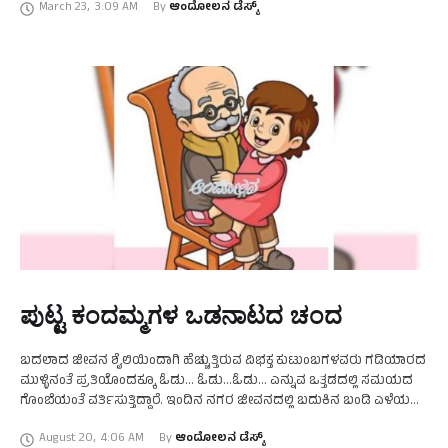
March 23
,
3:09 AM
By 
ಆಂದೋಲನ ಡೆಸ್ಕ್
ಪುಟ್ಟ ಕಂದಮ್ಮಗಳ ಒಡನಾಟದ ಚಂದ
ಬದಲಾದ ಜೀವನ ಶೈಲಿಯಿಂದಾಗಿ ಹೆಚ್ಚುತ್ತಿರುವ ವಿಭಕ್ತ ಕುಟುಂಬಗಳವರು ಗಡಿಯಾರದ
ಮುಳ್ಳಿನಂತೆ ಪ್ರತಿಯೊಂದಕ್ಕೂ ಓಡು... ಓಡು...ಓಡು... ಎನ್ನುವ ಒತ್ತಡದಲ್ಲಿ ಸಮಯದ
ಗೊಂಬೆಯಂತೆ ವರ್ತಿಸುತ್ತಿದ್ದಾರೆ. ಇಂದಿನ ನಗರ ಜೀವನದಲ್ಲಿ ಬದುಕಿನ ಬಂಡಿ ಎಳೆಯಲು
ಗಂಡ-ಹೆಂಡತಿ ಇಬ್ಬರೂ ಹೊರಗೆ ದುಡಿಯಲು ಹೋಗುವುದು ಅನಿವಾರ್ಯ ಎಂಬಂತಾ
August 20
,
4:06 AM
By 
ಆಂದೋಲನ ಡೆಸ್ಕ್
ಗಿರುವುದರಿಂದ …