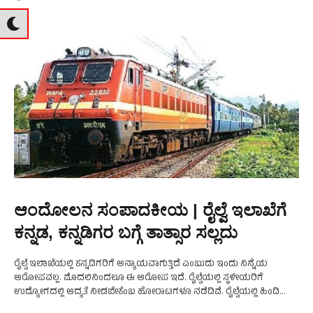
ಆಂದೋಲನ ಸಂಪಾದಕೀಯ | ರೈಲ್ವೆ ಇಲಾಖೆಗೆ
ಕನ್ನಡ, ಕನ್ನಡಿಗರ ಬಗ್ಗೆ ತಾತ್ಸಾರ ಸಲ್ಲದು
ರೈಲ್ವೆ ಇಲಾಖೆಯಲ್ಲಿ ಕನ್ನಡಿಗರಿಗೆ ಅನ್ಯಾಯವಾಗುತ್ತಿದೆ ಎಂಬುದು ಇಂದು ನಿನ್ನೆಯ
ಆರೋಪವಲ್ಲ. ಮೊದಲಿನಿಂದಲೂ ಈ ಆರೋಪ ಇದೆ. ರೈಲ್ವೆಯಲ್ಲಿ ಸ್ಥಳೀಯರಿಗೆ
ಉದ್ಯೋಗದಲ್ಲಿ ಆದ್ಯತೆ ನೀಡಬೇಕೆಂಬ ಹೋರಾಟಗಳೂ ನಡೆದಿವೆ. ರೈಲ್ವೆಯಲ್ಲಿ ಹಿಂದಿ
ಭಾಷಿಕರ ಆಧಿಪತ್ಯ ಮೊದಲಿನಿಂದಲೂ ಇದೆ. ಇತ್ತೀಚೆಗೆ ನೈಋತ್ಯ ರೈಲ್ವೆ ಇಲಾಖೆಯ 194 …