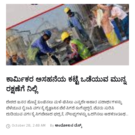
ಕಾರ್ಮಿಕರ ಅಸಹನೆಯ ಕಟ್ಟೆ ಒಡೆಯುವ ಮುನ್ನ
ರಕ್ಷಣೆಗೆ ನಿಲ್ಲಿ
ದೇಶದ ಜನರ ಹೊಟ್ಟೆ ತುಂಬಿಸಲು ಮಳೆ-ಬಿಸಿಲು ಎನ್ನದೇ ಆಹಾರ ಪದಾರ್ಥಗಳನ್ನು
ಬೆಳೆಯುವ ರೈತಾಪಿ ವರ್ಗಕ್ಕೆ ವೈಜ್ಞಾನಿಕ ಬೆಲೆ ಸಿಗದೆ ಕಂಗೆಟ್ಟಿದ್ದರೆ, ಬೆವರು ಸುರಿಸಿ
ದುಡಿಯುವ ವರ್ಗಕ್ಕೆ ಸಿಗಬೇಕಾದ ಭದ್ರತೆ, ಸೌಲಭ್ಯಗಳನ್ನು ಒದಗಿಸಲು ಆಡಳಿತಾರೂಢ
ಸರ್ಕಾರಗಳು ಮನಸ್ಸು ಮಾಡುತ್ತಲೇ ಇಲ್ಲ. ದುಡಿಯುವ ಕೈಗಳ …
October 28
,
2:48 AM
By 
ಆಂದೋಲನ ಡೆಸ್ಕ್