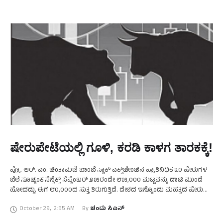
ಷೇರುಪೇಟೆಯಲ್ಲಿ ಗೂಳಿ, ಕರಡಿ ಕಾಳಗ ತಾರಕಕ್ಕೆ!
ಪ್ರೊ. ಆರ್. ಎಂ. ಚಿಂತಾಮಣಿ ಬಾಂಬೆ ಸ್ಟಾಕ್ ಎಕ್ಸ್‌ಚೇಂಜಿನ ಪ್ರಾತಿನಿಧಿಕ ೩೦ ಷೇರುಗಳ
ಬೆಲೆ ಸೂಚ್ಯಂಕ ಸೆನ್ಸೆಕ್ಸ್ ಸೆಪ್ಟೆಂಬರ್ ೨೫ರಂದೇ ೮೫,೦೦೦ ಮಟ್ಟವನ್ನು ದಾಟಿ ಮುಂದೆ
ಹೋದದ್ದು, ಈಗ ೮೦,೦೦೦ದ ಸುತ್ತ ತಿರುಗುತ್ತಿದೆ. ದೇಶದ ಇನ್ನೊಂದು ಮಹತ್ವದ ಷೇರು
ಬೆಲೆ ಸೂಚ್ಯಂಕ …
October 29
,
2:55 AM
By 
ಚಂದು ಸಿಎನ್