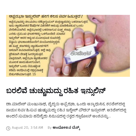
ಬರಲಿವೆ ಚುಚ್ಚುಮದ್ದು ರಹಿತ ಇನ್ಸುಲಿನ್
ಡಾ.ಮಾದೇಶ್ ಮಂಜುನಾಥ, ವೈದ್ಯರು ಅಫ್ರೆಝಾ, ಒಂದು ಅತ್ಯಾಧುನಿಕ, ಶರವೇಗದಲ್ಲಿ
ಕಾರ್ಯನಿರ್ವಹಿಸುವ ಚುಚ್ಚುಮದ್ದು ರಹಿತ ಇನ್ಹೇಲ್ ಪೌಡರ್ ಇನ್ಸುಲಿನ್. ಅತಿವೇಗದಲ್ಲಿ
ಅಂದರೆ ಸುಮಾರು ಹದಿನೈದು ನಿಮಿಷದಲ್ಲಿ ರಕ್ತದ ಗ್ಲೂಕೋಸ್ ಅಂಶವನ್ನು
ನಿಯಂತ್ರಣದಲ್ಲಿಡುತ್ತದೆ. ಇದನ್ನು ಮಧುಮೇಹಿಗಳು ಬಾಯಿಯ ಮುಖೇನ ಎಳೆದು
August 20
,
3:54 AM
By 
ಆಂದೋಲನ ಡೆಸ್ಕ್
ಉಸಿರಿನ ಮುಖಾಂತರ ಪುಡಿಯ …