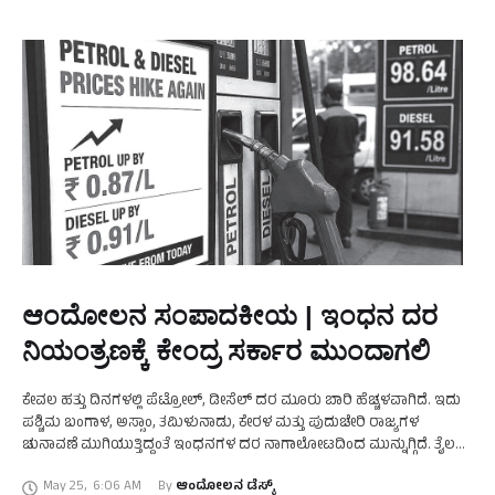
ಆಂದೋಲನ ಸಂಪಾದಕೀಯ | ಇಂಧನ ದರ
ನಿಯಂತ್ರಣಕ್ಕೆ ಕೇಂದ್ರ ಸರ್ಕಾರ ಮುಂದಾಗಲಿ
ಕೇವಲ ಹತ್ತು ದಿನಗಳಲ್ಲಿ ಪೆಟ್ರೋಲ್, ಡೀಸೆಲ್ ದರ ಮೂರು ಬಾರಿ ಹೆಚ್ಚಳವಾಗಿದೆ. ಇದು
ಪಶ್ಚಿಮ ಬಂಗಾಳ, ಅಸ್ಸಾಂ, ತಮಿಳುನಾಡು, ಕೇರಳ ಮತ್ತು ಪುದುಚೇರಿ ರಾಜ್ಯಗಳ
ಚುನಾವಣೆ ಮುಗಿಯುತ್ತಿದ್ದಂತೆ ಇಂಧನಗಳ ದರ ನಾಗಾಲೋಟದಿಂದ ಮುನ್ನುಗ್ಗಿದೆ. ತೈಲ
ಮಾರಾಟ ಕಂಪೆನಿಗಳು ಪೆಟ್ರೋಲ್, ಡೀಸೆಲ್ ಬೆಲೆಯನ್ನು …
May 25
,
6:06 AM
By 
ಆಂದೋಲನ ಡೆಸ್ಕ್