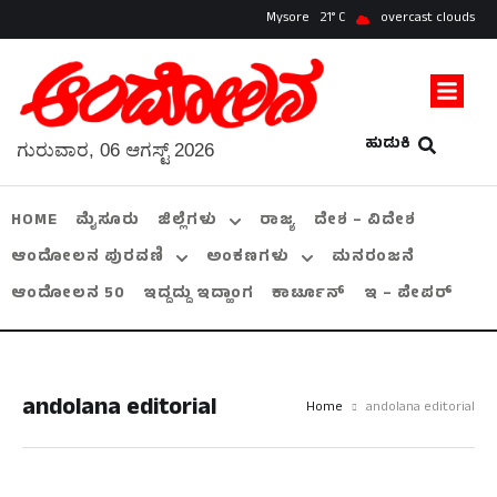
Mysore
21
overcast clouds
ಹುಡುಕಿ
ಗುರುವಾರ, 06 ಆಗಸ್ಟ್ 2026
HOME
ಮೈಸೂರು
ಜಿಲ್ಲೆಗಳು
ರಾಜ್ಯ
ದೇಶ – ವಿದೇಶ
ಆಂದೋಲನ ಪುರವಣಿ
ಅಂಕಣಗಳು
ಮನರಂಜನೆ
ಆಂದೋಲನ 50
ಇದ್ದದ್ದು ಇದ್ಹಾಂಗ
ಕಾರ್ಟೂನ್
ಇ – ಪೇಪರ್
andolana editorial
Home
andolana editorial