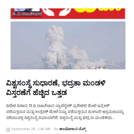
ವಿಶ್ವಸಂಸ್ಥೆ ಸುಧಾರಣೆ, ಭದ್ರತಾ ಮಂಡಳಿ
ವಿಸ್ತರಣೆಗೆ ಹೆಚ್ಚಿದ ಒತ್ತಡ
ವಿದೇಶ ವಿಹಾರ; ಡಿ.ವಿ ರಾಜಶೇಖರ ಪ್ಯಾಲೆಸ್ಟೇನ್ ಪ್ರದೇಶದ ಮೇಲೆ ಇಸ್ರೇಲ್
ನಡೆಸುತ್ತಿರುವ ಮತ್ತು ಉಕ್ರೇನ್ ಮೇಲೆ ರಷ್ಯಾ ನಡೆಸುತ್ತಿರುವ ಮಿಲಿಟರಿ ಆಕ್ರಮಣವನ್ನು
ತಡೆಯುವಲ್ಲಿ ವಿಶ್ವಸಂಸ್ಥೆ ವಿಫಲವಾಗಿದೆ. ವಿಶ್ವಸಂಸ್ಥೆ ಮತ್ತು ಭದ್ರತಾ ಮಂಡಳಿಯ
ಯಾವುದೇ ನಿರ್ಣಯಗಳಿಗೆ ಇಸ್ರೇಲ್ ಮತ್ತು ರಷ್ಯಾ ಮಾನ್ಯತೆ ನೀಡುತ್ತಿಲ್ಲ. …
September 28
,
2:46 AM
By 
ಆಂದೋಲನ ಡೆಸ್ಕ್