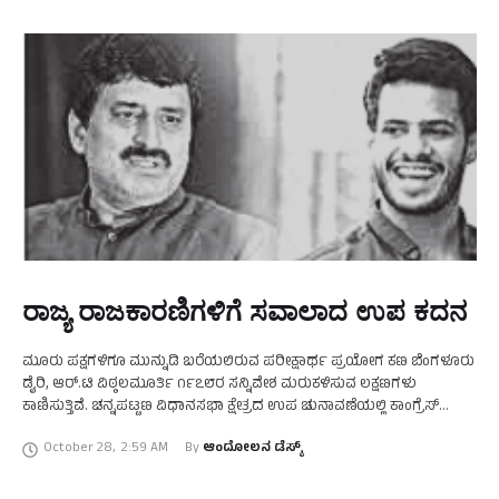
ರಾಜ್ಯ ರಾಜಕಾರಣಿಗಳಿಗೆ ಸವಾಲಾದ ಉಪ ಕದನ
ಮೂರು ಪಕ್ಷಗಳಿಗೂ ಮುನ್ನುಡಿ ಬರೆಯಲಿರುವ ಪರೀಕ್ಷಾರ್ಥ ಪ್ರಯೋಗ ಕಣ ಬೆಂಗಳೂರು
ಡೈರಿ, ಆರ್‌.ಟಿ ವಿಠ್ಠಲಮೂರ್ತಿ ೧೯೭೮ರ ಸನ್ನಿವೇಶ ಮರುಕಳಿಸುವ ಲಕ್ಷಣಗಳು
ಕಾಣಿಸುತ್ತಿವೆ. ಚನ್ನಪಟ್ಟಣ ವಿಧಾನಸಭಾ ಕ್ಷೇತ್ರದ ಉಪ ಚುನಾವಣೆಯಲ್ಲಿ ಕಾಂಗ್ರೆಸ್
ಅಭ್ಯರ್ಥಿಯಾಗಿ ಸಿ.ಪಿ.ಯೋಗೇಶ್ವರ್ ಮತ್ತು ಬಿಜೆಪಿ-ಜಾ.ದಳ ಮಿತ್ರಕೂಟದ
October 28
,
2:59 AM
By 
ಆಂದೋಲನ ಡೆಸ್ಕ್
ಅಭ್ಯರ್ಥಿಯಾಗಿ ನಿಖಿಲ್ ಕುಮಾರಸ್ವಾಮಿ …