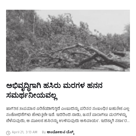
ಅಭಿವೃದ್ಧಿಗಾಗಿ ಹಸಿರು ಮರಗಳ ಹನನ
ಸಮರ್ಥನೀಯವಲ್ಲ
ಜಾಗತಿಕ ತಾಪಮಾನ ಏರಿಕೆಯಾಗುತ್ತಿದೆ ಎಂಬುದನ್ನು ಪರಿಸರ ಸಂಬಂಧಿತ ಬಹುತೇಕ ಎಲ್ಲ
ಸಂಶೋಧನೆಗಳು ಹೇಳುತ್ತಲೇ ಇವೆ. ಇದರಿಂದ ನಾಡು, ಜನತೆ ಪಾರಾಗಲು ಮರಗಳನ್ನು
ಬೆಳೆಸುವುದು, ಆ ಮೂಲಕ ಹಸಿರನ್ನು ಉಳಿಸುವುದು ಅನಿವಾರ್ಯ. ಇದಕ್ಕಾಗಿ ಸರ್ಕಾರ,
ಅನೇಕ ಸಂಘ ಸಂಸ್ಥೆಗಳು ಸಾರ್ವಜನಿಕರಲ್ಲಿ ಜಾಗೃತಿ ಮೂಡಿಸುವ …
April 21
,
3:13 AM
By 
ಆಂದೋಲನ ಡೆಸ್ಕ್