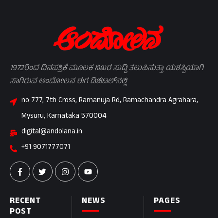
1972ರಿಂದ ದಿನಪತ್ರಿಕೆ ಮೂಲಕ ನಿಖರ ಸುದ್ದಿ ತಲುಪಿಸುತ್ತಾ ಯಶಸ್ವಿಯಾಗಿ
ಸಾಗಿರುವ ಆಂದೋಲನ ಈಗ ಡಿಜಿಟಲ್‌ನಲ್ಲಿ
no 777, 7th Cross, Ramanuja Rd, Ramachandra Agrahara,
Mysuru, Karnataka 570004
digital@andolana.in
+91 9071777071
RECENT
NEWS
PAGES
POST