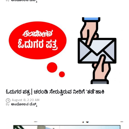
By
ಆಂದೋಲನ ಡೆಸ್ಕ್
ಓದುಗರ ಪತ್ರ | ಚರಂಡಿ ಸೇರುತ್ತಿರುವ ನೀರಿಗೆ ‘ತಡೆ’ಹಾಕಿ
August 8, 2:20 AM
By
ಆಂದೋಲನ ಡೆಸ್ಕ್