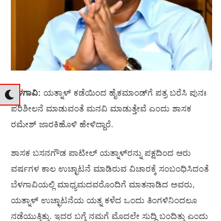
ಬೆಳಗಾವಿ:
ಯತ್ನಾಳ್‌ ಕಡೆಯಿಂದ ಹೈಕಮಾಂಡ್‌ಗೆ ಪತ್ರ ಬರೆಸಿ ಪುನಃ
ಪರಿಶೀಲನೆ ಮಾಡುವಂತೆ ಮನವಿ ಮಾಡುತ್ತೇವೆ ಎಂದು ಶಾಸಕ
ರಮೇಶ್‌ ಜಾರಕಿಹೊಳಿ ಹೇಳಿದ್ದಾರೆ.
ಶಾಸಕ ಬಸನಗೌಡ ಪಾಟೀಲ್‌ ಯತ್ನಾಳ್‌ರನ್ನು ಪಕ್ಷದಿಂದ ಆರು
ವರ್ಷಗಳ ಕಾಲ ಉಚ್ಛಾಟನೆ ಮಾಡಿರುವ ವಿಚಾರಕ್ಕೆ ಸಂಬಂಧಿಸಿದಂತೆ
ಬೆಳಗಾವಿಯಲ್ಲಿ ಮಾಧ್ಯಮದವರೊಂದಿಗೆ ಮಾತನಾಡಿದ ಅವರು,
ಯತ್ನಾಳ್‌ ಉಚ್ಛಾಟನೆಯ ಯತ್ನ ಕಳೆದ ಒಂದು ತಿಂಗಳಿನಿಂದಲೂ
ನಡೆಯುತ್ತಿತ್ತು. ಇದರ ಬಗ್ಗೆ ನಮಗೆ ಮೊದಲೇ ಸುದ್ದಿ ಬಂದಿತ್ತು ಎಂದು