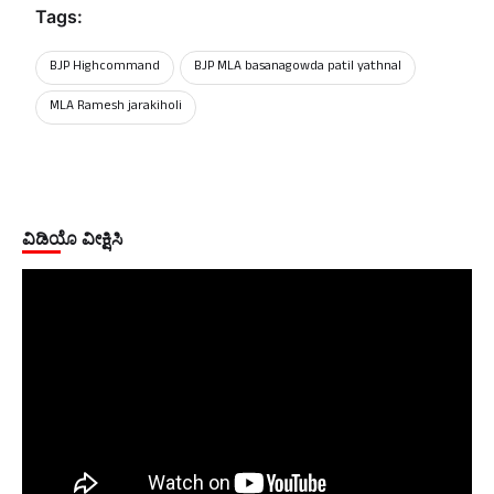
Tags:
BJP Highcommand
BJP MLA basanagowda patil yathnal
MLA Ramesh jarakiholi
ವಿಡಿಯೊ ವೀಕ್ಷಿಸಿ