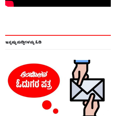
ಇನ್ನಷ್ಟು ಸುದ್ದಿಗಳನ್ನು ಓದಿ