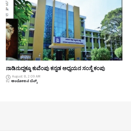
ನಾಡಿನುದ್ದಕ್ಕೂ ಕುವೆಂಪು ಕನ್ನಡ ಅಧ್ಯಯನ ಸಂಸ್ಥೆ ಕಂಪು
August 8, 2:09 AM
By
ಆಂದೋಲನ ಡೆಸ್ಕ್