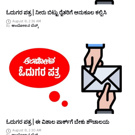
ಓದುಗರ ಪತ್ರ | ನೀರು ಬಿಟ್ಟು ರೈತರಿಗೆ ಅನುಕೂಲ ಕಲ್ಪಿಸಿ
August 8, 2:36 AM
By
ಆಂದೋಲನ ಡೆಸ್ಕ್
ಓದುಗರ ಪತ್ರ | ಈ ವಿಶಾಲ ಪಾರ್ಕ್‌ಗೆ ಬೇಕು ಶೌಚಾಲಯ
August 8, 2:30 AM