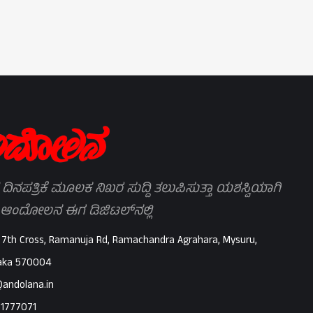
 ದಿನಪತ್ರಿಕೆ ಮೂಲಕ ನಿಖರ ಸುದ್ದಿ ತಲುಪಿಸುತ್ತಾ ಯಶಸ್ವಿಯಾಗಿ
 ಆಂದೋಲನ ಈಗ ಡಿಜಿಟಲ್‌ನಲ್ಲಿ
 7th Cross, Ramanuja Rd, Ramachandra Agrahara, Mysuru,
aka 570004
@andolana.in
71777071