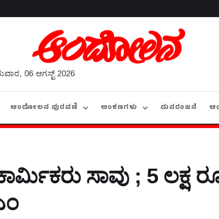
ುವಾರ, 06 ಆಗಸ್ಟ್ 2026
ಆಂದೋಲನ ಪುರವಣಿ
ಅಂಕಣಗಳು
ಮನರಂಜನೆ
ಆ
ಾರ್ಮಿಕರು ಸಾವು ; 5 ಲಕ್ಷ ರ
ಎಂ