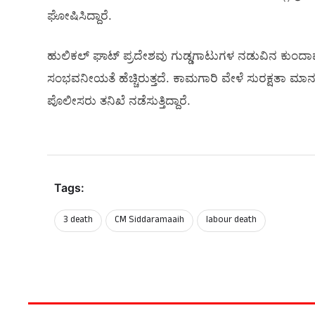
ಘೋಷಿಸಿದ್ದಾರೆ.
ಹುಲಿಕಲ್ ಘಾಟ್ ಪ್ರದೇಶವು ಗುಡ್ಡಗಾಟುಗಳ ನಡುವಿನ ಕುಂದಾಪುರ-
ಸಂಭವನೀಯತೆ ಹೆಚ್ಚಿರುತ್ತದೆ. ಕಾಮಗಾರಿ ವೇಳೆ ಸುರಕ್ಷತಾ
ಪೊಲೀಸರು ತನಿಖೆ ನಡೆಸುತ್ತಿದ್ದಾರೆ.
Tags:
3 death
CM Siddaramaaih
labour death