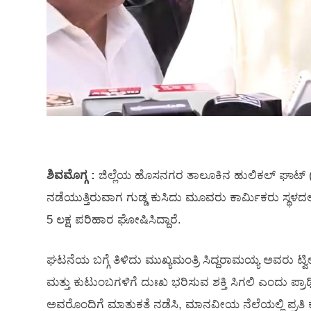
ಶಿವಮೊಗ್ಗ :
ಜಿಲ್ಲೆಯ ಹೊಸನಗರ ತಾಲೂಕಿನ ಹುಲಿಕಲ್ ಘಾಟ್ (ಬಾ
ನಡೆಯುತ್ತಿರುವಾಗ ಗುಡ್ಡ ಕುಸಿದು ಮೂವರು ಕಾರ್ಮಿಕರು ಸ್ಥಳದಲ್
5 ಲಕ್ಷ ಪರಿಹಾರ ಘೋಷಿಸಿದ್ದಾರೆ.
ಘಟನೆಯ ಬಗ್ಗೆ ತಿಳಿದು ಮುಖ್ಯಮಂತ್ರಿ ಸಿದ್ದರಾಮಯ್ಯ ಅವರು ಟ್ವೀ
ಮತ್ತು ಕುಟುಂಬಗಳಿಗೆ ದುಃಖ ಭರಿಸುವ ಶಕ್ತಿ ಸಿಗಲಿ ಎಂದು ಪ್ರಾರ್
ಅವರೊಂದಿಗೆ ಮಾತುಕತೆ ನಡೆಸಿ, ಮಾನವೀಯ ನೆಲೆಯಲ್ಲಿ ಪ್ರತಿ 