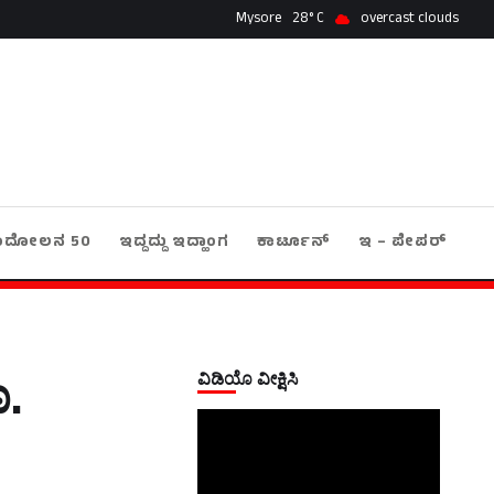
Mysore
28
overcast clouds
ಂದೋಲನ 50
ಇದ್ದದ್ದು ಇದ್ಹಾಂಗ
ಕಾರ್ಟೂನ್
ಇ – ಪೇಪರ್
ವಿಡಿಯೊ ವೀಕ್ಷಿಸಿ
ೂ.