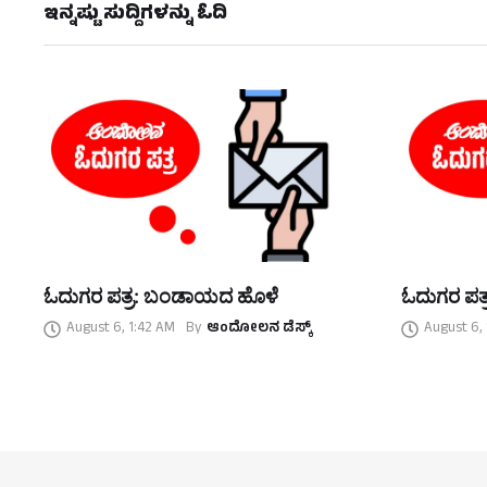
ಇನ್ನಷ್ಟು ಸುದ್ದಿಗಳನ್ನು ಓದಿ
ಓದುಗರ ಪತ್ರ: ಬಂಡಾಯದ ಹೊಳೆ
ಓದುಗರ ಪತ್
August 6, 1:42 AM
By
ಆಂದೋಲನ ಡೆಸ್ಕ್
August 6,