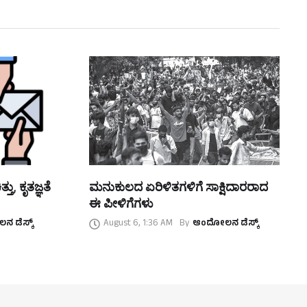
ತು, ಕೃತಜ್ಞತೆ
ಮನುಕುಲದ ಏರಿಳಿತಗಳಿಗೆ ಸಾಕ್ಷಿದಾರರಾದ
ಈ ಪೀಳಿಗೆಗಳು
 ಡೆಸ್ಕ್
August 6, 1:36 AM
By
ಆಂದೋಲನ ಡೆಸ್ಕ್