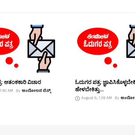
ರ: ಆತಂಕಕಾರಿ ವಿಚಾರ
ಓದುಗರ ಪತ್ರ: ಜ್ಞಾಪಿಸಿಕೊಳ್ಳಬೇಕಿತ್
ಹೇಳಬೇಕಿತ್ತು…
 1:40 AM
By
ಆಂದೋಲನ ಡೆಸ್ಕ್
August 6, 1:38 AM
By
ಆಂದೋಲನ