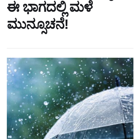
ಈ ಭಾಗದಲ್ಲಿ ಮಳೆ
ಮುನ್ಸೂಚನೆ!