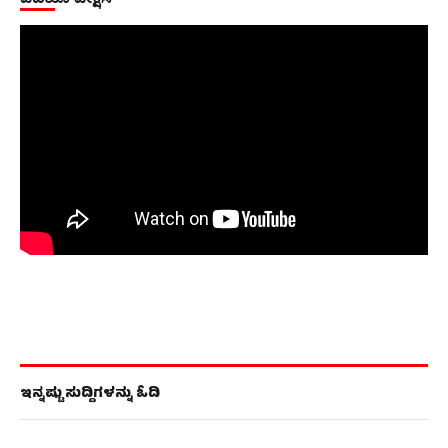
ಇನ್ನಷ್ಟು ಸುದ್ದಿಗಳನ್ನು ಓದಿ