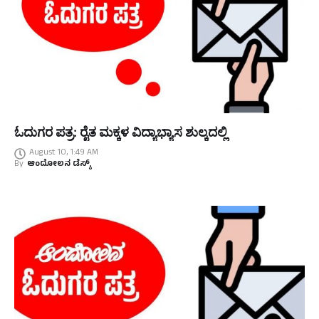
ಓದುಗರ ಪತ್ರ: ರೈತ ಮಕ್ಕಳ ವಿದ್ಯಾಭ್ಯಾಸ ಶುಲ್ಕದಲ್ಲಿ
August 10, 1:49 AM
By
ಆಂದೋಲನ ಡೆಸ್ಕ್