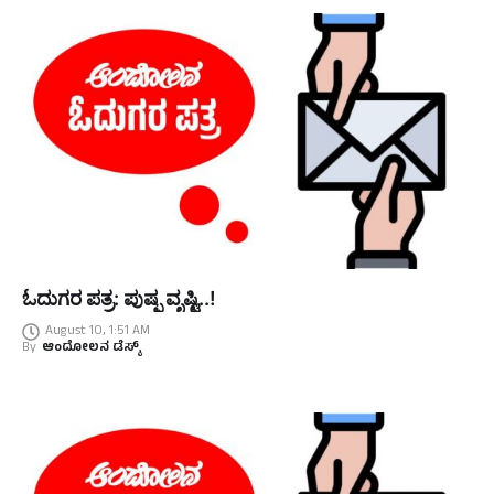
ಓದುಗರ ಪತ್ರ: ಪುಷ್ಪ ವೃಷ್ಟಿ..!
August 10, 1:51 AM
By
ಆಂದೋಲನ ಡೆಸ್ಕ್