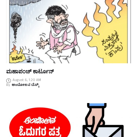
ಮಹಾಪಂಚ್‌ ಕಾರ್ಟೂನ್‌
August 6, 1:20 AM
By
ಆಂದೋಲನ ಡೆಸ್ಕ್