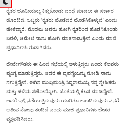
ರೈತರ ಭೂಮಿಯನ್ನು ಕಿತ್ತುಕೊಂಡು ದಂಧೆ ಮಾಡಲು ಈ ಸರ್ಕಾರ
ಹೊರಟಿದೆ. ಒಬ್ಬರು ‘ರೈತರು ಹೊಡೆದರೆ ಹೊಡೆಸಿಕೊಳ್ಳುವೆ’ ಎಂದು
ಹೇಳಿದ್ದಾರೆ. ಮೊದಲು ಅವರು ಹೋಗಿ ರೈತರಿಂದ ಹೊಡೆಸಿಕೊಂಡು
ಬರಲಿ, ಆಮೇಲೆ ನಾನು ಹೋಗಿ ಮಾತನಾಡುತ್ತೇನೆ ಎಂದು ಮಾಜಿ
ಪ್ರಧಾನಿಗಳು ಗುಡುಗಿದರು.
ದೇವೇಗೌಡರು ಈ ಹಿಂದೆ ಸಭೆಯಲ್ಲಿ ಅಳುತ್ತಿದ್ದರು ಎಂದು ಕೆಲವರು
ವ್ಯಂಗ್ಯ ಮಾಡುತ್ತಿದ್ದರು. ಆದರೆ ಈ ವ್ಯವಸ್ಥೆಯನ್ನು ನೋಡಿ ನಾನು
ನಗುತ್ತಿದ್ದೇನೆ. ಈಗಿನ ಮುಖ್ಯಮಂತ್ರಿ ಸಿದ್ದರಾಮಯ್ಯ ನನ್ನ ಸ್ನೇಹಿತರು
ಮತ್ತು ಹಳೆಯ ಸಹೋದ್ಯೋಗಿ. ಜೊತೆಯಲ್ಲಿ ಕೆಲಸ ಮಾಡಿದ್ದೇವೆ.
ಆದರೆ ಇಲ್ಲಿ ನಡೆಯುತ್ತಿರುವುದು ಯಾರಿಗೂ ಕಾಣದಿರುವುದು ನನಗೆ
ಅತೀವ ನೋವು ತಂದಿದೆ ಎಂದು ಮಾಜಿ ಪ್ರಧಾನಿಗಳು ಬೇಸರ
ವ್ಯಕ್ತಪಡಿಸಿದರು.