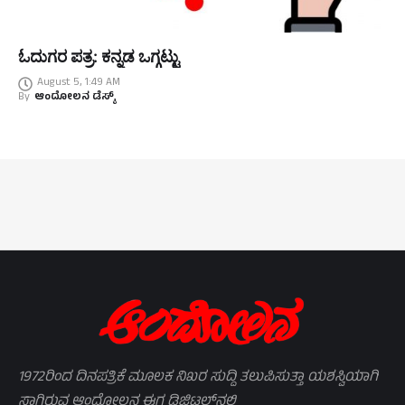
ಓದುಗರ ಪತ್ರ: ಕನ್ನಡ ಒಗ್ಗಟ್ಟು
August 5, 1:49 AM
By
ಆಂದೋಲನ ಡೆಸ್ಕ್
1972ರಿಂದ ದಿನಪತ್ರಿಕೆ ಮೂಲಕ ನಿಖರ ಸುದ್ದಿ ತಲುಪಿಸುತ್ತಾ ಯಶಸ್ವಿಯಾಗಿ
ಸಾಗಿರುವ ಆಂದೋಲನ ಈಗ ಡಿಜಿಟಲ್‌ನಲ್ಲಿ