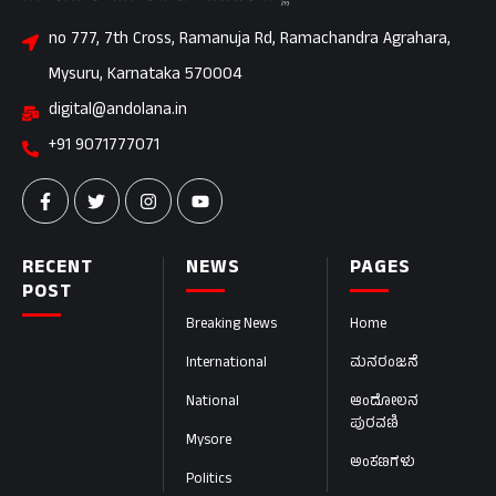
no 777, 7th Cross, Ramanuja Rd, Ramachandra Agrahara,
Mysuru, Karnataka 570004
digital@andolana.in
+91 9071777071
RECENT
NEWS
PAGES
POST
Breaking News
Home
International
ಮನರಂಜನೆ
National
ಆಂದೋಲನ
ಪುರವಣಿ
Mysore
ಅಂಕಣಗಳು
Politics