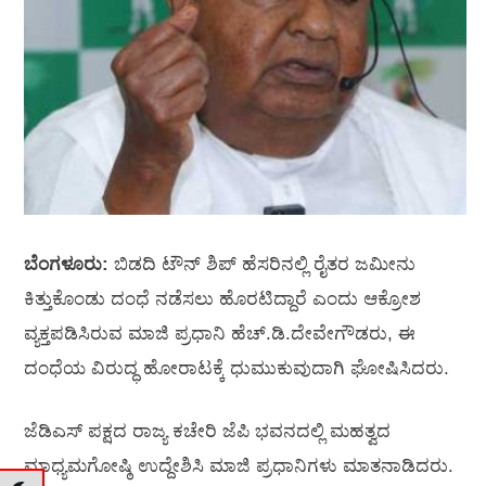
ಬೆಂಗಳೂರು:
ಬಿಡದಿ ಟೌನ್ ಶಿಪ್ ಹೆಸರಿನಲ್ಲಿ ರೈತರ ಜಮೀನು
ಕಿತ್ತುಕೊಂಡು ದಂಧೆ ನಡೆಸಲು ಹೊರಟಿದ್ದಾರೆ ಎಂದು ಆಕ್ರೋಶ
ವ್ಯಕ್ತಪಡಿಸಿರುವ ಮಾಜಿ ಪ್ರಧಾನಿ ಹೆಚ್.ಡಿ.ದೇವೇಗೌಡರು, ಈ
ದಂಧೆಯ ವಿರುದ್ಧ ಹೋರಾಟಕ್ಕೆ ಧುಮುಕುವುದಾಗಿ ಘೋಷಿಸಿದರು.
ಜೆಡಿಎಸ್ ಪಕ್ಷದ ರಾಜ್ಯ ಕಚೇರಿ ಜೆಪಿ ಭವನದಲ್ಲಿ ಮಹತ್ವದ
ಮಾಧ್ಯಮಗೋಷ್ಠಿ ಉದ್ದೇಶಿಸಿ ಮಾಜಿ ಪ್ರಧಾನಿಗಳು ಮಾತನಾಡಿದರು.