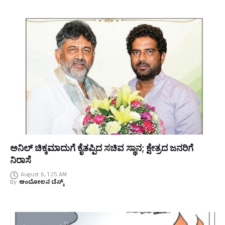
ಅನಿಲ್ ಚಿಕ್ಕಮಾದುಗೆ ಕೈತಪ್ಪಿದ ಸಚಿವ ಸ್ಥಾನ; ಕ್ಷೇತ್ರದ ಜನರಿಗೆ
ನಿರಾಸೆ
August 6, 1:25 AM
By
ಆಂದೋಲನ ಡೆಸ್ಕ್