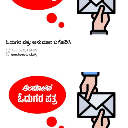
ಓದುಗರ ಪತ್ರ: ಅನುಮಾನ ಬಗೆಹರಿಸಿ
August 5, 1:51 AM
By
ಆಂದೋಲನ ಡೆಸ್ಕ್