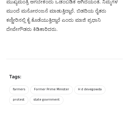
ಮುಖ್ಯಮಂತ್ರಿ ಆಗಬೇಕೆಂದು ಒಡಂಬಡಿಕೆ ಆಗಿದೆಯಂತೆ. ನಿಮ್ಮಗಳ
ಮುಂದೆ ಮನೋರಂಜನೆ ಮಾಡುತ್ತಿದ್ದಾರೆ. ಬಿಡದಿಯ ರೈತರು
ಕಣ್ಣೀರಿನಲ್ಲಿ ಕೈ ತೊಡೆಯುತ್ತಿದ್ದಾರೆ ಎಂದು ಮಾಜಿ ಪ್ರಧಾನಿ
ದೇವೇಗೌಡರು ಕಿಡಿಕಾರಿದರು.
Tags:
farmers
Former Prime Minister
H d devegowda
protest
state govrnment