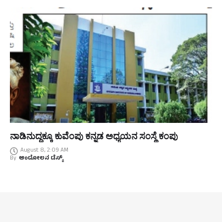
ನಾಡಿನುದ್ದಕ್ಕೂ ಕುವೆಂಪು ಕನ್ನಡ ಅಧ್ಯಯನ ಸಂಸ್ಥೆ ಕಂಪು
August 8, 2:09 AM
By
ಆಂದೋಲನ ಡೆಸ್ಕ್