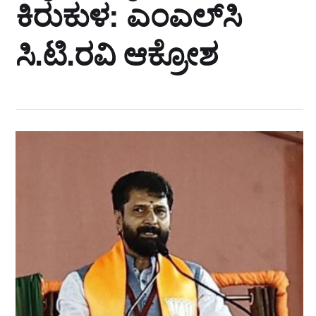
ಕಿರುಕುಳ: ಎಂಎಲ್‌ಸಿ
ಸಿ.ಟಿ.ರವಿ ಆಕ್ರೋಶ