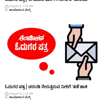
August 8, 2:30 AM
By
ಆಂದೋಲನ ಡೆಸ್ಕ್
ಓದುಗರ ಪತ್ರ | ಚರಂಡಿ ಸೇರುತ್ತಿರುವ ನೀರಿಗೆ ‘ತಡೆ’ಹಾಕಿ
August 8, 2:20 AM
By
ಆಂದೋಲನ ಡೆಸ್ಕ್