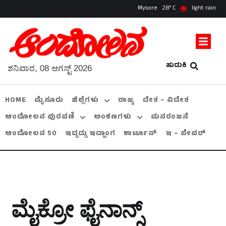
Mysore
28
light rain
ಹುಡುಕಿ
ಶನಿವಾರ, 08 ಆಗಸ್ಟ್ 2026
HOME
ಮೈಸೂರು
ಜಿಲ್ಲೆಗಳು
ರಾಜ್ಯ
ದೇಶ – ವಿದೇಶ
ಆಂದೋಲನ ಪುರವಣಿ
ಅಂಕಣಗಳು
ಮನರಂಜನೆ
ಆಂದೋಲನ 50
ಇದ್ದದ್ದು ಇದ್ಹಾಂಗ
ಕಾರ್ಟೂನ್
ಇ – ಪೇಪರ್
ಮೈಕ್ರೋ ಫೈನಾನ್ಸ್‌