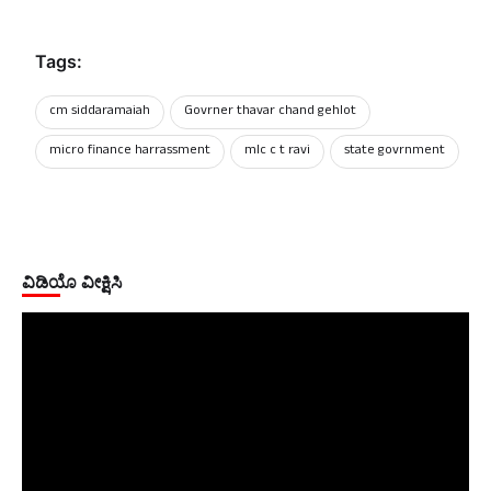
Tags:
cm siddaramaiah
Govrner thavar chand gehlot
micro finance harrassment
mlc c t ravi
state govrnment
ವಿಡಿಯೊ ವೀಕ್ಷಿಸಿ