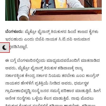
ಬೆಂಗಳೂರು:
ಮೈಕ್ರೋ ಫೈನಾನ್ಸ್‌ ಕಿರುಕುಳದ ಹಿಂದೆ ಕಾಣದ ಕೈಗಳು
ಇರಬಹುದು ಎಂದು ಬಿಜೆಪಿ ನಾಯಕ ಸಿ.ಟಿ.ರವಿ ಅನುಮಾನ
ವ್ಯಕ್ತಪಡಿಸಿದ್ದಾರೆ.
ಈ ಬಗ್ಗೆ ಬೆಂಗಳೂರಿನಲ್ಲಿಂದು ಮಾಧ್ಯಮದವರೊಂದಿಗೆ ಮಾತನಾಡಿದ
ಅವರು, ಮೈಕ್ರೋ ಫೈನಾನ್ಸ್‌ ಕಿರುಕುಳ ಕಡಿವಾಣಕ್ಕೆ ರಾಜ್ಯ
ಸರ್ಕಾರಕ್ಕಿಂತ ಕೇಂದ್ರ ಸರ್ಕಾರ ನಿಯಮ ತರಬೇಕು ಎಂಬ ಕಾಂಗ್ರೆಸ್‌
ನಾಯಕರ ಹೇಳಿಕೆಗೆ ಪ್ರತಿಕ್ರಿಯೆ ನೀಡಿದ ಅವರು, ಧರ್ಮಸ್ಥಳ
ಗ್ರಾಮೀಣಾಭಿವೃದ್ಧಿ ಸಂಸ್ಥೆ ಜನರ ಸಮಸ್ಯೆ ಪರಿಹಾರ ಮಾಡುತ್ತಿದೆ. ಹೀಗೆ
ಅನೇಕ ಸಂಸ್ಥೆಗಳು ಒಳ್ಳೆಯ ಕೆಲಸ ಮಾಡುತ್ತಿವೆ. ನಾವು ಮೊದಲು
ಕಿರುಕುಳ ಕೊಡುವ ಸಂಸ್ಥೆಗಳಿಗೆ ಕಡಿವಾಣ ಹಾಕಬೇಕು. ಕಡಿವಾಣ