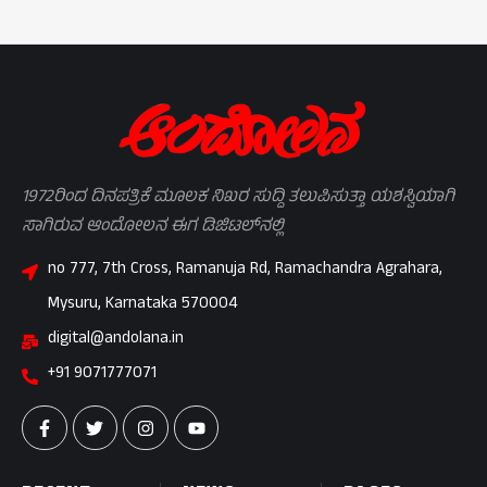
1972ರಿಂದ ದಿನಪತ್ರಿಕೆ ಮೂಲಕ ನಿಖರ ಸುದ್ದಿ ತಲುಪಿಸುತ್ತಾ ಯಶಸ್ವಿಯಾಗಿ
ಸಾಗಿರುವ ಆಂದೋಲನ ಈಗ ಡಿಜಿಟಲ್‌ನಲ್ಲಿ
no 777, 7th Cross, Ramanuja Rd, Ramachandra Agrahara,
Mysuru, Karnataka 570004
digital@andolana.in
+91 9071777071