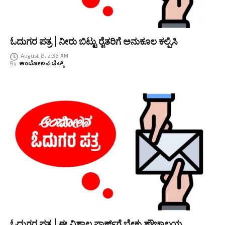
ಓದುಗರ ಪತ್ರ | ನೀರು ಬಿಟ್ಟು ರೈತರಿಗೆ ಅನುಕೂಲ ಕಲ್ಪಿಸಿ
August 8, 2:36 AM
By
ಆಂದೋಲನ ಡೆಸ್ಕ್
ಓದುಗರ ಪತ್ರ | ಈ ವಿಶಾಲ ಪಾರ್ಕ್‌ಗೆ ಬೇಕು ಶೌಚಾಲಯ