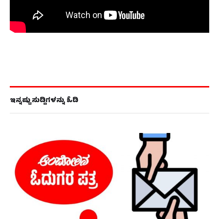
ಇನ್ನಷ್ಟು ಸುದ್ದಿಗಳನ್ನು ಓದಿ