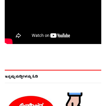
ಇನ್ನಷ್ಟು ಸುದ್ದಿಗಳನ್ನು ಓದಿ