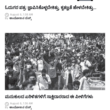
ಓದುಗರ ಪತ್ರ: ಜ್ಞಾಪಿಸಿಕೊಳ್ಳಬೇಕಿತ್ತು, ಕೃತಜ್ಞತೆ ಹೇಳಬೇಕಿತ್ತು…
August 6, 1:38 AM
By
ಆಂದೋಲನ ಡೆಸ್ಕ್
ಮನುಕುಲದ ಏರಿಳಿತಗಳಿಗೆ ಸಾಕ್ಷಿದಾರರಾದ ಈ ಪೀಳಿಗೆಗಳು
August 6, 1:36 AM
By
ಆಂದೋಲನ ಡೆಸ್ಕ್