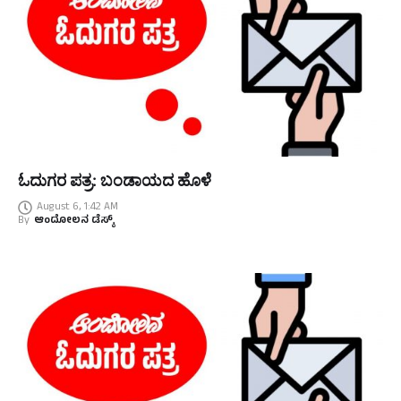
ಓದುಗರ ಪತ್ರ: ಬಂಡಾಯದ ಹೊಳೆ
August 6, 1:42 AM
By
ಆಂದೋಲನ ಡೆಸ್ಕ್