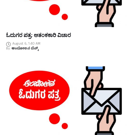
ಓದುಗರ ಪತ್ರ: ಆತಂಕಕಾರಿ ವಿಚಾರ
August 6, 1:40 AM
By
ಆಂದೋಲನ ಡೆಸ್ಕ್