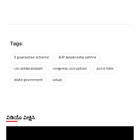
Tags:
5 guarantee scheme
BJP Janakrosha yathre
cm siddaramaiah
congress corruption
price hike
state govrnment
udupi
ವಿಡಿಯೊ ವೀಕ್ಷಿಸಿ