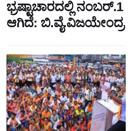
ಭ್ರಷ್ಟಾಚಾರದಲ್ಲಿ ನಂಬರ್.‌1
ಆಗಿದೆ: ಬಿ.ವೈ.ವಿಜಯೇಂದ್ರ