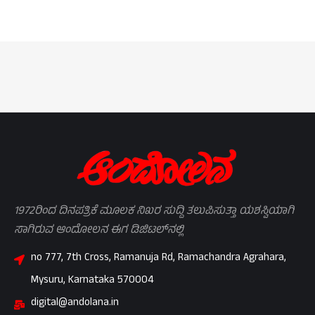
1972ರಿಂದ ದಿನಪತ್ರಿಕೆ ಮೂಲಕ ನಿಖರ ಸುದ್ದಿ ತಲುಪಿಸುತ್ತಾ ಯಶಸ್ವಿಯಾಗಿ
ಸಾಗಿರುವ ಆಂದೋಲನ ಈಗ ಡಿಜಿಟಲ್‌ನಲ್ಲಿ
no 777, 7th Cross, Ramanuja Rd, Ramachandra Agrahara,
Mysuru, Karnataka 570004
digital@andolana.in