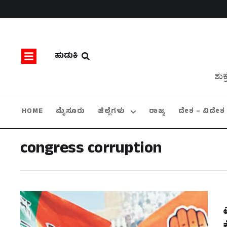
ಹುಡುಕಿ
ಶುಕ
HOME
ಮೈಸೂರು
ಜಿಲ್ಲೆಗಳು
ರಾಜ್ಯ
ದೇಶ – ವಿದೇಶ
congress corruption