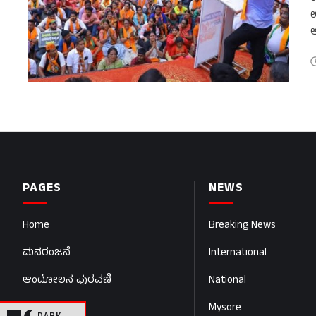
ಉ
ಆ
ಬ
PAGES
NEWS
Home
Breaking News
ಮನರಂಜನೆ
International
ಆಂದೋಲನ ಪುರವಣಿ
National
ಅಂಕಣಗಳು
Mysore