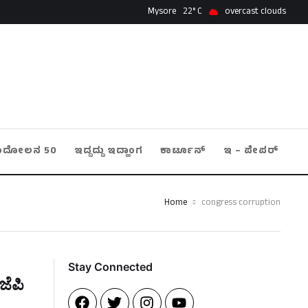
Mysore
22
overcast clouds
ಂದೋಲನ 50
ಇದ್ದದ್ದು ಇದ್ಹಾಂಗ
ಕಾರ್ಟೂನ್
ಇ – ಪೇಪರ್
Home
congress corruption
Stay Connected​
ಿಜೆಪಿ