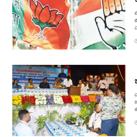
ಬ
ಬ
ಮ
ವ
ಮ
ಕ
ಹ
ದ