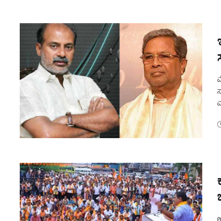
ಮ
ಸ
ಎ
ಉ