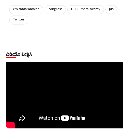
cm siddaramaiah
congress
HD Kumara swamy
‌jds
Twitter
ವಿಡಿಯೊ ವೀಕ್ಷಿಸಿ