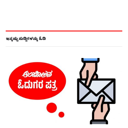
ಇನ್ನಷ್ಟು ಸುದ್ದಿಗಳನ್ನು ಓದಿ