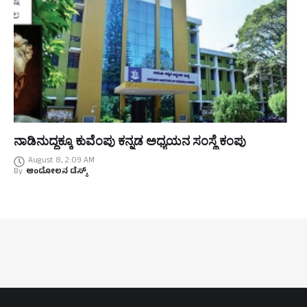
ನಾಡಿನುದ್ದಕ್ಕೂ ಕುವೆಂಪು ಕನ್ನಡ ಅಧ್ಯಯನ ಸಂಸ್ಥೆ ಕಂಪು
August 8, 2:09 AM
By
ಆಂದೋಲನ ಡೆಸ್ಕ್