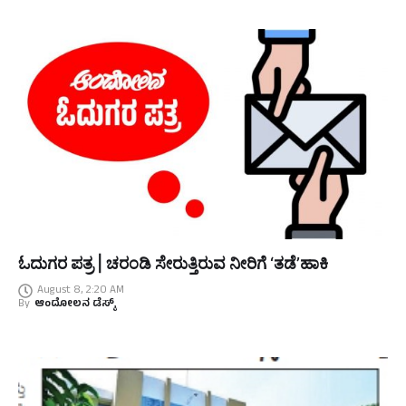
ಓದುಗರ ಪತ್ರ | ಚರಂಡಿ ಸೇರುತ್ತಿರುವ ನೀರಿಗೆ ‘ತಡೆ’ಹಾಕಿ
August 8, 2:20 AM
By
ಆಂದೋಲನ ಡೆಸ್ಕ್