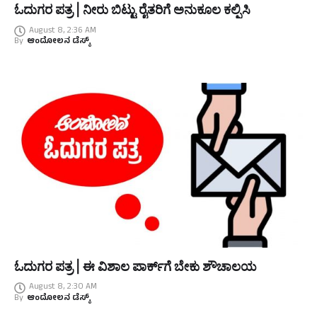
ಓದುಗರ ಪತ್ರ | ನೀರು ಬಿಟ್ಟು ರೈತರಿಗೆ ಅನುಕೂಲ ಕಲ್ಪಿಸಿ
August 8, 2:36 AM
By
ಆಂದೋಲನ ಡೆಸ್ಕ್
ಓದುಗರ ಪತ್ರ | ಈ ವಿಶಾಲ ಪಾರ್ಕ್‌ಗೆ ಬೇಕು ಶೌಚಾಲಯ
August 8, 2:30 AM
By
ಆಂದೋಲನ ಡೆಸ್ಕ್