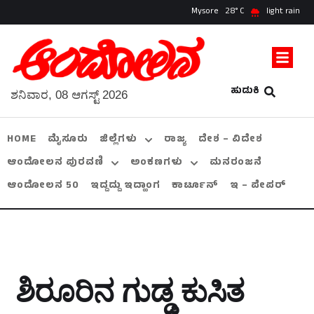
Mysore
28
light rain
ಹುಡುಕಿ
ಶನಿವಾರ, 08 ಆಗಸ್ಟ್ 2026
HOME
ಮೈಸೂರು
ಜಿಲ್ಲೆಗಳು
ರಾಜ್ಯ
ದೇಶ – ವಿದೇಶ
ಆಂದೋಲನ ಪುರವಣಿ
ಅಂಕಣಗಳು
ಮನರಂಜನೆ
ಆಂದೋಲನ 50
ಇದ್ದದ್ದು ಇದ್ಹಾಂಗ
ಕಾರ್ಟೂನ್
ಇ – ಪೇಪರ್
ಶಿರೂರಿನ ಗುಡ್ಡ ಕುಸಿತ