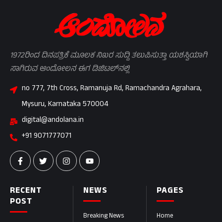
1972ರಿಂದ ದಿನಪತ್ರಿಕೆ ಮೂಲಕ ನಿಖರ ಸುದ್ದಿ ತಲುಪಿಸುತ್ತಾ ಯಶಸ್ವಿಯಾಗಿ
ಸಾಗಿರುವ ಆಂದೋಲನ ಈಗ ಡಿಜಿಟಲ್‌ನಲ್ಲಿ
no 777, 7th Cross, Ramanuja Rd, Ramachandra Agrahara,
Mysuru, Karnataka 570004
digital@andolana.in
+91 9071777071
RECENT
NEWS
PAGES
POST
Breaking News
Home