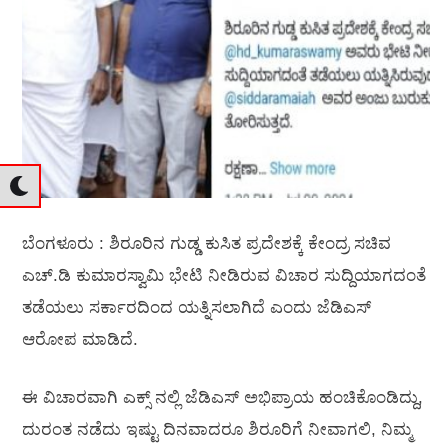
ಬೆಂಗಳೂರು : ಶಿರೂರಿನ ಗುಡ್ಡ ಕುಸಿತ ಪ್ರದೇಶಕ್ಕೆ ಕೇಂದ್ರ ಸಚಿವ
ಎಚ್‌.ಡಿ ಕುಮಾರಸ್ವಾಮಿ ಭೇಟಿ ನೀಡಿರುವ ವಿಚಾರ ಸುದ್ದಿಯಾಗದಂತೆ
ತಡೆಯಲು ಸರ್ಕಾರದಿಂದ ಯತ್ನಿಸಲಾಗಿದೆ ಎಂದು ಜೆಡಿಎಸ್‌
ಆರೋಪ ಮಾಡಿದೆ.
ಈ ವಿಚಾರವಾಗಿ ಎಕ್ಸ್‌ ನಲ್ಲಿ ಜೆಡಿಎಸ್‌ ಅಭಿಪ್ರಾಯ ಹಂಚಿಕೊಂಡಿದ್ದು,
ದುರಂತ ನಡೆದು ಇಷ್ಟು ದಿನವಾದರೂ ಶಿರೂರಿಗೆ ನೀವಾಗಲಿ, ನಿಮ್ಮ