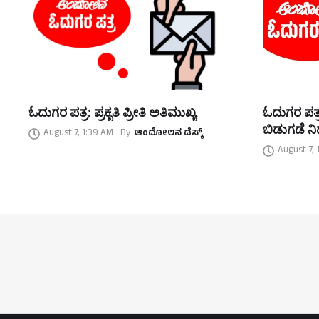
ಓದುಗರ ಪತ್ರ: ಪ್ರಕೃತಿ ಪ್ರೀತಿ ಅತಿಮುಖ್ಯ
ಓದುಗರ ಪತ್ರ
ಬಿಡುಗಡೆ ನಿರ
August 7, 1:39 AM
By
ಆಂದೋಲನ ಡೆಸ್ಕ್
August 7, 