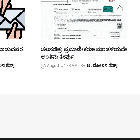
ತನಾಡುವವರ
ಚಲನಚಿತ್ರ: ಪ್ರಮಾಣೀಕರಣ ಮಂಡಳಿಯದೇ
ಅಂತಿಮ ತೀರ್ಪು
 ಡೆಸ್ಕ್
August 7, 1:33 AM
By
ಆಂದೋಲನ ಡೆಸ್ಕ್