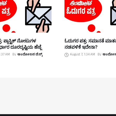
: ಪ್ಲಾಸ್ಟಿಕ್ ನೋಟುಗಳ
ಓದುಗರ ಪತ್ರ: ಸಮಾನತೆ ಮಾ
್ಧಾರ ದೂರದೃಷ್ಟಿಯ ಹೆಜ್ಜೆ
ನಡವಳಿಕೆ ಇದೇನಾ?
1:37 AM
By
ಆಂದೋಲನ ಡೆಸ್ಕ್
August 7, 1:34 AM
By
ಆಂದೋಲನ