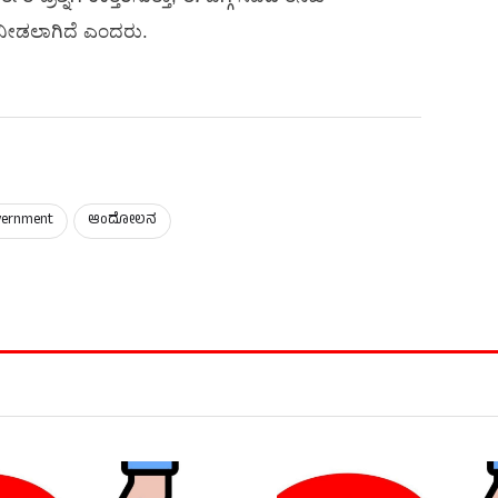
ನೆ ನೀಡಲಾಗಿದೆ ಎಂದರು.
vernment
ಆಂದೋಲನ