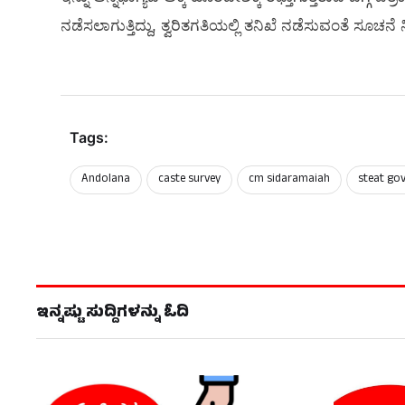
ನಡೆಸಲಾಗುತ್ತಿದ್ದು, ತ್ವರಿತಗತಿಯಲ್ಲಿ ತನಿಖೆ ನಡೆಸುವಂತೆ ಸೂಚ
Tags:
Andolana
caste survey
cm sidaramaiah
steat go
ಇನ್ನಷ್ಟು ಸುದ್ದಿಗಳನ್ನು ಓದಿ