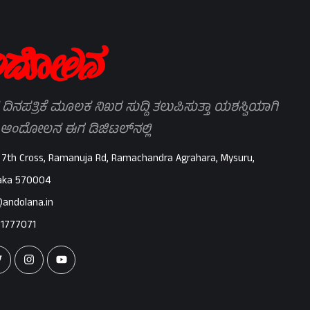
 ದಿನಪತ್ರಿಕೆ ಮೂಲಕ ನಿಖರ ಸುದ್ದಿ ತಲುಪಿಸುತ್ತಾ ಯಶಸ್ವಿಯಾಗಿ
 ಆಂದೋಲನ ಈಗ ಡಿಜಿಟಲ್‌ನಲ್ಲಿ
 7th Cross, Ramanuja Rd, Ramachandra Agrahara, Mysuru,
aka 570004
@andolana.in
71777071