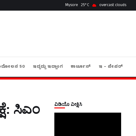
Mysore
25
overcast clouds
ಂದೋಲನ 50
ಇದ್ದದ್ದು ಇದ್ಹಾಂಗ
ಕಾರ್ಟೂನ್
ಇ – ಪೇಪರ್
ವಿಡಿಯೊ ವೀಕ್ಷಿಸಿ
ಷೆ: ಸಿಎಂ