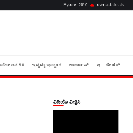
Mysore
26
overcast clouds
ಂದೋಲನ 50
ಇದ್ದದ್ದು ಇದ್ಹಾಂಗ
ಕಾರ್ಟೂನ್
ಇ – ಪೇಪರ್
ವಿಡಿಯೊ ವೀಕ್ಷಿಸಿ