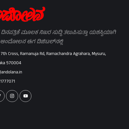
 ದಿನಪತ್ರಿಕೆ ಮೂಲಕ ನಿಖರ ಸುದ್ದಿ ತಲುಪಿಸುತ್ತಾ ಯಶಸ್ವಿಯಾಗಿ
 ಆಂದೋಲನ ಈಗ ಡಿಜಿಟಲ್‌ನಲ್ಲಿ
 7th Cross, Ramanuja Rd, Ramachandra Agrahara, Mysuru,
aka 570004
@andolana.in
71777071