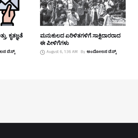
ತು, ಕೃತಜ್ಞತೆ
ಮನುಕುಲದ ಏರಿಳಿತಗಳಿಗೆ ಸಾಕ್ಷಿದಾರರಾದ
ಈ ಪೀಳಿಗೆಗಳು
 ಡೆಸ್ಕ್
August 6, 1:36 AM
By
ಆಂದೋಲನ ಡೆಸ್ಕ್