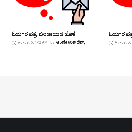
ಓದುಗರ ಪತ್ರ: ಬಂಡಾಯದ ಹೊಳೆ
ಓದುಗರ ಪತ್
August 6, 1:42 AM
By
ಆಂದೋಲನ ಡೆಸ್ಕ್
August 6,