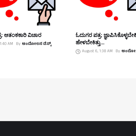
ರ: ಆತಂಕಕಾರಿ ವಿಚಾರ
ಓದುಗರ ಪತ್ರ: ಜ್ಞಾಪಿಸಿಕೊಳ್ಳಬೇಕಿತ್
ಹೇಳಬೇಕಿತ್ತು…
 1:40 AM
By
ಆಂದೋಲನ ಡೆಸ್ಕ್
August 6, 1:38 AM
By
ಆಂದೋಲನ