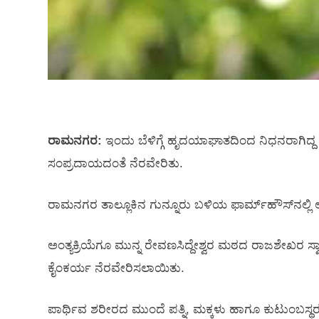
ರಾಮನಗರ:
ಇಂದು ಬೆಳಿಗ್ಗೆ ಹೃದಯಾಘಾತದಿಂದ ನಿಧನರಾಗಿದ್ದ
ಸಂಪ್ರದಾಯದಂತೆ ನೆರವೇರಿತು.
ರಾಮನಗರ ತಾಲ್ಲೂಕಿನ ಗುನ್ನೂರು ಬಳಿಯ ಫಾರ್ಮ್‌ಹೌಸ್‌ನಲ್ಲಿ ಅ
ಅಂತ್ಯಕ್ರಿಯೆಗೂ ಮುನ್ನ ರೇವಣಸಿದ್ದೇಶ್ವರ ಮಠದ ರಾಜಶೇಖರ ಸ್ವ
ಕೈಂಕರ್ಯ ನೆರವೇರಿಸಲಾಯಿತು.
ಪಾರ್ಥಿವ ಶರೀರದ ಮುಂದೆ ಪತ್ನಿ, ಮಕ್ಕಳು ಹಾಗೂ ಕುಟುಂಬಸ್ಥರ 