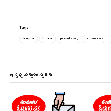
Tags:
dileep raj
Funeral
passed away
ramanagara
ಇನ್ನಷ್ಟು ಸುದ್ದಿಗಳನ್ನು ಓದಿ