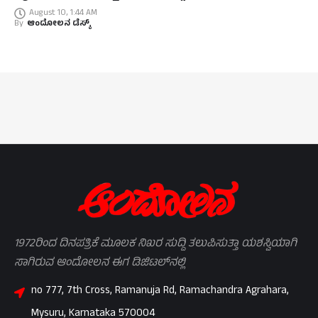
August 10, 1:44 AM
By
ಆಂದೋಲನ ಡೆಸ್ಕ್
1972ರಿಂದ ದಿನಪತ್ರಿಕೆ ಮೂಲಕ ನಿಖರ ಸುದ್ದಿ ತಲುಪಿಸುತ್ತಾ ಯಶಸ್ವಿಯಾಗಿ
ಸಾಗಿರುವ ಆಂದೋಲನ ಈಗ ಡಿಜಿಟಲ್‌ನಲ್ಲಿ
no 777, 7th Cross, Ramanuja Rd, Ramachandra Agrahara,
Mysuru, Karnataka 570004