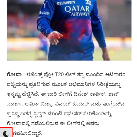
ಗೋವಾ
: ಲೆಜೆಂಡ್ಸ್ ಪ್ರೋ T20 ಲೀಗ್ ತನ್ನ ಮುಂದಿನ ಆಟಗಾರರ
ಪಟ್ಟಿಯನ್ನು ಪ್ರಕಟಿಸುವ ಮೂಲಕ ಅಭಿಮಾನಿಗಳ ನಿರೀಕ್ಷೆಯನ್ನು
ಇನ್ನಷ್ಟು ಹೆಚ್ಚಿಸಿದೆ. ಈ ಬಾರಿ ಲೀಗ್‌ಗೆ ದಿನೇಶ್ ಕಾರ್ತಿಕ್, ಶಾನ್
ಮಾರ್ಶ್, ಅಮಿತ್ ಮಿಶ್ರಾ, ವಿನಯ್ ಕುಮಾರ್ ಮತ್ತು ಇಂಗ್ಲೆಂಡ್‌ನ
ಪ್ರಸಿದ್ಧ ಎಡಗೈ ಸ್ಪಿನ್ನರ್ ಮಾಂಟಿ ಪನೇಸರ್ ಸೇರಿಕೊಂಡಿದ್ದು,
ಗೋವಾದಲ್ಲಿ ನಡೆಯಲಿರುವ ಈ ಲೀಗ್‌ನಲ್ಲಿ ಅವರು
ಭಾಗವಹಿಸಲಿದ್ದಾರೆ.