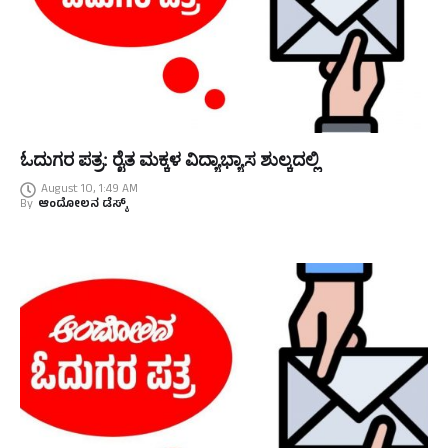
ಓದುಗರ ಪತ್ರ: ರೈತ ಮಕ್ಕಳ ವಿದ್ಯಾಭ್ಯಾಸ ಶುಲ್ಕದಲ್ಲಿ
August 10, 1:49 AM
By
ಆಂದೋಲನ ಡೆಸ್ಕ್