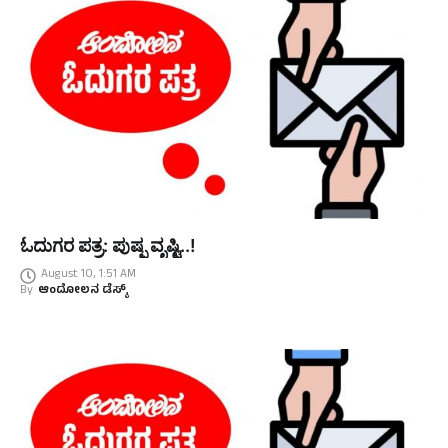
ಓದುಗರ ಪತ್ರ: ಪುಷ್ಪ ವೃಷ್ಟಿ..!
August 10, 1:51 AM
By
ಆಂದೋಲನ ಡೆಸ್ಕ್