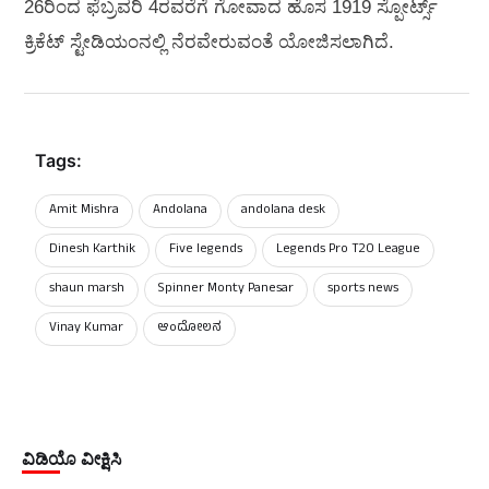
26ರಿಂದ ಫೆಬ್ರವರಿ 4ರವರೆಗೆ ಗೋವಾದ ಹೊಸ 1919 ಸ್ಪೋರ್ಟ್ಸ್
ಕ್ರಿಕೆಟ್ ಸ್ಟೇಡಿಯಂನಲ್ಲಿ ನೆರವೇರುವಂತೆ ಯೋಜಿಸಲಾಗಿದೆ.
Tags:
Amit Mishra
Andolana
andolana desk
Dinesh Karthik
Five legends
Legends Pro T20 League
shaun marsh
Spinner Monty Panesar
sports news
Vinay Kumar
ಆಂದೋಲನ
ವಿಡಿಯೊ ವೀಕ್ಷಿಸಿ