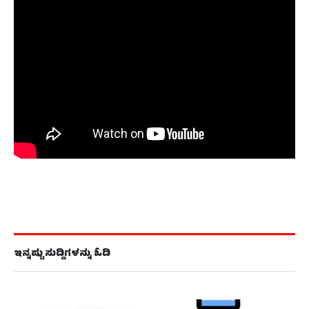
ಇನ್ನಷ್ಟು ಸುದ್ದಿಗಳನ್ನು ಓದಿ