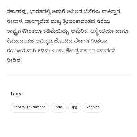
ಸರ್ಕಾರವು, ಭಾರತದಲ್ಲಿ ಅಡುಗೆ ಅನಿಲದ ಬೆಲೆಗಳು ಪಾಕಿಸ್ತಾನ,
ನೇಪಾಳ, ಬಾಂಗ್ಲಾದೇಶ ಮತ್ತು ಶ್ರೀಲಂಕಾದಂತಹ ನೆರೆಯ
ರಾಷ್ಟ್ರಗಳಿಗಿಂತಲೂ ಕಡಿಮೆಯಿದ್ದು, ಅಮೆರಿಕ, ಆಸ್ಟ್ರೇಲಿಯಾ ಹಾಗೂ
ಕೆನಡಾದಂತಹ ಅಭಿವೃದ್ಧಿ ಹೊಂದಿದ ದೇಶಗಳಿಗಿಂತಲೂ
ಗಣನೀಯವಾಗಿ ಕಡಿಮೆ ಎಂದು ಕೇಂದ್ರ ಸರ್ಕಾರ ಸಮರ್ಥನೆ
ನೀಡಿದೆ.
Tags:
Central govrnment
India
lpg
Peoples