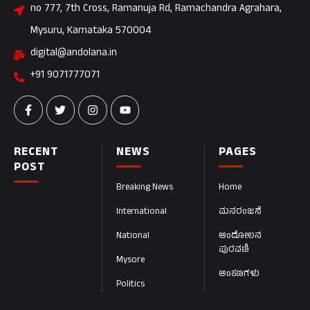
no 777, 7th Cross, Ramanuja Rd, Ramachandra Agrahara,
Mysuru, Karnataka 570004
digital@andolana.in
+91 9071777071
RECENT
NEWS
PAGES
POST
Breaking News
Home
International
ಮನರಂಜನೆ
National
ಆಂದೋಲನ
ಪುರವಣಿ
Mysore
ಅಂಕಣಗಳು
Politics