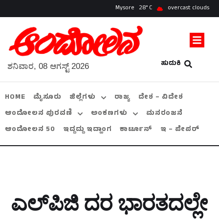
Mysore
28
overcast clouds
ಹುಡುಕಿ
ಶನಿವಾರ, 08 ಆಗಸ್ಟ್ 2026
HOME
ಮೈಸೂರು
ಜಿಲ್ಲೆಗಳು
ರಾಜ್ಯ
ದೇಶ – ವಿದೇಶ
ಆಂದೋಲನ ಪುರವಣಿ
ಅಂಕಣಗಳು
ಮನರಂಜನೆ
ಆಂದೋಲನ 50
ಇದ್ದದ್ದು ಇದ್ಹಾಂಗ
ಕಾರ್ಟೂನ್
ಇ – ಪೇಪರ್
ಎಲ್‌ಪಿಜಿ ದರ ಭಾರತದಲ್ಲೇ