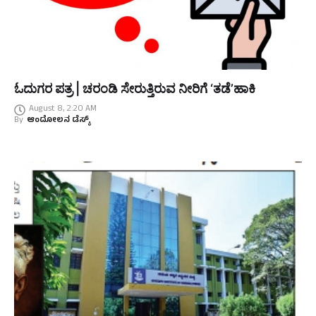
ಓದುಗರ ಪತ್ರ | ಚರಂಡಿ ಸೇರುತ್ತಿರುವ ನೀರಿಗೆ ‘ತಡೆ’ಹಾಕಿ
August 8, 2:20 AM
By
ಆಂದೋಲನ ಡೆಸ್ಕ್