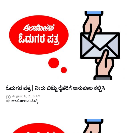
ಓದುಗರ ಪತ್ರ | ನೀರು ಬಿಟ್ಟು ರೈತರಿಗೆ ಅನುಕೂಲ ಕಲ್ಪಿಸಿ
August 8, 2:36 AM
By
ಆಂದೋಲನ ಡೆಸ್ಕ್