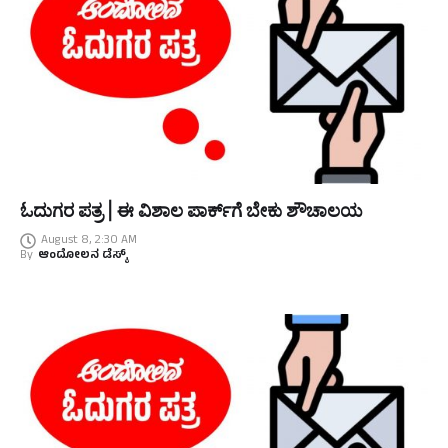
ಓದುಗರ ಪತ್ರ | ಈ ವಿಶಾಲ ಪಾರ್ಕ್‌ಗೆ ಬೇಕು ಶೌಚಾಲಯ
August 8, 2:30 AM
By
ಆಂದೋಲನ ಡೆಸ್ಕ್