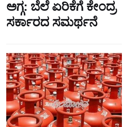
ಅಗ್ಗ: ಬೆಲೆ ಏರಿಕೆಗೆ ಕೇಂದ್ರ
ಸರ್ಕಾರದ ಸಮರ್ಥನೆ