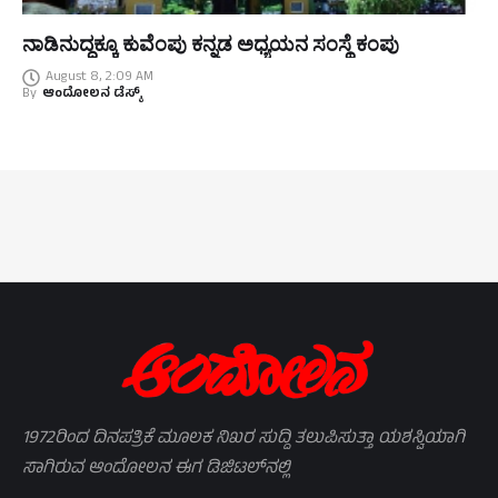
ನಾಡಿನುದ್ದಕ್ಕೂ ಕುವೆಂಪು ಕನ್ನಡ ಅಧ್ಯಯನ ಸಂಸ್ಥೆ ಕಂಪು
August 8, 2:09 AM
By
ಆಂದೋಲನ ಡೆಸ್ಕ್
1972ರಿಂದ ದಿನಪತ್ರಿಕೆ ಮೂಲಕ ನಿಖರ ಸುದ್ದಿ ತಲುಪಿಸುತ್ತಾ ಯಶಸ್ವಿಯಾಗಿ
ಸಾಗಿರುವ ಆಂದೋಲನ ಈಗ ಡಿಜಿಟಲ್‌ನಲ್ಲಿ