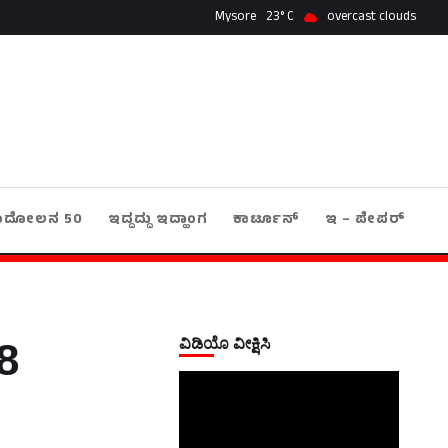
Mysore
23
overcast clouds
ಂದೋಲನ 50
ಇದ್ದದ್ದು ಇದ್ಹಾಂಗ
ಕಾರ್ಟೂನ್
ಇ – ಪೇಪರ್
ವಿಡಿಯೊ ವೀಕ್ಷಿಸಿ
8