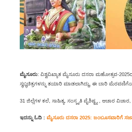
ಮೈಸೂರು
: ವಿಶ್ವವಿಖ್ಯಾತ ಮೈಸೂರು ದಸರಾ ಮಹೋತ್ಸವ-20
ಸ್ಥಬ್ಧಚಿತ್ರಗಳನ್ನು ತಯಾರಿ ಮಾಡಲಾಗಿದ್ದು, ಈ ಬಾರಿ ಮೆರವಣಿಗೆ
31 ಜಿಲ್ಲೆಗಳ ಕಲೆ, ಸಾಹಿತ್ಯ, ಸಂಸ್ಕೃತಿ ವೈಶಿಷ್ಟ್ಯ , ಆಚಾರ ವಿಚಾರ
ಇದನ್ನು ಓದಿ :
ಮೈಸೂರು ದಸರಾ 2025: ಜಂಬೂಸವಾರಿಗೆ ಸಜ್ಜಾ