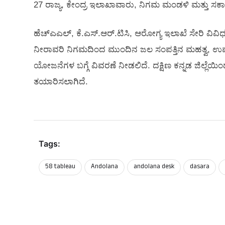
27 ರಾಜ್ಯ, ಕೇಂದ್ರ ಇಲಾಖಾವಾರು, ನಿಗಮ ಮಂಡಳಿ ಮತ್ತು ಸರ್ಕಾ
ಹೆಚ್‌ಎಎಲ್‌, ಕೆ.ಎಸ್.ಆರ್.ಟಿಸಿ, ಆರೋಗ್ಯ ಇಲಾಖೆ ಸೇರಿ ವಿವಿಧ
ನೀರಾವರಿ ನಿಗಮದಿಂದ ಮುಂದಿನ ಜಲ ಸಂಪತ್ತಿನ ಮಹತ್ವ, 
ಯೋಜನೆಗಳ ಬಗ್ಗೆ ವಿವರಣೆ ನೀಡಲಿದೆ. ದಕ್ಷಿಣ ಕನ್ನಡ ಜಿಲ್ಲೆಯಿಂದ
ತಯಾರಿಸಲಾಗಿದೆ.
Tags:
58 tableau
Andolana
andolana desk
dasara