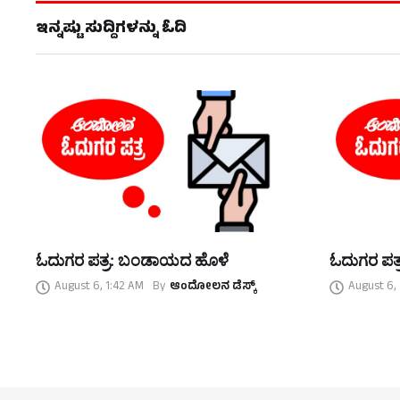
ಇನ್ನಷ್ಟು ಸುದ್ದಿಗಳನ್ನು ಓದಿ
ಓದುಗರ ಪತ್ರ: ಬಂಡಾಯದ ಹೊಳೆ
ಓದುಗರ ಪತ್
August 6, 1:42 AM
By
ಆಂದೋಲನ ಡೆಸ್ಕ್
August 6,