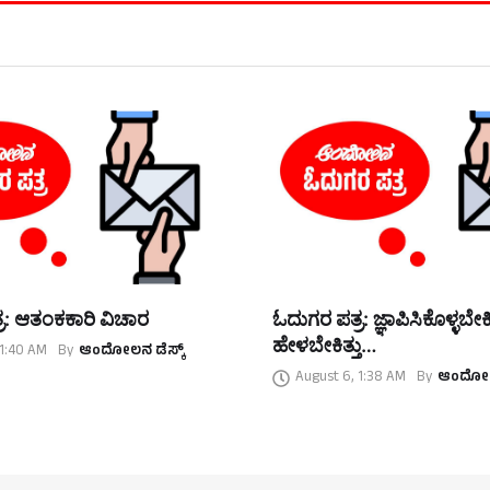
ರ: ಆತಂಕಕಾರಿ ವಿಚಾರ
ಓದುಗರ ಪತ್ರ: ಜ್ಞಾಪಿಸಿಕೊಳ್ಳಬೇಕಿತ್
ಹೇಳಬೇಕಿತ್ತು…
 1:40 AM
By
ಆಂದೋಲನ ಡೆಸ್ಕ್
August 6, 1:38 AM
By
ಆಂದೋಲನ