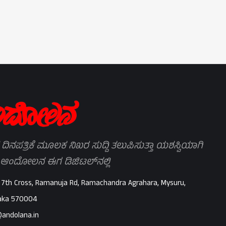
 ದಿನಪತ್ರಿಕೆ ಮೂಲಕ ನಿಖರ ಸುದ್ದಿ ತಲುಪಿಸುತ್ತಾ ಯಶಸ್ವಿಯಾಗಿ
 ಆಂದೋಲನ ಈಗ ಡಿಜಿಟಲ್‌ನಲ್ಲಿ
 7th Cross, Ramanuja Rd, Ramachandra Agrahara, Mysuru,
aka 570004
@andolana.in