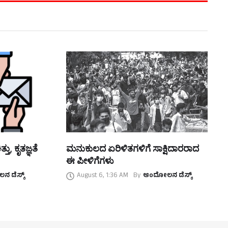
ತು, ಕೃತಜ್ಞತೆ
ಮನುಕುಲದ ಏರಿಳಿತಗಳಿಗೆ ಸಾಕ್ಷಿದಾರರಾದ
ಈ ಪೀಳಿಗೆಗಳು
 ಡೆಸ್ಕ್
August 6, 1:36 AM
By
ಆಂದೋಲನ ಡೆಸ್ಕ್