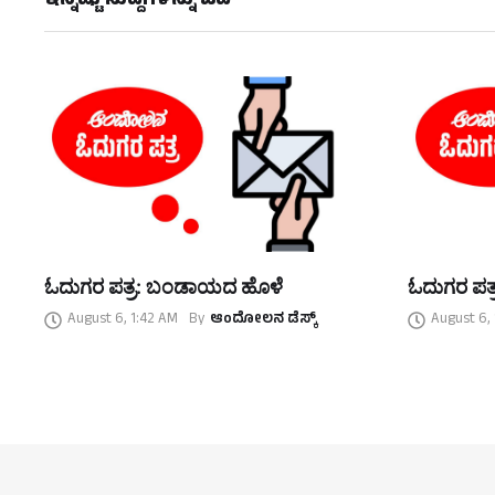
ಇನ್ನಷ್ಟು ಸುದ್ದಿಗಳನ್ನು ಓದಿ
ಓದುಗರ ಪತ್ರ: ಬಂಡಾಯದ ಹೊಳೆ
ಓದುಗರ ಪತ್
August 6, 1:42 AM
By
ಆಂದೋಲನ ಡೆಸ್ಕ್
August 6,