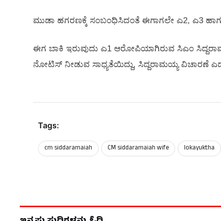
ಮುಡಾ ಹಗರಣಕ್ಕೆ ಸಂಬಂಧಿಸಿದಂತೆ ಈಗಾಗಲೇ ಎ2, ಎ3 ಹಾಗೂ
ಈಗ ಬಾಕಿ ಇರುವುದು ಎ1 ಆರೋಪಿಯಾಗಿರುವ ಸಿಎಂ ಸಿದ್ದರಾಮಯ್
ನೋಟಿಸ್‌ ನೀಡುವ ಸಾಧ್ಯತೆಯಿದ್ದು, ಸಿದ್ದರಾಮಯ್ಯ ವಿಚಾರಣೆ ಎದು
Tags:
cm siddaramaiah
CM siddaramaiah wife
lokayuktha