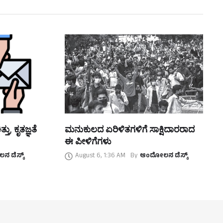
ತು, ಕೃತಜ್ಞತೆ
ಮನುಕುಲದ ಏರಿಳಿತಗಳಿಗೆ ಸಾಕ್ಷಿದಾರರಾದ
ಈ ಪೀಳಿಗೆಗಳು
 ಡೆಸ್ಕ್
August 6, 1:36 AM
By
ಆಂದೋಲನ ಡೆಸ್ಕ್