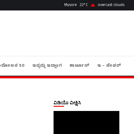
Mysore
22
overcast clouds
ಂದೋಲನ 50
ಇದ್ದದ್ದು ಇದ್ಹಾಂಗ
ಕಾರ್ಟೂನ್
ಇ – ಪೇಪರ್
ವಿಡಿಯೊ ವೀಕ್ಷಿಸಿ