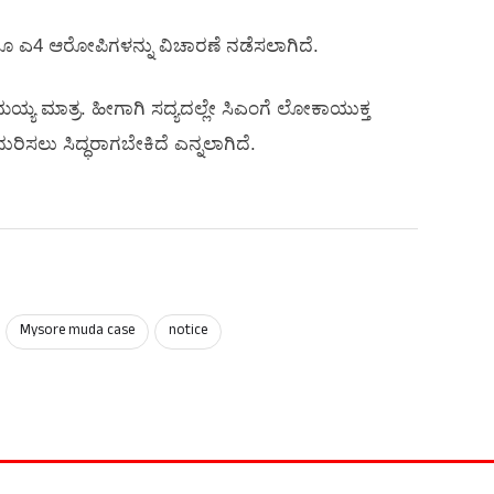
 ಎ4 ಆರೋಪಿಗಳನ್ನು ವಿಚಾರಣೆ ನಡೆಸಲಾಗಿದೆ.
ಯ ಮಾತ್ರ. ಹೀಗಾಗಿ ಸದ್ಯದಲ್ಲೇ ಸಿಎಂಗೆ ಲೋಕಾಯುಕ್ತ
ರಿಸಲು ಸಿದ್ಧರಾಗಬೇಕಿದೆ ಎನ್ನಲಾಗಿದೆ.
Mysore muda case
notice