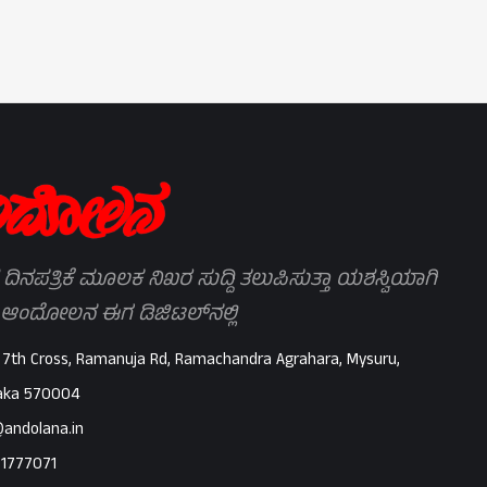
 ದಿನಪತ್ರಿಕೆ ಮೂಲಕ ನಿಖರ ಸುದ್ದಿ ತಲುಪಿಸುತ್ತಾ ಯಶಸ್ವಿಯಾಗಿ
 ಆಂದೋಲನ ಈಗ ಡಿಜಿಟಲ್‌ನಲ್ಲಿ
 7th Cross, Ramanuja Rd, Ramachandra Agrahara, Mysuru,
aka 570004
@andolana.in
71777071