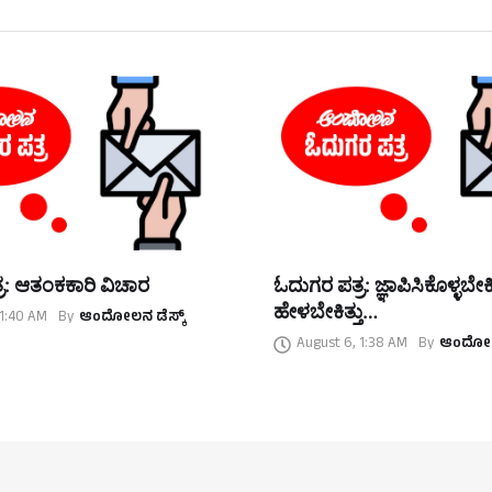
ರ: ಆತಂಕಕಾರಿ ವಿಚಾರ
ಓದುಗರ ಪತ್ರ: ಜ್ಞಾಪಿಸಿಕೊಳ್ಳಬೇಕಿತ್
ಹೇಳಬೇಕಿತ್ತು…
 1:40 AM
By
ಆಂದೋಲನ ಡೆಸ್ಕ್
August 6, 1:38 AM
By
ಆಂದೋಲನ