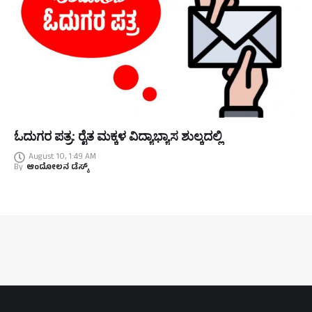
ಓದುಗರ ಪತ್ರ: ರೈತ ಮಕ್ಕಳ ವಿದ್ಯಾಭ್ಯಾಸ ಶುಲ್ಕದಲ್ಲಿ
August 10, 1:49 AM
By
ಆಂದೋಲನ ಡೆಸ್ಕ್