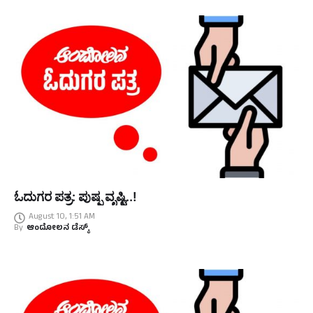
ಓದುಗರ ಪತ್ರ: ಪುಷ್ಪ ವೃಷ್ಟಿ..!
August 10, 1:51 AM
By
ಆಂದೋಲನ ಡೆಸ್ಕ್