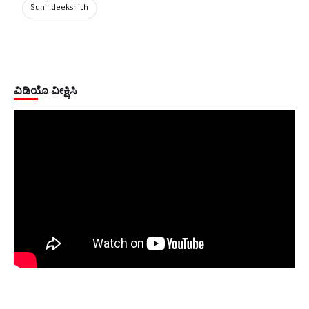
Sunil deekshith
ವಿಡಿಯೊ ವೀಕ್ಷಿಸಿ