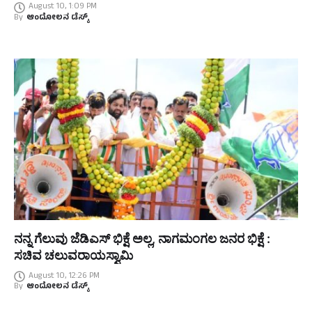
August 10, 1:09 PM
By
ಆಂದೋಲನ ಡೆಸ್ಕ್
ನನ್ನ ಗೆಲುವು ಜೆಡಿಎಸ್ ಭಿಕ್ಷೆ ಅಲ್ಲ, ನಾಗಮಂಗಲ ಜನರ ಭಿಕ್ಷೆ :
ಸಚಿವ ಚಲುವರಾಯಸ್ವಾಮಿ
August 10, 12:26 PM
By
ಆಂದೋಲನ ಡೆಸ್ಕ್