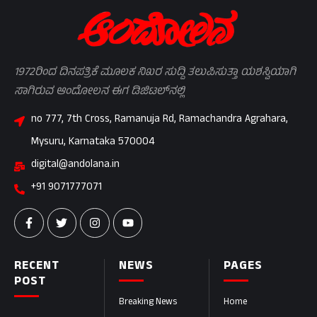
1972ರಿಂದ ದಿನಪತ್ರಿಕೆ ಮೂಲಕ ನಿಖರ ಸುದ್ದಿ ತಲುಪಿಸುತ್ತಾ ಯಶಸ್ವಿಯಾಗಿ
ಸಾಗಿರುವ ಆಂದೋಲನ ಈಗ ಡಿಜಿಟಲ್‌ನಲ್ಲಿ
no 777, 7th Cross, Ramanuja Rd, Ramachandra Agrahara,
Mysuru, Karnataka 570004
digital@andolana.in
+91 9071777071
RECENT
NEWS
PAGES
POST
Breaking News
Home