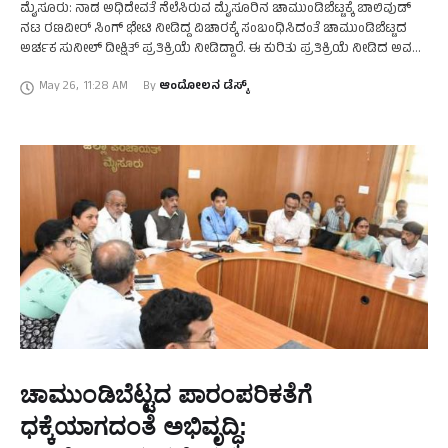
ಮೈಸೂರು: ನಾಡ ಅಧಿದೇವತೆ ನೆಲೆಸಿರುವ ಮೈಸೂರಿನ ಚಾಮುಂಡಿಬೆಟ್ಟಕ್ಕೆ ಬಾಲಿವುಡ್‌
ನಟ ರಣವೀರ್‌ ಸಿಂಗ್‌ ಭೇಟಿ ನೀಡಿದ್ದ ವಿಚಾರಕ್ಕೆ ಸಂಬಂಧಿಸಿದಂತೆ ಚಾಮುಂಡಿಬೆಟ್ಟದ
ಅರ್ಚಕ ಸುನೀಲ್‌ ದೀಕ್ಷಿತ್‌ ಪ್ರತಿಕ್ರಿಯೆ ನೀಡಿದ್ದಾರೆ. ಈ ಕುರಿತು ಪ್ರತಿಕ್ರಿಯೆ ನೀಡಿದ ಅವರು,
ರಣವೀರ್ ಸಿಂಗ್ ಸಾಮಾನ್ಯರಂತೆಯೇ ದೇವಿಯ ದರ್ಶನಕ್ಕೆ …
May 26
,
11:28 AM
By 
ಆಂದೋಲನ ಡೆಸ್ಕ್
ಚಾಮುಂಡಿಬೆಟ್ಟದ ಪಾರಂಪರಿಕತೆಗೆ
ಧಕ್ಕೆಯಾಗದಂತೆ ಅಭಿವೃದ್ಧಿ: