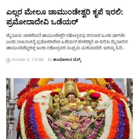
ಎಲ್ಲರ ಮೇಲೂ ಚಾಮುಂಡೇಶ್ವರಿ ಕೃಪೆ ಇರಲಿ:
ಪ್ರಮೋದಾದೇವಿ ಒಡೆಯರ್‌
ಮೈಸೂರು: ನಾಡದೇವತೆ ಚಾಮುಂಡೇಶ್ವರಿ ರಥೋತ್ಸವವು ದಸರಾದ ಒಂದು ಭಾಗವೇ
ಎಂದು ರಾಜವಂಶಸ್ಥೆ ಪ್ರಮೋದಾದೇವಿ ಒಡೆಯರ್‌ ಹೇಳಿದ್ದಾರೆ. ಈ ಕುರಿತು ಮೈಸೂರಿನ
ಚಾಮುಂಡಿಬೆಟ್ಟದಲ್ಲಿ ಇಂದು ರಥೋತ್ಸವದ ಸಂಭ್ರಮ ಮನೆಮಾಡಿದೆ. ಇದನ್ನು ಓದಿ
: ಚಾಮುಂಡಿಬೆಟ್ಟದಲ್ಲಿ ಅದ್ಧೂರಿ ರಥೋತ್ಸವ: ಮೂಲವಿಗ್ರಹಕ್ಕೆ ಸಿಂಹವಾಹಿನಿ ಅಲಂಕಾರ
October 6
,
7:21 AM
By 
ಆಂದೋಲನ ಡೆಸ್ಕ್
ರಥೋತ್ಸವ ಮುಗಿದ …