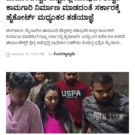
ಕಾಮಗಾರಿ ನಿರ್ಮಾಣ ಮಾಡದಂತೆ ಸರ್ಕಾರಕ್ಕೆ
ಹೈಕೋರ್ಟ್‌ ಮಧ್ಯಂತರ ತಡೆಯಾಜ್ಞೆ
ಬೆಂಗಳೂರು: ಮೈಸೂರಿನ ಚಾಮುಂಡಿ ಬೆಟ್ಟದಲ್ಲಿ ಯಾವುದೇ ಶಾಶ್ವತ ಕಾಮಗಾರಿ
ನಿರ್ಮಾಣ ಮಾಡದಂತೆ ರಾಜ್ಯ ಸರ್ಕಾರಕ್ಕೆ ಹೈಕೋರ್ಟ್‌ ಮಧ್ಯಂತರ ನಿರ್ದೇಶನ ನೀಡಿದೆ.
ಚಾಮುಂಡೇಶ್ವರಿ ಕ್ಷೇತ್ರ ಅಭಿವೃದ್ಧಿ ಪ್ರಾಧಿಕಾರ ರಚನೆಯ ಸಿಂಧುತ್ವ ಪ್ರಶ್ನಿಸಿ ಮೈಸೂರು
ರಾಜಮನೆತನದ ಪ್ರಮೋದಾದೇವಿ ಒಡೆಯರ್‌ ಅವರು ಸಲ್ಲಿಸಿದ ತಕರಾರು ಅರ್ಜಿ …
January 16
,
4:50 AM
By 
ಕೆಂಡಗಣ್ಣಸ್ವಾಮಿ