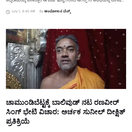
ಸಿದ್ದರಾಮಯ್ಯ ಹೇಳಿದ್ದಾರೆ. ಈ ವರ್ಷ ಜುಲೈ.17ರಿಂದ ಆಗಸ್ಟ್.‌7ರ ಅವಧಿಯಲ್ಲಿ ವಿಶೇಷ
ಪೂಜಾ ದಿನಗಳಿರುತ್ತವೆ. ಈ ಹಿನ್ನೆಲೆಯಲ್ಲಿ ಭಕ್ತರಿಗೆ ಉತ್ತಮ ವ್ಯವಸ್ಥೆ …
July 1
,
8:40 AM
By 
ಆಂದೋಲನ ಡೆಸ್ಕ್
ಚಾಮುಂಡಿಬೆಟ್ಟಕ್ಕೆ ಬಾಲಿವುಡ್ ನಟ ರಣವೀರ್
ಸಿಂಗ್ ಭೇಟಿ ವಿಚಾರ: ಅರ್ಚಕ ಸುನೀಲ್ ದೀಕ್ಷಿತ್
ಪ್ರತಿಕ್ರಿಯೆ