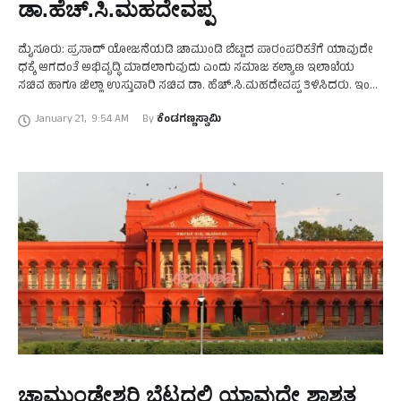
ಡಾ.ಹೆಚ್.ಸಿ.ಮಹದೇವಪ್ಪ
ಮೈಸೂರು: ಪ್ರಸಾದ್ ಯೋಜನೆಯಡಿ ಚಾಮುಂಡಿ ಬೆಟ್ಟದ ಪಾರಂಪರಿಕತೆಗೆ ಯಾವುದೇ
ಧಕ್ಕೆ ಆಗದಂತೆ ಅಭಿವೃದ್ಧಿ ಮಾಡಲಾಗುವುದು ಎಂದು ಸಮಾಜ ಕಲ್ಯಾಣ ಇಲಾಖೆಯ
ಸಚಿವ ಹಾಗೂ ಜಿಲ್ಲಾ ಉಸ್ತುವಾರಿ ಸಚಿವ ಡಾ. ಹೆಚ್.ಸಿ.ಮಹದೇವಪ್ಪ ತಿಳಿಸಿದರು. ಇಂದು
ಜಿಲ್ಲಾ ಪಂಚಾಯತ್ ಸಭಾಂಗಣದಲ್ಲಿ ಹಮ್ಮಿಕೊಂಡಿದ್ದ ಪ್ರಸಾದ್ ಯೋಜನೆಯ …
January 21
,
9:54 AM
By 
ಕೆಂಡಗಣ್ಣಸ್ವಾಮಿ
ಚಾಮುಂಡೇಶ್ವರಿ ಬೆಟ್ಟದಲ್ಲಿ ಯಾವುದೇ ಶಾಶ್ವತ