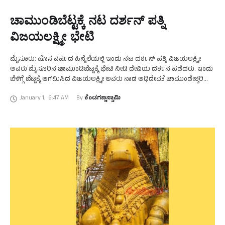
ಚಾಮುಂಡಿಬೆಟ್ಟಕ್ಕೆ ನಟ ದರ್ಶನ್‌ ಪತ್ನಿ
ವಿಜಯಲಕ್ಷ್ಮೀ ಭೇಟಿ
ಮೈಸೂರು: ಹೊಸ ವರ್ಷದ ಹಿನ್ನೆಲೆಯಲ್ಲಿ ಇಂದು ನಟ ದರ್ಶನ್‌ ಪತ್ನಿ ವಿಜಯಲಕ್ಷ್ಮೀ
ಅವರು ಮೈಸೂರಿನ ಚಾಮುಂಡಿಬೆಟ್ಟಕ್ಕೆ ಭೇಟಿ ನೀಡಿ ದೇವಿಯ ದರ್ಶನ ಪಡೆದರು. ಇಂದು
ಬೆಳಿಗ್ಗೆ ಬೆಟ್ಟಕ್ಕೆ ಆಗಮಿಸಿದ ವಿಜಯಲಕ್ಷ್ಮೀ ಅವರು ನಾಡ ಅಧಿದೇವತೆ ಚಾಮುಂಡೇಶ್ವರಿ
ದರ್ಶನ ಪಡೆದು ಒಳಿತಾಗುವಂತೆ ಪ್ರಾರ್ಥನೆ …
January 1
,
6:47 AM
By 
ಕೆಂಡಗಣ್ಣಸ್ವಾಮಿ