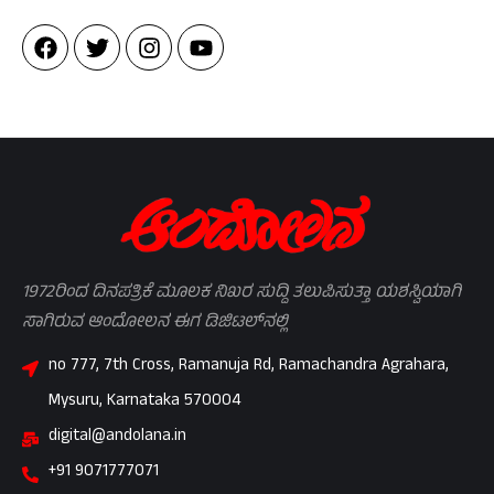
1972ರಿಂದ ದಿನಪತ್ರಿಕೆ ಮೂಲಕ ನಿಖರ ಸುದ್ದಿ ತಲುಪಿಸುತ್ತಾ ಯಶಸ್ವಿಯಾಗಿ
ಸಾಗಿರುವ ಆಂದೋಲನ ಈಗ ಡಿಜಿಟಲ್‌ನಲ್ಲಿ
no 777, 7th Cross, Ramanuja Rd, Ramachandra Agrahara,
Mysuru, Karnataka 570004
digital@andolana.in
+91 9071777071