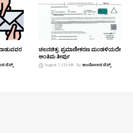
ತನಾಡುವವರ
ಚಲನಚಿತ್ರ: ಪ್ರಮಾಣೀಕರಣ ಮಂಡಳಿಯದೇ
ಅಂತಿಮ ತೀರ್ಪು
 ಡೆಸ್ಕ್
August 7, 1:33 AM
By
ಆಂದೋಲನ ಡೆಸ್ಕ್