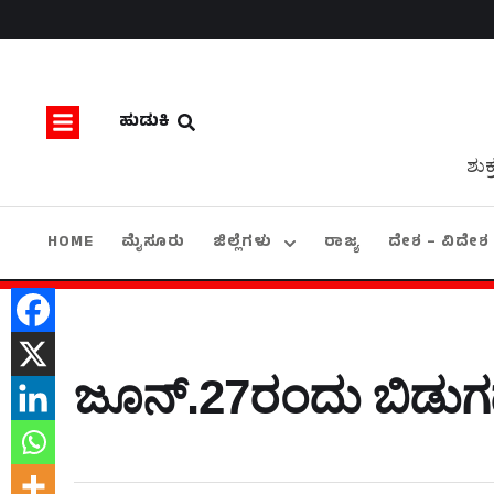
ಹುಡುಕಿ
ಶುಕ
HOME
ಮೈಸೂರು
ಜಿಲ್ಲೆಗಳು
ರಾಜ್ಯ
ದೇಶ – ವಿದೇಶ
ಜೂನ್‍.27ರಂದು ಬಿಡುಗಡೆ