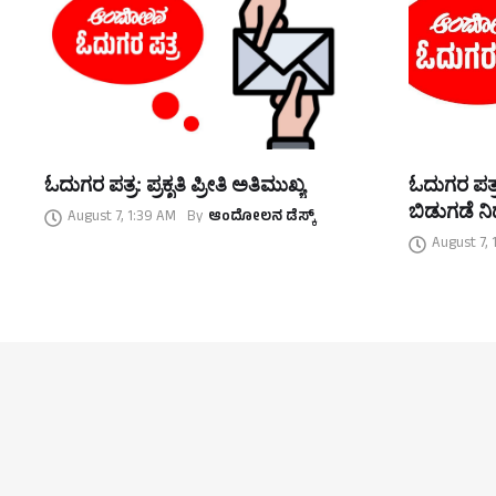
ಓದುಗರ ಪತ್ರ: ಪ್ರಕೃತಿ ಪ್ರೀತಿ ಅತಿಮುಖ್ಯ
ಓದುಗರ ಪತ್ರ
ಬಿಡುಗಡೆ ನಿರ
August 7, 1:39 AM
By
ಆಂದೋಲನ ಡೆಸ್ಕ್
August 7, 