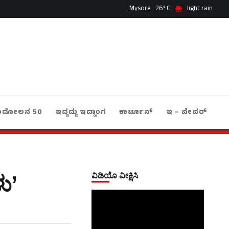
Mysore
26
light rain
ಂದೋಲನ 50
ಇದ್ದದ್ದು ಇದ್ಹಾಂಗ
ಕಾರ್ಟೂನ್
ಇ – ಪೇಪರ್
ವಿಡಿಯೊ ವೀಕ್ಷಿಸಿ
ು’