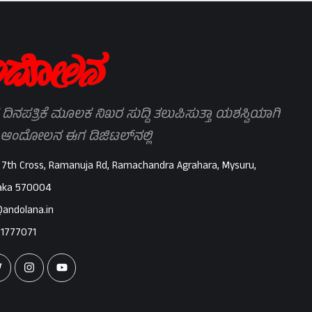
 ದಿನಪತ್ರಿಕೆ ಮೂಲಕ ನಿಖರ ಸುದ್ದಿ ತಲುಪಿಸುತ್ತಾ ಯಶಸ್ವಿಯಾಗಿ
 ಆಂದೋಲನ ಈಗ ಡಿಜಿಟಲ್‌ನಲ್ಲಿ
 7th Cross, Ramanuja Rd, Ramachandra Agrahara, Mysuru,
aka 570004
@andolana.in
71777071