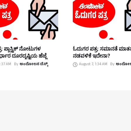
: ಪ್ಲಾಸ್ಟಿಕ್ ನೋಟುಗಳ
ಓದುಗರ ಪತ್ರ: ಸಮಾನತೆ ಮಾ
್ಧಾರ ದೂರದೃಷ್ಟಿಯ ಹೆಜ್ಜೆ
ನಡವಳಿಕೆ ಇದೇನಾ?
1:37 AM
By
ಆಂದೋಲನ ಡೆಸ್ಕ್
August 7, 1:34 AM
By
ಆಂದೋಲನ