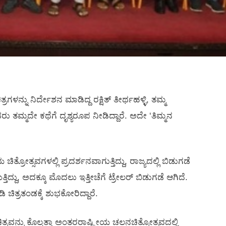
್ನು ನಿರ್ದೇಶನ ಮಾಡಿದ್ದ ರಕ್ಷಿತ್‍ ತೀರ್ಥಹಳ್ಳಿ, ತಮ್ಮ
 ತಮ್ಮದೇ ಕಥೆಗೆ ದೃಶ್ಯರೂಪ ನೀಡಿದ್ದಾರೆ. ಅದೇ ‘ತಿಮ್ಮನ
ತ್ರೋತ್ಸವಗಳಲ್ಲಿ ಪ್ರದರ್ಶನವಾಗುತ್ತಿದ್ದು, ರಾಜ್ಯದಲ್ಲಿ ಬಿಡುಗಡೆ
್ತಿದ್ದು, ಅದಕ್ಕೂ ಮೊದಲು ಇತ್ತೀಚೆಗೆ ಟ್ರೇಲರ್‍ ಬಿಡುಗಡೆ ಆಗಿದೆ.
ಿ ಚಿತ್ರತಂಡಕ್ಕೆ ಶುಭಕೋರಿದ್ದಾರೆ.
ರವನ್ನು ಕೊಲ್ಕತ್ತಾ ಅಂತರರಾಷ್ಟ್ರೀಯ ಚಲನಚಿತ್ರೋತ್ಸವದಲ್ಲಿ