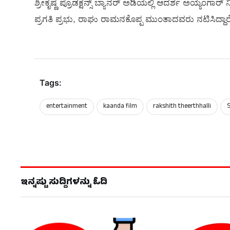
ಶ್ರೀಕೃಷ್ಣ ಪ್ರೊಡಕ್ಷನ್ಸ್ ಬ್ಯಾನರ್ ಅಡಿಯಲ್ಲಿ ಆದರ್ಶ ಅಯ್ಯಂಗಾ
ಪ್ರಗತಿ ಪ್ರಭು, ರಾಘು ರಾಮನಕೊಪ್ಪ ಮುಂತಾದವರು ನಟಿಸಿದ್ದಾರೆ
Tags:
entertainment
kaanda film
rakshith theerthhalli
ಇನ್ನಷ್ಟು ಸುದ್ದಿಗಳನ್ನು ಓದಿ