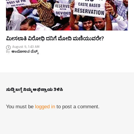
ಮೀಸಲಾತಿ ವಿರೋಧಿ ದನಿಗೆ ಮೋದಿ ಮಣಿಯುವರೇ?
August 9, 1:43 AM
By
ಆಂದೋಲನ ಡೆಸ್ಕ್
ಸುದ್ದಿ ಬಗ್ಗೆ ನಿಮ್ಮ ಅಭಿಪ್ರಾಯ ತಿಳಿಸಿ
You must be
logged in
to post a comment.