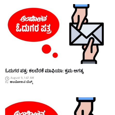
ಓದುಗರ ಪತ್ರ: ಕಲಬೆರಕೆ ಮಾಫಿಯಾ: ಕ್ರಮ ಅಗತ್ಯ
August 9, 1:47 AM
By
ಆಂದೋಲನ ಡೆಸ್ಕ್