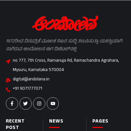
1972ರಿಂದ ದಿನಪತ್ರಿಕೆ ಮೂಲಕ ನಿಖರ ಸುದ್ದಿ ತಲುಪಿಸುತ್ತಾ ಯಶಸ್ವಿಯಾಗಿ
ಸಾಗಿರುವ ಆಂದೋಲನ ಈಗ ಡಿಜಿಟಲ್‌ನಲ್ಲಿ
no 777, 7th Cross, Ramanuja Rd, Ramachandra Agrahara,
Mysuru, Karnataka 570004
digital@andolana.in
+91 9071777071
RECENT
NEWS
PAGES
POST