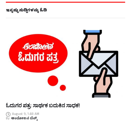
ಇನ್ನಷ್ಟು ಸುದ್ದಿಗಳನ್ನು ಓದಿ
ಓದುಗರ ಪತ್ರ: ಸಾರ್ಥಕ ಬದುಕಿನ ಸಾಧಕ!
August 9, 1:48 AM
By
ಆಂದೋಲನ ಡೆಸ್ಕ್