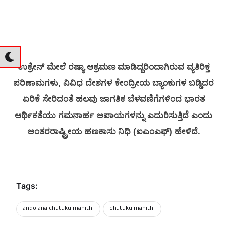
ಉಕ್ರೇನ್ ಮೇಲೆ ರಷ್ಯಾ ಆಕ್ರಮಣ ಮಾಡಿದ್ದರಿಂದಾಗಿರುವ ವ್ಯತಿರಿಕ್ತ
ಪರಿಣಾಮಗಳು, ವಿವಿಧ ದೇಶಗಳ ಕೇಂದ್ರೀಯ ಬ್ಯಾಂಕುಗಳ ಬಡ್ಡಿದರ
ಏರಿಕೆ ಸೇರಿದಂತೆ ಹಲವು ಜಾಗತಿಕ ಬೆಳವಣಿಗೆಗಳಿಂದ ಭಾರತ
ಆರ್ಥಿಕತೆಯು ಗಮನಾರ್ಹ ಅಪಾಯಗಳನ್ನು ಎದುರಿಸುತ್ತಿದೆ ಎಂದು
ಅಂತರರಾಷ್ಟ್ರೀಯ ಹಣಕಾಸು ನಿಧಿ (ಐಎಂಎಫ್) ಹೇಳಿದೆ.
Tags:
andolana chutuku mahithi
chutuku mahithi