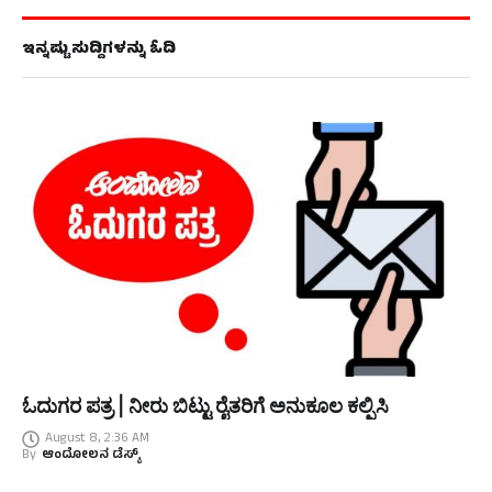
ಇನ್ನಷ್ಟು ಸುದ್ದಿಗಳನ್ನು ಓದಿ
ಓದುಗರ ಪತ್ರ | ನೀರು ಬಿಟ್ಟು ರೈತರಿಗೆ ಅನುಕೂಲ ಕಲ್ಪಿಸಿ
August 8, 2:36 AM
By
ಆಂದೋಲನ ಡೆಸ್ಕ್