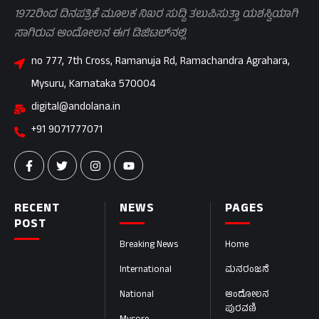
1972ರಿಂದ ದಿನಪತ್ರಿಕೆ ಮೂಲಕ ನಿಖರ ಸುದ್ದಿ ತಲುಪಿಸುತ್ತಾ ಯಶಸ್ವಿಯಾಗಿ
ಸಾಗಿರುವ ಆಂದೋಲನ ಈಗ ಡಿಜಿಟಲ್‌ನಲ್ಲಿ
no 777, 7th Cross, Ramanuja Rd, Ramachandra Agrahara,
Mysuru, Karnataka 570004
digital@andolana.in
+91 9071777071
RECENT
NEWS
PAGES
POST
Breaking News
Home
International
ಮನರಂಜನೆ
National
ಆಂದೋಲನ
ಪುರವಣಿ