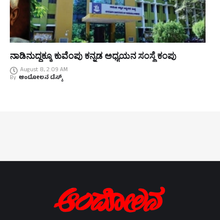
ನಾಡಿನುದ್ದಕ್ಕೂ ಕುವೆಂಪು ಕನ್ನಡ ಅಧ್ಯಯನ ಸಂಸ್ಥೆ ಕಂಪು
August 8, 2:09 AM
By
ಆಂದೋಲನ ಡೆಸ್ಕ್