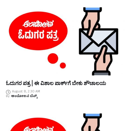
ಓದುಗರ ಪತ್ರ | ಈ ವಿಶಾಲ ಪಾರ್ಕ್‌ಗೆ ಬೇಕು ಶೌಚಾಲಯ
August 8, 2:30 AM
By
ಆಂದೋಲನ ಡೆಸ್ಕ್