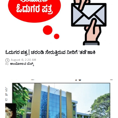
ಓದುಗರ ಪತ್ರ | ಚರಂಡಿ ಸೇರುತ್ತಿರುವ ನೀರಿಗೆ ‘ತಡೆ’ಹಾಕಿ
August 8, 2:20 AM
By
ಆಂದೋಲನ ಡೆಸ್ಕ್