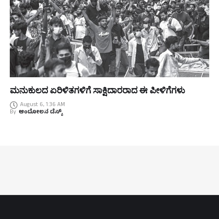
ಮನುಕುಲದ ಏರಿಳಿತಗಳಿಗೆ ಸಾಕ್ಷಿದಾರರಾದ ಈ ಪೀಳಿಗೆಗಳು
August 6, 1:36 AM
By
ಆಂದೋಲನ ಡೆಸ್ಕ್