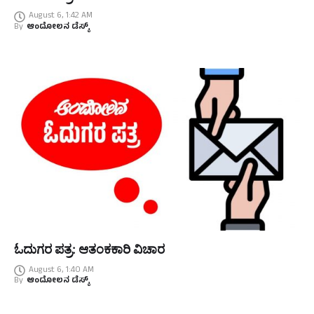
August 6, 1:42 AM
By
ಆಂದೋಲನ ಡೆಸ್ಕ್
ಓದುಗರ ಪತ್ರ: ಆತಂಕಕಾರಿ ವಿಚಾರ
August 6, 1:40 AM
By
ಆಂದೋಲನ ಡೆಸ್ಕ್