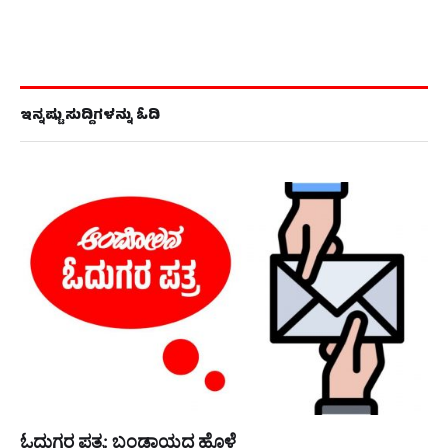
ಇನ್ನಷ್ಟು ಸುದ್ದಿಗಳನ್ನು ಓದಿ
ಓದುಗರ ಪತ್ರ: ಬಂಡಾಯದ ಹೊಳೆ