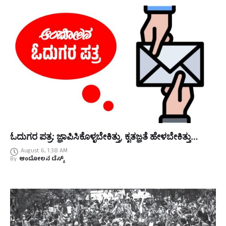
ಓದುಗರ ಪತ್ರ: ಜ್ಞಾಪಿಸಿಕೊಳ್ಳಬೇಕಿತ್ತು, ಕೃತಜ್ಞತೆ ಹೇಳಬೇಕಿತ್ತು…
August 6, 1:38 AM
By
ಆಂದೋಲನ ಡೆಸ್ಕ್