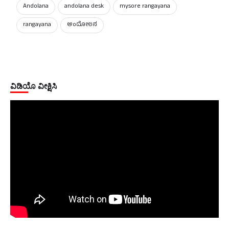
Andolana
andolana desk
mysore rangayana
rangayana
ಆಂದೋಲನ
ವಿಡಿಯೊ ವೀಕ್ಷಿಸಿ