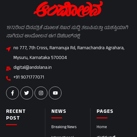
1972ರಿಂದ ದಿನಪತ್ರಿಕೆ ಮೂಲಕ ನಿಖರ ಸುದ್ದಿ ತಲುಪಿಸುತ್ತಾ ಯಶಸ್ವಿಯಾಗಿ
ಸಾಗಿರುವ ಆಂದೋಲನ ಈಗ ಡಿಜಿಟಲ್‌ನಲ್ಲಿ
no 777, 7th Cross, Ramanuja Rd, Ramachandra Agrahara,
Mysuru, Karnataka 570004
digital@andolana.in
+91 9071777071
RECENT
NEWS
PAGES
POST
Breaking News
Home