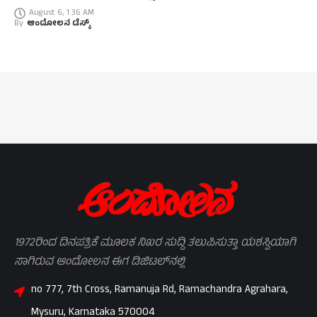
August 6, 1:36 AM
By
ಆಂದೋಲನ ಡೆಸ್ಕ್
1972ರಿಂದ ದಿನಪತ್ರಿಕೆ ಮೂಲಕ ನಿಖರ ಸುದ್ದಿ ತಲುಪಿಸುತ್ತಾ ಯಶಸ್ವಿಯಾಗಿ
ಸಾಗಿರುವ ಆಂದೋಲನ ಈಗ ಡಿಜಿಟಲ್‌ನಲ್ಲಿ
no 777, 7th Cross, Ramanuja Rd, Ramachandra Agrahara,
Mysuru, Karnataka 570004