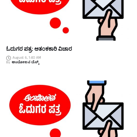
ಓದುಗರ ಪತ್ರ: ಆತಂಕಕಾರಿ ವಿಚಾರ
August 6, 1:40 AM
By
ಆಂದೋಲನ ಡೆಸ್ಕ್