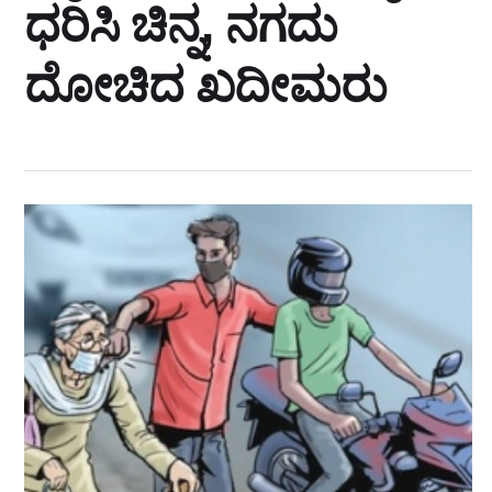
ಧರಿಸಿ ಚಿನ್ನ, ನಗದು
ದೋಚಿದ ಖದೀಮರು