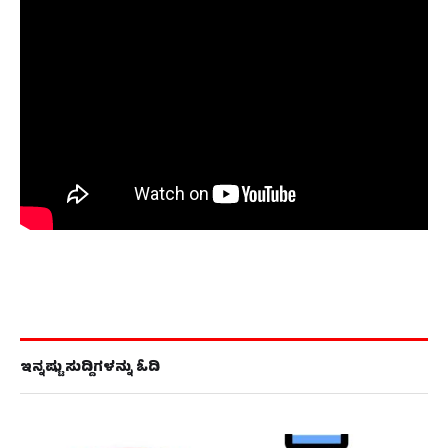
ಇನ್ನಷ್ಟು ಸುದ್ದಿಗಳನ್ನು ಓದಿ