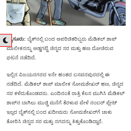
ಮೈಸೂರು:
ಬೈಕ್‌ನಲ್ಲಿ ಬಂದ ಅಪರಿಚಿತರಿಬ್ಬರು ಮೆಡಿಕಲ್ ಶಾಪ್
ಮಾಲೀಕನನ್ನು ಅಡ್ಡಗಟ್ಟಿ ಚಿನ್ನದ ಸರ ಮತ್ತು ಹಣ ದೋಚಿರುವ
ಘಟನೆ ನಡೆದಿದೆ.
ಇಲ್ಲಿನ ವಿಜಯನಗರದ ೪ನೇ ಹಂತದ ಬಸವನಪುರದಲ್ಲಿ ಈ
ನಡೆದಿದೆ. ಮೆಡಿಕಲ್ ಶಾಪ್ ಮಾಲೀಕ ಸೋಮಶೇಖರ್ ಹಣ, ಚಿನ್ನದ
ಸರ ಕಳೆದುಕೊಂಡವರು. ಎಂದಿನಂತೆ ರಾತ್ರಿ ಕೆಲಸ ಮುಗಿಸಿ ಮೆಡಿಕಲ್
ಶಾಪ್‌ನ ಬಾಗಿಲು ಮುಚ್ಚಿ ಮನೆಗೆ ತೆರಳುವ ವೇಳೆ ನಂಬರ್ ಪ್ಲೇಟ್
ಇಲ್ಲದ ಬೈಕ್‌ನಲ್ಲಿ ಬಂದ ಖದೀಮರು ಸೋಮಶೇಖರ್‌ಗೆ ಚಾಕು
ತೋರಿಸಿ ಚಿನ್ನದ ಸರ ಮತ್ತು ನಗದನ್ನು ಕಿತ್ತುಕೊಂಡಿದ್ದಾರೆ.