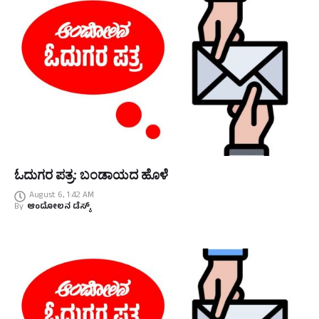
ಓದುಗರ ಪತ್ರ: ಬಂಡಾಯದ ಹೊಳೆ
August 6, 1:42 AM
By
ಆಂದೋಲನ ಡೆಸ್ಕ್