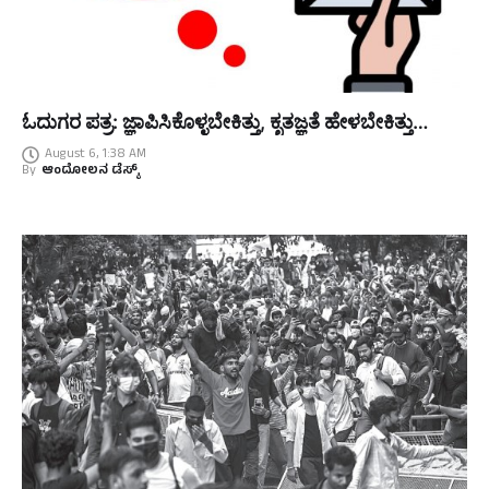
ಓದುಗರ ಪತ್ರ: ಜ್ಞಾಪಿಸಿಕೊಳ್ಳಬೇಕಿತ್ತು, ಕೃತಜ್ಞತೆ ಹೇಳಬೇಕಿತ್ತು…
August 6, 1:38 AM
By
ಆಂದೋಲನ ಡೆಸ್ಕ್