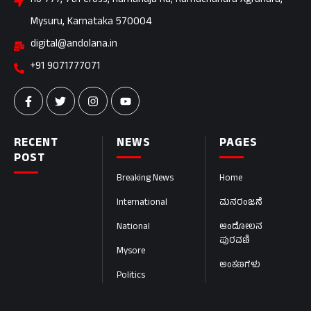
no 777, 7th Cross, Ramanuja Rd, Ramachandra Agrahara,
Mysuru, Karnataka 570004
digital@andolana.in
+91 9071777071
RECENT
NEWS
PAGES
POST
Breaking News
Home
International
ಮನರಂಜನೆ
National
ಆಂದೋಲನ
ಪುರವಣಿ
Mysore
ಅಂಕಣಗಳು
Politics