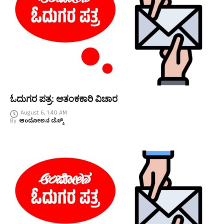
ಓದುಗರ ಪತ್ರ: ಆತಂಕಕಾರಿ ವಿಚಾರ
August 6, 1:40 AM
By
ಆಂದೋಲನ ಡೆಸ್ಕ್