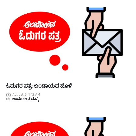
ಓದುಗರ ಪತ್ರ: ಬಂಡಾಯದ ಹೊಳೆ
August 6, 1:42 AM
By
ಆಂದೋಲನ ಡೆಸ್ಕ್