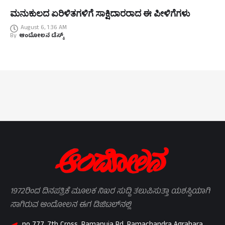
ಮನುಕುಲದ ಏರಿಳಿತಗಳಿಗೆ ಸಾಕ್ಷಿದಾರರಾದ ಈ ಪೀಳಿಗೆಗಳು
August 6, 1:36 AM
By
ಆಂದೋಲನ ಡೆಸ್ಕ್
1972ರಿಂದ ದಿನಪತ್ರಿಕೆ ಮೂಲಕ ನಿಖರ ಸುದ್ದಿ ತಲುಪಿಸುತ್ತಾ ಯಶಸ್ವಿಯಾಗಿ
ಸಾಗಿರುವ ಆಂದೋಲನ ಈಗ ಡಿಜಿಟಲ್‌ನಲ್ಲಿ