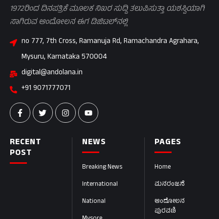
1972ರಿಂದ ದಿನಪತ್ರಿಕೆ ಮೂಲಕ ನಿಖರ ಸುದ್ದಿ ತಲುಪಿಸುತ್ತಾ ಯಶಸ್ವಿಯಾಗಿ
ಸಾಗಿರುವ ಆಂದೋಲನ ಈಗ ಡಿಜಿಟಲ್‌ನಲ್ಲಿ
no 777, 7th Cross, Ramanuja Rd, Ramachandra Agrahara,
Mysuru, Karnataka 570004
digital@andolana.in
+91 9071777071
RECENT
NEWS
PAGES
POST
Breaking News
Home
International
ಮನರಂಜನೆ
National
ಆಂದೋಲನ
ಪುರವಣಿ