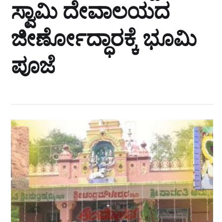
ಸ್ವಾಮಿ ದೇವಾಲಯದ
ಜೀರ್ಣೋದ್ಧಾರಕ್ಕೆ ಭೂಮಿ
ಪೂಜೆ