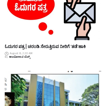
ಓದುಗರ ಪತ್ರ | ಚರಂಡಿ ಸೇರುತ್ತಿರುವ ನೀರಿಗೆ ‘ತಡೆ’ಹಾಕಿ
August 8, 2:20 AM
By
ಆಂದೋಲನ ಡೆಸ್ಕ್