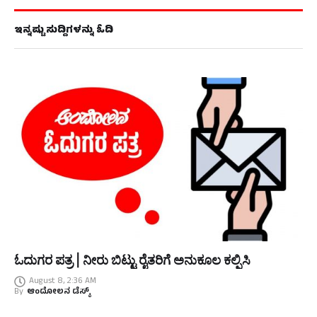
ಇನ್ನಷ್ಟು ಸುದ್ದಿಗಳನ್ನು ಓದಿ
ಓದುಗರ ಪತ್ರ | ನೀರು ಬಿಟ್ಟು ರೈತರಿಗೆ ಅನುಕೂಲ ಕಲ್ಪಿಸಿ
August 8, 2:36 AM
By
ಆಂದೋಲನ ಡೆಸ್ಕ್