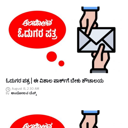
ಓದುಗರ ಪತ್ರ | ಈ ವಿಶಾಲ ಪಾರ್ಕ್‌ಗೆ ಬೇಕು ಶೌಚಾಲಯ
August 8, 2:30 AM
By
ಆಂದೋಲನ ಡೆಸ್ಕ್