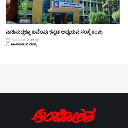
ನಾಡಿನುದ್ದಕ್ಕೂ ಕುವೆಂಪು ಕನ್ನಡ ಅಧ್ಯಯನ ಸಂಸ್ಥೆ ಕಂಪು
August 8, 2:09 AM
By
ಆಂದೋಲನ ಡೆಸ್ಕ್