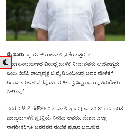
ಮೈಸೂರು:
ಪ್ರಯಾಗ್‌ ರಾಜ್‌ನಲ್ಲಿ ನಡೆಯುತ್ತಿರುವ
ಮಹಾಕುಂಭಮೇಳದ ವಿರುದ್ಧ ಹೇಳಿಕೆ ನೀಡುವವರು ಅಯೋಗ್ಯರು
ಎಂಬ ಬಿಜೆಪಿ ರಾಜ್ಯಾಧ್ಯಕ್ಷ ಬಿ.ವೈ.ವಿಜಯೇಂದ್ರ ಅವರ ಹೇಳಿಕೆಗೆ
ವಿಧಾನ ಪರಿಷತ್‌ ಸದಸ್ಯ ಡಾ.ಯತೀಂದ್ರ ಸಿದ್ದರಾಮಯ್ಯ ತಿರುಗೇಟು
ನೀಡಿದ್ದಾರೆ.
ನಗರದ ಟಿ.ಕೆ.ಲೇಔಟ್‌ ನಿವಾಸದಲ್ಲಿ ಇಂದು(ಜನವರಿ.31) ಈ ಕುರಿತು
ಮಾಧ್ಯಮಗಳಿಗೆ ಪ್ರತಿಕ್ರಿಯೆ ನೀಡಿದ ಅವರು, ದೇಶದ ಎಲ್ಲಾ
ನಾಗರೀಕರಿಗೂ ಅವರವರ ನಂಬಿಕೆ ಪ್ರಕಾರ ಬದುಕುವ