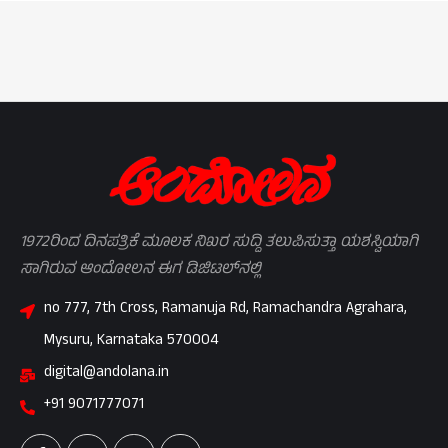
1972ರಿಂದ ದಿನಪತ್ರಿಕೆ ಮೂಲಕ ನಿಖರ ಸುದ್ದಿ ತಲುಪಿಸುತ್ತಾ ಯಶಸ್ವಿಯಾಗಿ
ಸಾಗಿರುವ ಆಂದೋಲನ ಈಗ ಡಿಜಿಟಲ್‌ನಲ್ಲಿ
no 777, 7th Cross, Ramanuja Rd, Ramachandra Agrahara,
Mysuru, Karnataka 570004
digital@andolana.in
+91 9071777071