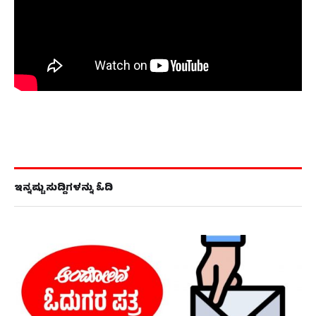
ಇನ್ನಷ್ಟು ಸುದ್ದಿಗಳನ್ನು ಓದಿ