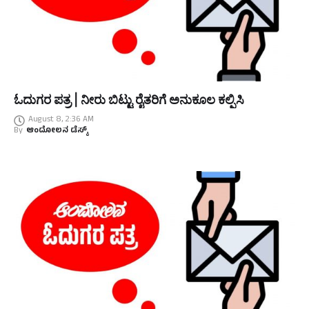
ಓದುಗರ ಪತ್ರ | ನೀರು ಬಿಟ್ಟು ರೈತರಿಗೆ ಅನುಕೂಲ ಕಲ್ಪಿಸಿ
August 8, 2:36 AM
By
ಆಂದೋಲನ ಡೆಸ್ಕ್