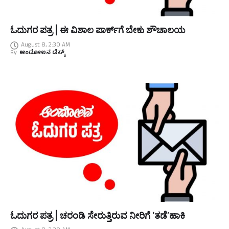
ಓದುಗರ ಪತ್ರ | ಈ ವಿಶಾಲ ಪಾರ್ಕ್‌ಗೆ ಬೇಕು ಶೌಚಾಲಯ
August 8, 2:30 AM
By
ಆಂದೋಲನ ಡೆಸ್ಕ್
ಓದುಗರ ಪತ್ರ | ಚರಂಡಿ ಸೇರುತ್ತಿರುವ ನೀರಿಗೆ ‘ತಡೆ’ಹಾಕಿ