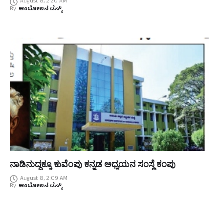
August 8, 2:20 AM
By
ಆಂದೋಲನ ಡೆಸ್ಕ್
ನಾಡಿನುದ್ದಕ್ಕೂ ಕುವೆಂಪು ಕನ್ನಡ ಅಧ್ಯಯನ ಸಂಸ್ಥೆ ಕಂಪು
August 8, 2:09 AM
By
ಆಂದೋಲನ ಡೆಸ್ಕ್