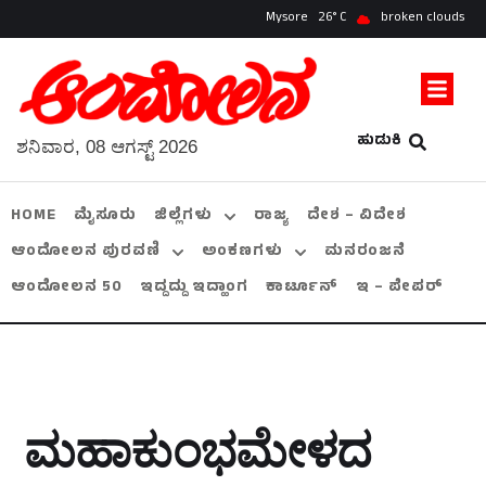
Mysore
26
broken clouds
ಹುಡುಕಿ
ಶನಿವಾರ, 08 ಆಗಸ್ಟ್ 2026
HOME
ಮೈಸೂರು
ಜಿಲ್ಲೆಗಳು
ರಾಜ್ಯ
ದೇಶ – ವಿದೇಶ
ಆಂದೋಲನ ಪುರವಣಿ
ಅಂಕಣಗಳು
ಮನರಂಜನೆ
ಆಂದೋಲನ 50
ಇದ್ದದ್ದು ಇದ್ಹಾಂಗ
ಕಾರ್ಟೂನ್
ಇ – ಪೇಪರ್
ಮಹಾಕುಂಭಮೇಳದ