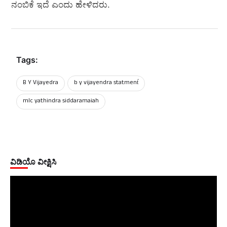
ನಂಬಿಕೆ ಇದೆ ಎಂದು ಹೇಳಿದರು.
Tags:
B Y Vijayedra
b y vijayendra statment́
mlc yathindra siddaramaiah
ವಿಡಿಯೊ ವೀಕ್ಷಿಸಿ