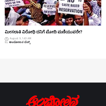
ಮೀಸಲಾತಿ ವಿರೋಧಿ ದನಿಗೆ ಮೋದಿ ಮಣಿಯುವರೇ?
August 9, 1:43 AM
By
ಆಂದೋಲನ ಡೆಸ್ಕ್