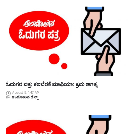
ಓದುಗರ ಪತ್ರ: ಕಲಬೆರಕೆ ಮಾಫಿಯಾ: ಕ್ರಮ ಅಗತ್ಯ
August 9, 1:47 AM
By
ಆಂದೋಲನ ಡೆಸ್ಕ್