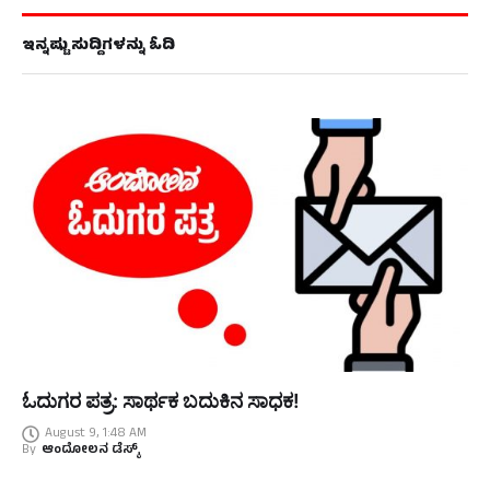
ಇನ್ನಷ್ಟು ಸುದ್ದಿಗಳನ್ನು ಓದಿ
ಓದುಗರ ಪತ್ರ: ಸಾರ್ಥಕ ಬದುಕಿನ ಸಾಧಕ!
August 9, 1:48 AM
By
ಆಂದೋಲನ ಡೆಸ್ಕ್