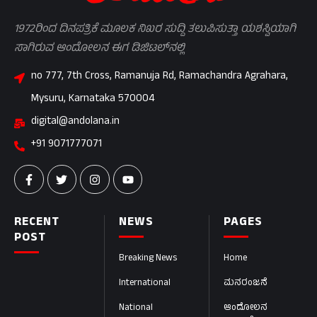
1972ರಿಂದ ದಿನಪತ್ರಿಕೆ ಮೂಲಕ ನಿಖರ ಸುದ್ದಿ ತಲುಪಿಸುತ್ತಾ ಯಶಸ್ವಿಯಾಗಿ
ಸಾಗಿರುವ ಆಂದೋಲನ ಈಗ ಡಿಜಿಟಲ್‌ನಲ್ಲಿ
no 777, 7th Cross, Ramanuja Rd, Ramachandra Agrahara,
Mysuru, Karnataka 570004
digital@andolana.in
+91 9071777071
RECENT
NEWS
PAGES
POST
Breaking News
Home
International
ಮನರಂಜನೆ
National
ಆಂದೋಲನ