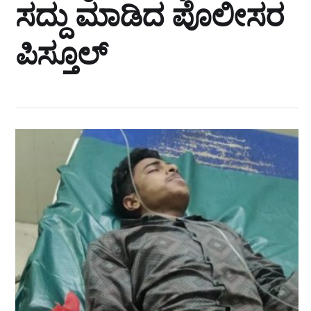
ಸದ್ದು ಮಾಡಿದ ಪೊಲೀಸರ
ಪಿಸ್ತೂಲ್