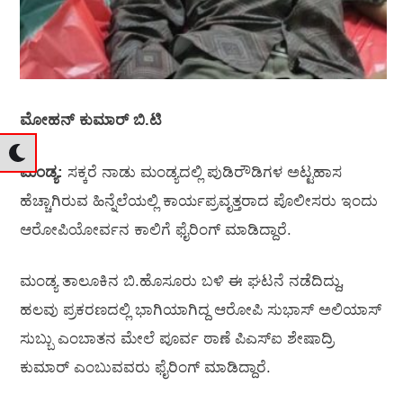
ಮೋಹನ್‌ ಕುಮಾರ್‌ ಬಿ.ಟಿ
ಮಂಡ್ಯ:
ಸಕ್ಕರೆ ನಾಡು ಮಂಡ್ಯದಲ್ಲಿ ಪುಡಿರೌಡಿಗಳ ಅಟ್ಟಹಾಸ
ಹೆಚ್ಚಾಗಿರುವ ಹಿನ್ನೆಲೆಯಲ್ಲಿ ಕಾರ್ಯಪ್ರವೃತ್ತರಾದ ಪೊಲೀಸರು ಇಂದು
ಆರೋಪಿಯೋರ್ವನ ಕಾಲಿಗೆ ಫೈರಿಂಗ್‌ ಮಾಡಿದ್ದಾರೆ.
ಮಂಡ್ಯ ತಾಲೂಕಿನ ಬಿ.ಹೊಸೂರು ಬಳಿ ಈ ಘಟನೆ ನಡೆದಿದ್ದು,
ಹಲವು ಪ್ರಕರಣದಲ್ಲಿ ‌ಭಾಗಿಯಾಗಿದ್ದ ಆರೋಪಿ ಸುಭಾಸ್ ಅಲಿಯಾಸ್
ಸುಬ್ಬು ಎಂಬಾತನ‌ ಮೇಲೆ ಪೂರ್ವ ಠಾಣೆ ಪಿಎಸ್ಐ ಶೇಷಾದ್ರಿ
ಕುಮಾರ್ ಎಂಬುವವರು ಫೈರಿಂಗ್ ಮಾಡಿದ್ದಾರೆ.