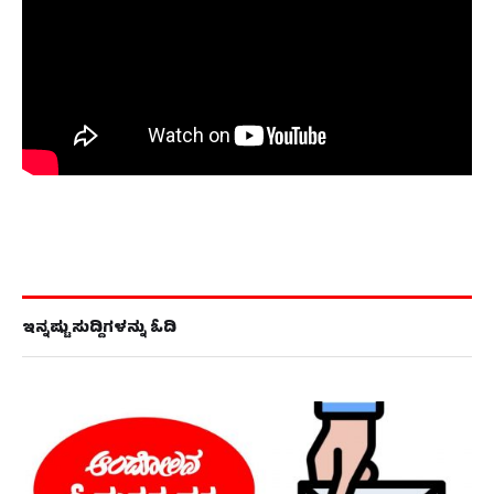
ಇನ್ನಷ್ಟು ಸುದ್ದಿಗಳನ್ನು ಓದಿ