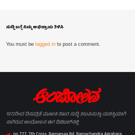
ಸುದ್ದಿ ಬಗ್ಗೆ ನಿಮ್ಮ ಅಭಿಪ್ರಾಯ ತಿಳಿಸಿ
You must be
logged in
to post a comment.
1972ರಿಂದ ದಿನಪತ್ರಿಕೆ ಮೂಲಕ ನಿಖರ ಸುದ್ದಿ ತಲುಪಿಸುತ್ತಾ ಯಶಸ್ವಿಯಾಗಿ
ಸಾಗಿರುವ ಆಂದೋಲನ ಈಗ ಡಿಜಿಟಲ್‌ನಲ್ಲಿ
no 777, 7th Cross, Ramanuja Rd, Ramachandra Agrahara,