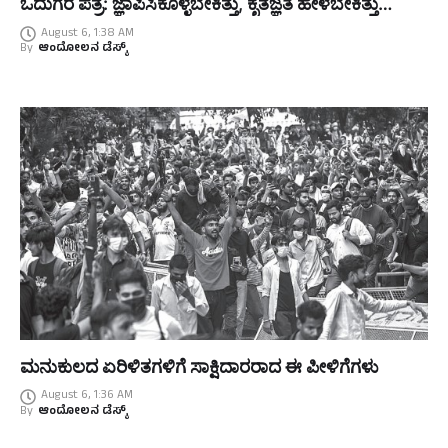
ಓದುಗರ ಪತ್ರ: ಜ್ಞಾಪಿಸಿಕೊಳ್ಳಬೇಕಿತ್ತು, ಕೃತಜ್ಞತೆ ಹೇಳಬೇಕಿತ್ತು…
August 6, 1:38 AM
By
ಆಂದೋಲನ ಡೆಸ್ಕ್
ಮನುಕುಲದ ಏರಿಳಿತಗಳಿಗೆ ಸಾಕ್ಷಿದಾರರಾದ ಈ ಪೀಳಿಗೆಗಳು
August 6, 1:36 AM
By
ಆಂದೋಲನ ಡೆಸ್ಕ್