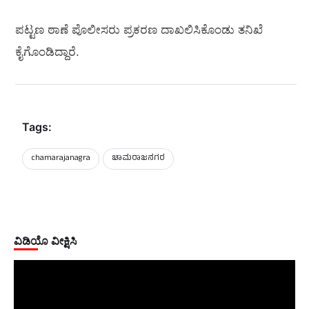
ಪಟ್ಟಣ ಠಾಣೆ ಪೊಲೀಸರು ಪ್ರಕರಣ ದಾಖಲಿಸಿಕೊಂಡು ತನಿಖೆ
ಕೈಗೊಂಡಿದ್ದಾರೆ.
Tags:
chamarajanagra
ಚಾಮರಾಜನಗರ
ವಿಡಿಯೊ ವೀಕ್ಷಿಸಿ