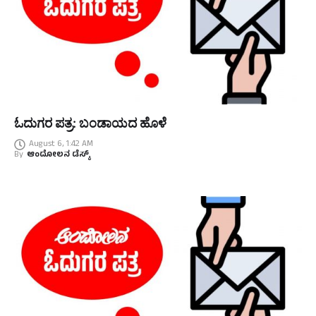
ಓದುಗರ ಪತ್ರ: ಬಂಡಾಯದ ಹೊಳೆ
August 6, 1:42 AM
By
ಆಂದೋಲನ ಡೆಸ್ಕ್