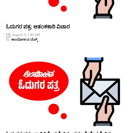
ಓದುಗರ ಪತ್ರ: ಆತಂಕಕಾರಿ ವಿಚಾರ
August 6, 1:40 AM
By
ಆಂದೋಲನ ಡೆಸ್ಕ್