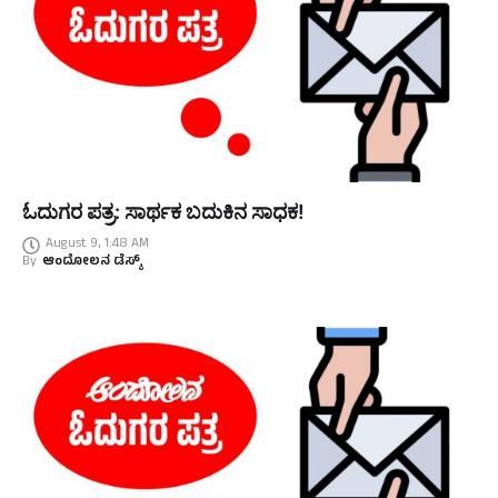
ಓದುಗರ ಪತ್ರ: ಸಾರ್ಥಕ ಬದುಕಿನ ಸಾಧಕ!
August 9, 1:48 AM
By
ಆಂದೋಲನ ಡೆಸ್ಕ್