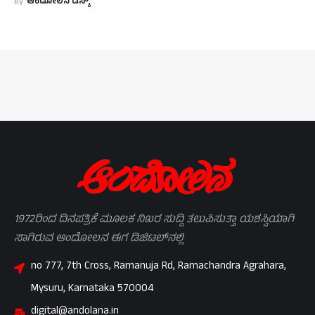
By
ಆಂದೋಲನ ಡೆಸ್ಕ್
1972ರಿಂದ ದಿನಪತ್ರಿಕೆ ಮೂಲಕ ನಿಖರ ಸುದ್ದಿ ತಲುಪಿಸುತ್ತಾ ಯಶಸ್ವಿಯಾಗಿ
ಸಾಗಿರುವ ಆಂದೋಲನ ಈಗ ಡಿಜಿಟಲ್‌ನಲ್ಲಿ
no 777, 7th Cross, Ramanuja Rd, Ramachandra Agrahara,
Mysuru, Karnataka 570004
digital@andolana.in