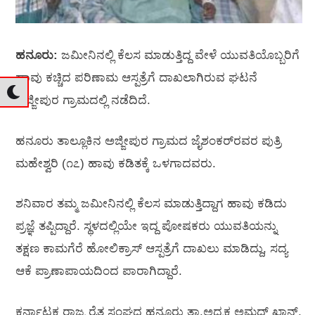
ಹನೂರು:
ಜಮೀನಿನಲ್ಲಿ ಕೆಲಸ ಮಾಡುತ್ತಿದ್ದ ವೇಳೆ ಯುವತಿಯೊಬ್ಬರಿಗೆ
ಹಾವು ಕಚ್ಚಿದ ಪರಿಣಾಮ ಆಸ್ಪತ್ರೆಗೆ ದಾಖಲಾಗಿರುವ ಘಟನೆ
ಅಜ್ಜೀಪುರ ಗ್ರಾಮದಲ್ಲಿ ನಡೆದಿದೆ.
ಹನೂರು ತಾಲ್ಲೂಕಿನ ಅಜ್ಜೀಪುರ ಗ್ರಾಮದ ಜೈಶಂಕರ್‌ರವರ ಪುತ್ರಿ
ಮಹೇಶ್ವರಿ (೧೭) ಹಾವು ಕಡಿತಕ್ಕೆ ಒಳಗಾದವರು.
ಶನಿವಾರ ತಮ್ಮ ಜಮೀನಿನಲ್ಲಿ ಕೆಲಸ ಮಾಡುತ್ತಿದ್ದಾಗ ಹಾವು ಕಡಿದು
ಪ್ರಜ್ಞೆ ತಪ್ಪಿದ್ದಾರೆ. ಸ್ಥಳದಲ್ಲಿಯೇ ಇದ್ದ ಪೋಷಕರು ಯುವತಿಯನ್ನು
ತಕ್ಷಣ ಕಾಮಗೆರೆ ಹೋಲಿಕ್ರಾಸ್ ಆಸ್ಪತ್ರೆಗೆ ದಾಖಲು ಮಾಡಿದ್ದು, ಸದ್ಯ
ಆಕೆ ಪ್ರಾಣಾಪಾಯದಿಂದ ಪಾರಾಗಿದ್ದಾರೆ.
ಕರ್ನಾಟಕ ರಾಜ್ಯ ರೈತ ಸಂಘದ ಹನೂರು ತಾ.ಅಧ್ಯಕ್ಷ ಅಮ್ಜದ್ ಖಾನ್,