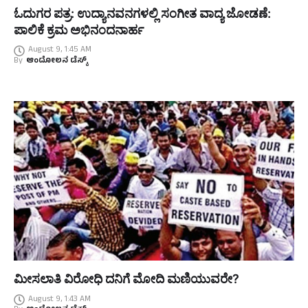
ಓದುಗರ ಪತ್ರ: ಉದ್ಯಾನವನಗಳಲ್ಲಿ ಸಂಗೀತ ವಾದ್ಯ ಜೋಡಣೆ:
ಪಾಲಿಕೆ ಕ್ರಮ ಅಭಿನಂದನಾರ್ಹ
August 9, 1:45 AM
By
ಆಂದೋಲನ ಡೆಸ್ಕ್
ಮೀಸಲಾತಿ ವಿರೋಧಿ ದನಿಗೆ ಮೋದಿ ಮಣಿಯುವರೇ?
August 9, 1:43 AM