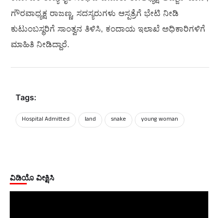
ಗೌರವಾಧ್ಯಕ್ಷ ರಾಜಣ್ಣ, ಸದಸ್ಯರುಗಳು ಆಸ್ಪತ್ರೆಗೆ ಭೇಟಿ ನೀಡಿ
ಕುಟುಂಬಸ್ಥರಿಗೆ ಸಾಂತ್ವನ ತಿಳಿಸಿ, ಕಂದಾಯ ಇಲಾಖೆ ಅಧಿಕಾರಿಗಳಿಗೆ
ಮಾಹಿತಿ ನೀಡಿದ್ದಾರೆ.
Tags:
Hospital Admitted
land
snake
young woman
ವಿಡಿಯೊ ವೀಕ್ಷಿಸಿ