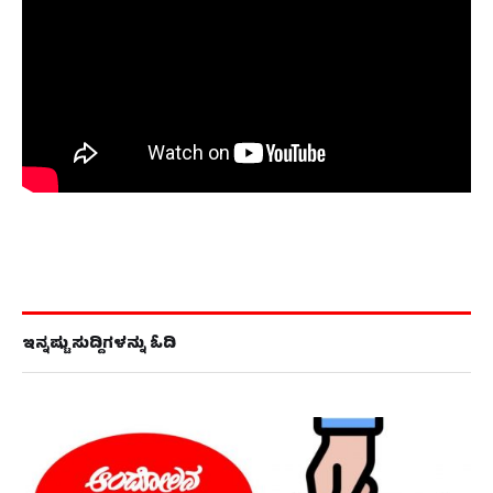
ಇನ್ನಷ್ಟು ಸುದ್ದಿಗಳನ್ನು ಓದಿ