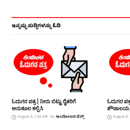
ಇನ್ನಷ್ಟು ಸುದ್ದಿಗಳನ್ನು ಓದಿ
ಓದುಗರ ಪತ್ರ | ನೀರು ಬಿಟ್ಟು ರೈತರಿಗೆ
ಓದುಗರ ಪತ್ರ
ಅನುಕೂಲ ಕಲ್ಪಿಸಿ
ಶೌಚಾಲಯ
August 8, 2:36 AM
By
ಆಂದೋಲನ ಡೆಸ್ಕ್
August 8,