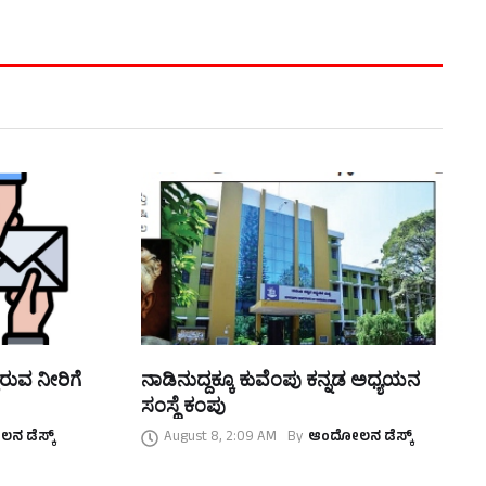
ಿರುವ ನೀರಿಗೆ
ನಾಡಿನುದ್ದಕ್ಕೂ ಕುವೆಂಪು ಕನ್ನಡ ಅಧ್ಯಯನ
ಸಂಸ್ಥೆ ಕಂಪು
 ಡೆಸ್ಕ್
August 8, 2:09 AM
By
ಆಂದೋಲನ ಡೆಸ್ಕ್