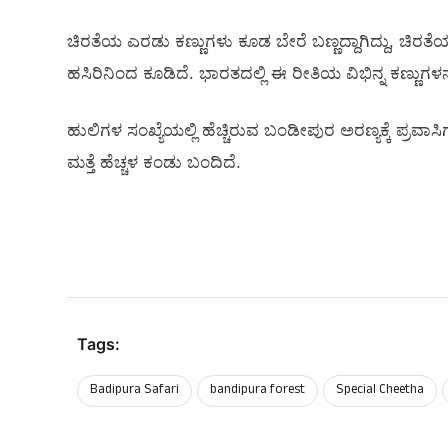
ಚಿರತೆಯ ಎರಡು ಕಣ್ಣುಗಳು ಕೂಡ ಬೇರೆ ಬಣ್ಣದ್ದಾಗಿದ್ದು, ಚಿರತೆ
ಹಸಿರಿನಿಂದ ಕೂಡಿದೆ. ಭಾರತದಲ್ಲಿ ಈ ರೀತಿಯ ವಿಭಿನ್ನ ಕಣ್ಣುಗಳ
ಹುಲಿಗಳ ಸಂಖ್ಯೆಯಲ್ಲಿ ಹೆಚ್ಚಿರುವ ಬಂಡೀಪುರ ಅರಣ್ಯಕ್ಕೆ ಪ್ರವಾ
ಮತ್ತೆ ಹೆಚ್ಚಳ ಕಂಡು ಬಂದಿದೆ.
Tags:
Badipura Safari
bandipura forest
Special Cheetha