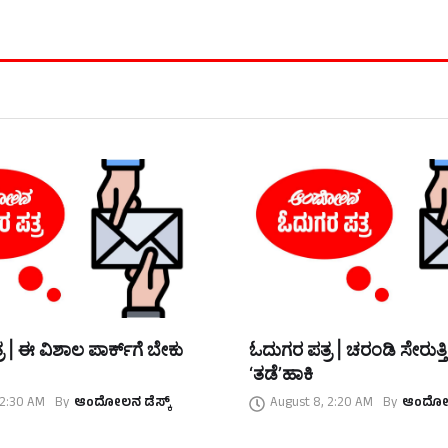
 | ಈ ವಿಶಾಲ ಪಾರ್ಕ್‌ಗೆ ಬೇಕು
ಓದುಗರ ಪತ್ರ | ಚರಂಡಿ ಸೇರುತ್ತ
‘ತಡೆ’ಹಾಕಿ
 2:30 AM
By
ಆಂದೋಲನ ಡೆಸ್ಕ್
August 8, 2:20 AM
By
ಆಂದೋಲನ