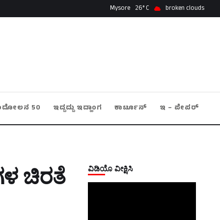
Mysore
26
broken clouds
ಂದೋಲನ 50
ಇದ್ದದ್ದು ಇದ್ಹಾಂಗ
ಕಾರ್ಟೂನ್
ಇ – ಪೇಪರ್
ವಿಡಿಯೊ ವೀಕ್ಷಿಸಿ
ಗಳ ಚಿರತೆ