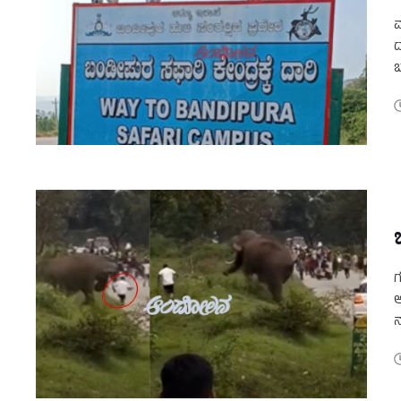
ಮ
ದ
ಬ
ಮ
ಗ
ಆ
ನ
ಇ