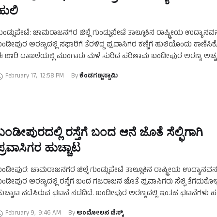
ಹುಲಿ
ುಂಡ್ಲುಪೇಟೆ: ಚಾಮರಾಜನಗರ ಜಿಲ್ಲೆ ಗುಂಡ್ಲುಪೇಟೆ ತಾಲ್ಲೂಕಿನ ರಾಷ್ಟ್ರೀಯ ಉದ್ಯಾನವ
ಂಡೀಪುರ ಅರಣ್ಯದಲ್ಲಿ ಸಫಾರಿಗೆ ತೆರಳಿದ್ದ ಪ್ರವಾಸಿಗರ ಕಣ್ಣಿಗೆ ಹುಲಿಯೊಂದು ಕಾಣಿಸಿಕ
 ಬಾರಿ ದಾಖಲೆಯಲ್ಲಿ ಮುಂಗಾರು ಮಳೆ ಸುರಿದ ಪರಿಣಾಮ ಬಂಡೀಪುರ ಅರಣ್ಯ ಅಚ್ಚ
ಸಿರಿನಿಂದ ಕೂಡಿದೆ. ಈ ಹಿನ್ನೆಲೆಯಲ್ಲಿ ಪ್ರಾಣಿಗಳಿಗೆ …
February 17
,
12:58 PM
By 
ಕೆಂಡಗಣ್ಣಸ್ವಾಮಿ
ಬಂಡೀಪುರದಲ್ಲಿ ರಸ್ತೆಗೆ ಬಂದ ಆನೆ ಜೊತೆ ಸೆಲ್ಫಿಗಾಗಿ
ಪ್ರವಾಸಿಗರ ಹುಚ್ಚಾಟ
ಂಡೀಪುರ: ಚಾಮರಾಜನಗರ ಜಿಲ್ಲೆ ಗುಂಡ್ಲುಪೇಟೆ ತಾಲ್ಲೂಕಿನ ರಾಷ್ಟ್ರೀಯ ಉದ್ಯಾನವ
ಂಡೀಪುರ ಅರಣ್ಯದಲ್ಲಿ ರಸ್ತೆಗೆ ಬಂದ ಗಜರಾಜನ ಜೊತೆ ಪ್ರವಾಸಿಗರು ಸೆಲ್ಫಿ ತೆಗೆದುಕೊಳ
ುಚ್ಚಾಟ ನಡೆಸಿರುವ ಘಟನೆ ನಡೆದಿದೆ. ಬಂಡೀಪುರ ಅರಣ್ಯದಲ್ಲಿ ಇಂತಹ ಘಟನೆಗಳು
ಡೆಯುತ್ತಿದ್ದು, ಪ್ರವಾಸಿಗರು ಕಾಡು ಪ್ರಾಣಿಗಳ …
February 9
,
9:46 AM
By 
ಆಂದೋಲನ ಡೆಸ್ಕ್