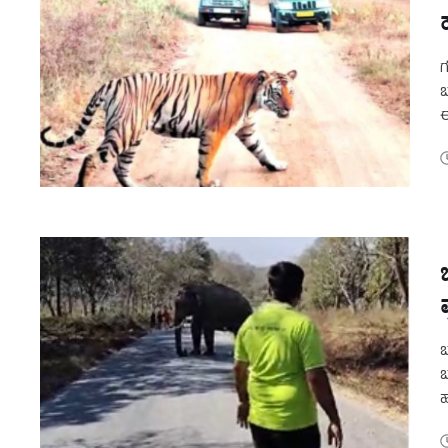
ಗ
ಬ
ಈ
ಹ
ಬ
ಬ
ಹ
ನ