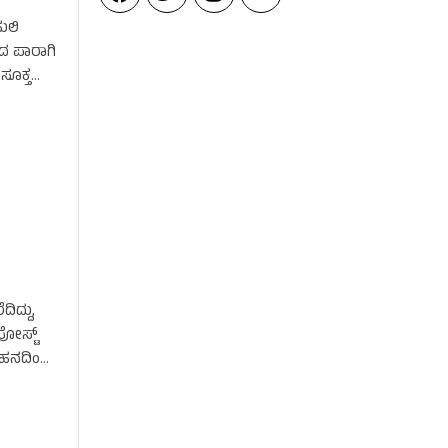
ುಲಿ
ದ ಪಾರಾಗಿ
ಸೂಕ್ತ
ಿದ್ದು,
ೋಸ್ಟ್‌
 ವಾಹನದಿಂದ