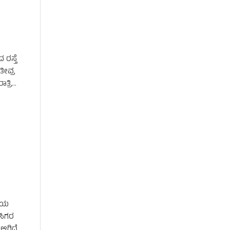
ರಸ್ತೆ
ತೀವ್ರ
ತ್ರಿ
ರೀಯ
ಾಸಿಗರ
ಆಗಿದೆ.