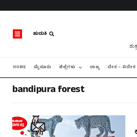
ಹುಡುಕಿ
ಶುಕ
HOME
ಮೈಸೂರು
ಜಿಲ್ಲೆಗಳು
ರಾಜ್ಯ
ದೇಶ – ವಿದೇಶ
bandipura forest