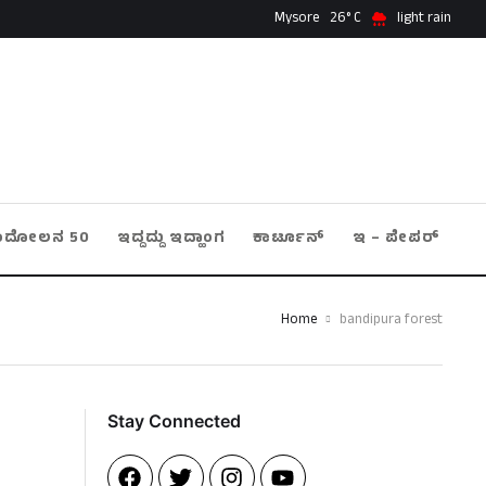
Mysore
26
light rain
ಂದೋಲನ 50
ಇದ್ದದ್ದು ಇದ್ಹಾಂಗ
ಕಾರ್ಟೂನ್
ಇ – ಪೇಪರ್
Home
bandipura forest
Stay Connected​