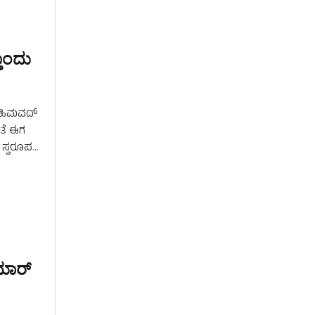
ತೊಂದು
ಳ ಹಿಮವದ್‌
ಂತೆ ಈಗ
 ಸ್ವರೂಪ
ಾರ್‌