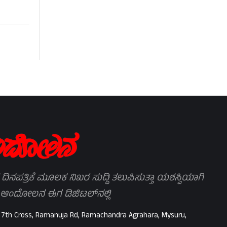
 ದಿನಪತ್ರಿಕೆ ಮೂಲಕ ನಿಖರ ಸುದ್ದಿ ತಲುಪಿಸುತ್ತಾ ಯಶಸ್ವಿಯಾಗಿ
 ಆಂದೋಲನ ಈಗ ಡಿಜಿಟಲ್‌ನಲ್ಲಿ
 7th Cross, Ramanuja Rd, Ramachandra Agrahara, Mysuru,