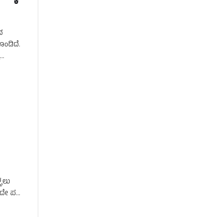
ನ
ೊಂಡಿದೆ.
ನ
್ಳಲು
 ಪದೇ ಪದೇ