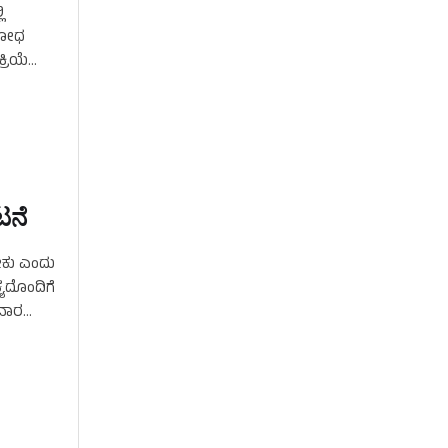
ಿ
ಿರೋಧ
್ರಿಯೆ
ಟನೆ
ೇಕು ಎಂದು
್ಯದೊಂದಿಗೆ
ುವಾರ