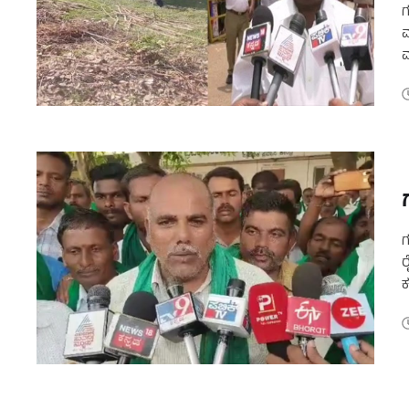
ಗ
ಮ
ವ
ನ
ಗ
ರ
ಕ
ಜ