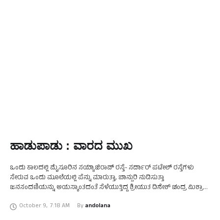
ಹಾಡುಪಾಡು : ವಾರದ ಮುಖ
ಒಂದು ಕಾಲದಲ್ಲಿ ಮೈಸೂರಿನ ಸಯ್ಯಾಜಿರಾವ್ ರಸ್ತೆ- ಸರ್ದಾರ್ ಪಟೇಲ್ ರಸ್ತೆಗಳು
ಸೇರುವ ಒಂದು ಮೂಲೆಯಲ್ಲಿ ಪೆನ್ನು ಮಾರುತ್ತಾ, ಬಾನ್ಸುರಿ ನುಡಿಸುತ್ತಾ
ಜನಸಂದಣಿಯನ್ನು ಅಯಸ್ಕಾಂತದಂತೆ ಸೆಳೆಯುತ್ತಿದ್ದ ಶ್ರೀಯುತ ದಿನೇಶ್ ಚಂದ್ರ ಮಿಶ್ರಾ
ಅವರಿಗೆ ಈಗ ೮೫ ವರ್ಷ! ಈಗ ಇವರ ಬಾನ್ಸುರಿಯ ಸದ್ದು …
October 9
,
7:18 AM
By 
andolana