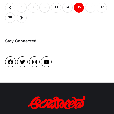
1
2
…
33
34
35
36
37
38
Stay Connected​