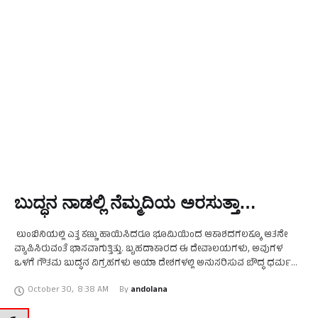
ಬುದ್ಧನ ನಾಡಲ್ಲಿ ನೆಮ್ಮದಿಯ ಅರಸುತ್ತಾ…
ಲುಂಬಿನಿಯಲ್ಲಿ ಎತ್ತ ಕಣ್ಣು ಹಾಯಿಸಿದರೂ ಭೂಮಿಯಿಂದ ಆಕಾಶದಗಲಕ್ಕೂ ಆತನೇ
ವ್ಯಾಪಿಸಿರುವಂತೆ ಭಾಸವಾಗುತ್ತಿತ್ತು. ಬೃಹದಾಕಾರದ ಈ ದೇವಾಲಯಗಳು, ಅವುಗಳ
ಒಳಗೆ ಗೌತಮ ಬುದ್ಧನ ವಿಗ್ರಹಗಳು ಆಯಾ ದೇಶಗಳಲ್ಲಿ ಅನುಸರಿಸುವ ಬೌದ್ಧ ಧರ್ಮದ
ರೀತಿಯನ್ನು ಪ್ರತಿನಿಧಿಸುತ್ತಿದ್ದವು. ಎಲ್ಲ ಬೌದ್ಧ ದೇವಾಲಯಗಳ ವಾಸ್ತುಶಿಲ್ಪ, ಒಳಗಿರುವ
October 30
,
8:38 AM
By 
andolana
ಮೂರ್ತಿ, …