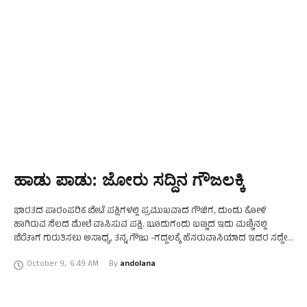
ಹಾಡು ಪಾಡು: ಜೋರು ಸದ್ದಿನ ಗೌಜಲಕ್ಕಿ
ಭಾರತದ ಪಾರಂಪರಿಕ ಬೇಟೆ ಪಕ್ಷಿಗಳಲ್ಲಿ ಪ್ರಮುಖವಾದ ಗೌಜಿಗ, ದುಂಡು ಕೋಳಿ
ಹಾಗಿರುವ ನೆಲದ ಮೇಲೆ ವಾಸಿಸುವ ಪಕ್ಷಿ. ಬೂದುಗಂದು ಬಣ್ಣದ ಇದು ಮಣ್ಣಿನಲ್ಲಿ
ಬೆರೆತಾಗ ಗುರುತಿಸಲು ಅಸಾಧ್ಯ, ತನ್ನ ಗೌಜು -ಗದ್ದಲಕ್ಕೆ ಹೆಸರುವಾಸಿಯಾದ ಇದರ ಸದ್ದೇ
ಇದರ ಇರವನ್ನು ತೋರಿಸುವುದು. ಭಾರತದ …
October 9
,
6:49 AM
By 
andolana