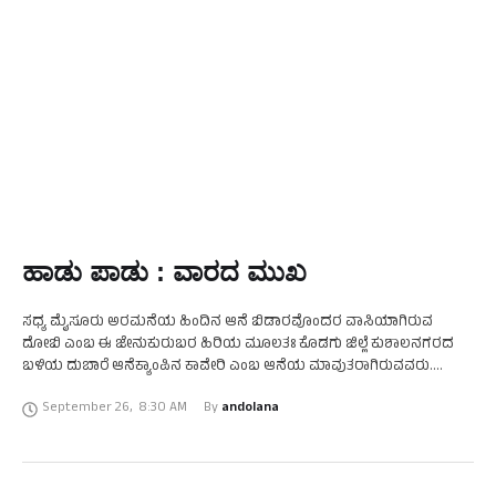
ಹಾಡು ಪಾಡು : ವಾರದ ಮುಖ
ಸಧ್ಯ ಮೈಸೂರು ಅರಮನೆಯ ಹಿಂದಿನ ಆನೆ ಬಿಡಾರವೊಂದರ ವಾಸಿಯಾಗಿರುವ
ದೋಬಿ ಎಂಬ ಈ ಜೇನುಕುರುಬರ ಹಿರಿಯ ಮೂಲತಃ ಕೊಡಗು ಜಿಲ್ಲೆ ಕುಶಾಲನಗರದ
ಬಳಿಯ ದುಬಾರೆ ಆನೆಕ್ಯಾಂಪಿನ ಕಾವೇರಿ ಎಂಬ ಆನೆಯ ಮಾವುತರಾಗಿರುವವರು.
ಕಾಡಾನೆಗಳ ಕುರಿತೂ, ಜೇನು ನೊಣಗಳ ಕುರಿತೂ, ನಾಶವಾಗುತ್ತಿರುವ ಆದಿವಾಸಿಗಳ …
September 26
,
8:30 AM
By 
andolana