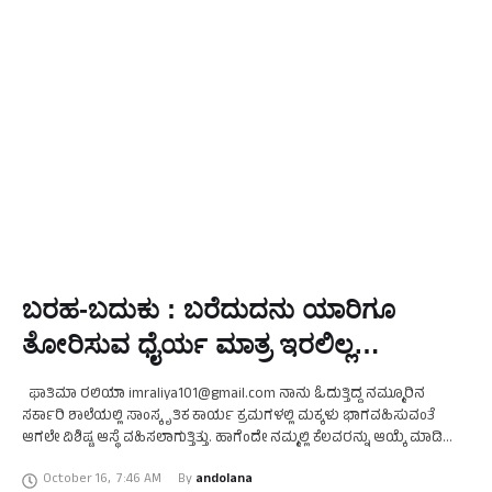
ಬರಹ-ಬದುಕು : ಬರೆದುದನು ಯಾರಿಗೂ
ತೋರಿಸುವ ಧೈರ್ಯ ಮಾತ್ರ ಇರಲಿಲ್ಲ…
ಫಾತಿಮಾ ರಲಿಯಾ imraliya101@gmail.com ನಾನು ಓದುತ್ತಿದ್ದ ನಮ್ಮೂರಿನ
ಸರ್ಕಾರಿ ಶಾಲೆಯಲ್ಲಿ ಸಾಂಸ್ಕೃತಿಕ ಕಾರ್ಯ ಕ್ರಮಗಳಲ್ಲಿ ಮಕ್ಕಳು ಭಾಗವಹಿಸುವಂತೆ
ಆಗಲೇ ವಿಶಿಷ್ಟ ಆಸ್ಥೆ ವಹಿಸಲಾಗುತ್ತಿತ್ತು. ಹಾಗೆಂದೇ ನಮ್ಮಲ್ಲಿ ಕೆಲವರನ್ನು ಆಯ್ಕೆ ಮಾಡಿ
ನಮ್ಮ ಮೇಷ್ಟ್ರು ಅಂತರ್ ಶಾಲೆ ನಾಟಕ ಸ್ಪರ್ಧೆಗೆ ತಯಾರಿ …
October 16
,
7:46 AM
By 
andolana