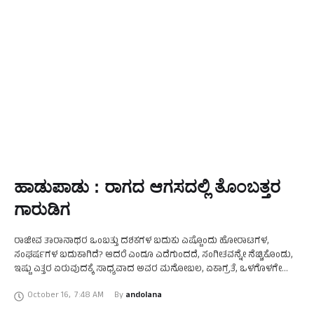
ಹಾಡುಪಾಡು : ರಾಗದ ಆಗಸದಲ್ಲಿ ತೊಂಬತ್ತರ
ಗಾರುಡಿಗ
ರಾಜೀವ ತಾರಾನಾಥರ ಒಂಬತ್ತು ದಶಕಗಳ ಬದುಕು ಎಷ್ಟೊಂದು ಹೋರಾಟಗಳ,
ಸಂಘರ್ಷಗಳ ಬದುಕಾಗಿದೆ? ಆದರೆ ಎಂದೂ ಎದೆಗುಂದದೆ, ಸಂಗೀತವನ್ನೇ ನೆಚ್ಚಿಕೊಂಡು,
ಇಷ್ಟು ಎತ್ತರ ಏರುವುದಕ್ಕೆ ಸಾಧ್ಯವಾದ ಅವರ ಮನೋಬಲ, ಏಕಾಗ್ರತೆ, ಒಳಗೊಳಗೇ
ಕಾಪಿಟ್ಟುಕೊಂಡ ಅದಮ್ಯ ಚೈತನ್ಯದ ಬಗ್ಗೆ ಅಚ್ಚರಿಯೆನ್ನಿಸುತ್ತದೆ, ಅಭಿಮಾನವೆನ್ನಿಸುತ್ತದೆ.
October 16
,
7:48 AM
By 
andolana
ಸರೋದ್ ವಾಂತ್ರಿಕ …