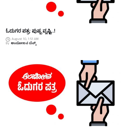
ಓದುಗರ ಪತ್ರ: ಪುಷ್ಪ ವೃಷ್ಟಿ..!
August 10, 1:51 AM
By
ಆಂದೋಲನ ಡೆಸ್ಕ್