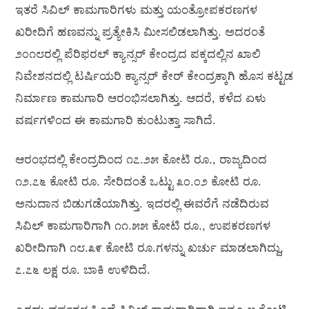
ಇತರೆ ಸಿವಿಲ್ ಕಾಮಗಾರಿಗಳು ಮತ್ತು ಯಂತ್ರೋಪಕರಣಗಳ
ಖರೀದಿಗೆ ಹಣವನ್ನು ಪ್ರತ್ಯೇಕಿಸಿ ಮೀಸಲಿಡಲಾಗಿತ್ತು. ಅದರಂತೆ
೨೦೧೮ರಲ್ಲಿ ಪೆರಿಫರಲ್ ಕ್ಯಾನ್ಸರ್ ಕೇಂದ್ರದ ಪಕ್ಕದಲ್ಲಿನ ಖಾಲಿ
ನಿವೇಶನದಲ್ಲಿ ಟರ್ಷಿಯರಿ ಕ್ಯಾನ್ಸರ್ ಕೇರ್ ಕೇಂದ್ರಕ್ಕಾಗಿ ಹೊಸ ಕಟ್ಟಡ
ನಿರ್ಮಾಣ ಕಾಮಗಾರಿ ಆರಂಭಿಸಲಾಗಿತ್ತು. ಆದರೆ, ಕಳೆದ ಏಳು
ವರ್ಷಗಳಿಂದ ಈ ಕಾಮಗಾರಿ ಕುಂಟುತ್ತಾ ಸಾಗಿದೆ.
ಆರಂಭದಲ್ಲಿ ಕೇಂದ್ರದಿಂದ ೧೭.೨೫ ಕೋಟಿ ರೂ., ರಾಜ್ಯದಿಂದ
೧೨.೭೬ ಕೋಟಿ ರೂ. ಸೇರಿದಂತೆ ಒಟ್ಟು ೩೦.೦೨ ಕೋಟಿ ರೂ.
ಅನುದಾನ ಬಿಡುಗಡೆಯಾಗಿತ್ತು. ಇದರಲ್ಲಿ ಈವರೆಗೆ ನಡೆದಿರುವ
ಸಿವಿಲ್ ಕಾಮಗಾರಿಗಾಗಿ ೧೧.೫೫ ಕೋಟಿ ರೂ., ಉಪಕರಣಗಳ
ಖರೀದಿಗಾಗಿ ೧೮.೩೯ ಕೋಟಿ ರೂ.ಗಳನ್ನು ಖರ್ಚು ಮಾಡಲಾಗಿದ್ದು,
೭.೭೬ ಲಕ್ಷ ರೂ. ಬಾಕಿ ಉಳಿದಿದೆ.