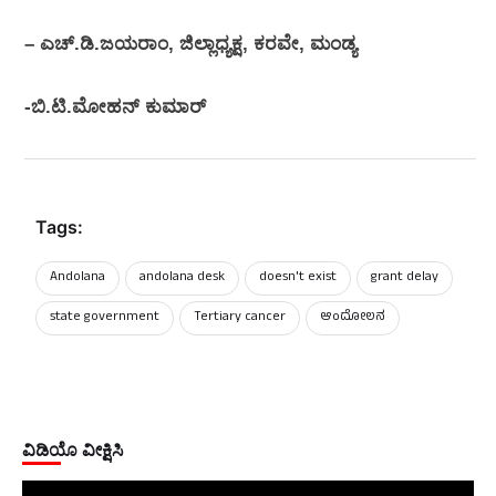
– ಎಚ್.ಡಿ.ಜಯರಾಂ, ಜಿಲ್ಲಾಧ್ಯಕ್ಷ, ಕರವೇ, ಮಂಡ್ಯ
-ಬಿ.ಟಿ.ಮೋಹನ್ ಕುಮಾರ್
Tags:
Andolana
andolana desk
doesn't exist
grant delay
state government
Tertiary cancer
ಆಂದೋಲನ
ವಿಡಿಯೊ ವೀಕ್ಷಿಸಿ