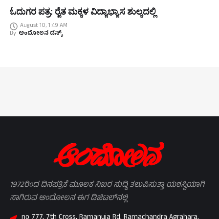
ಓದುಗರ ಪತ್ರ: ರೈತ ಮಕ್ಕಳ ವಿದ್ಯಾಭ್ಯಾಸ ಶುಲ್ಕದಲ್ಲಿ
August 10, 1:49 AM
By
ಆಂದೋಲನ ಡೆಸ್ಕ್
1972ರಿಂದ ದಿನಪತ್ರಿಕೆ ಮೂಲಕ ನಿಖರ ಸುದ್ದಿ ತಲುಪಿಸುತ್ತಾ ಯಶಸ್ವಿಯಾಗಿ
ಸಾಗಿರುವ ಆಂದೋಲನ ಈಗ ಡಿಜಿಟಲ್‌ನಲ್ಲಿ
no 777, 7th Cross, Ramanuja Rd, Ramachandra Agrahara,