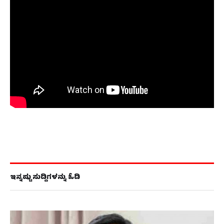
ಇನ್ನಷ್ಟು ಸುದ್ದಿಗಳನ್ನು ಓದಿ