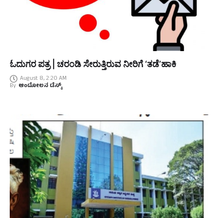
ಓದುಗರ ಪತ್ರ | ಚರಂಡಿ ಸೇರುತ್ತಿರುವ ನೀರಿಗೆ ‘ತಡೆ’ಹಾಕಿ
August 8, 2:20 AM
By
ಆಂದೋಲನ ಡೆಸ್ಕ್