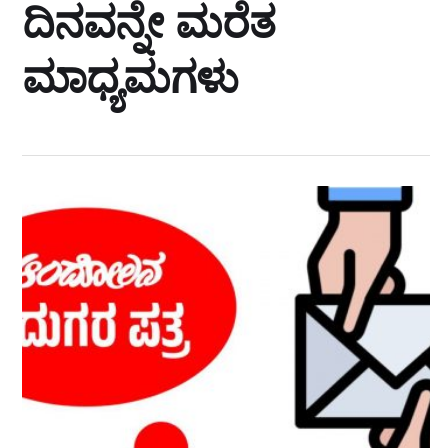
ದಿನವನ್ನೇ ಮರೆತ
ಮಾಧ್ಯಮಗಳು