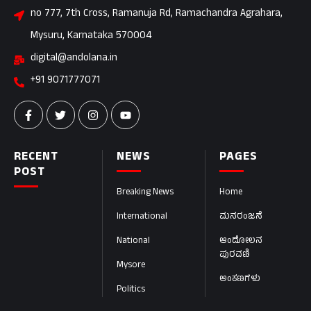
no 777, 7th Cross, Ramanuja Rd, Ramachandra Agrahara,
Mysuru, Karnataka 570004
digital@andolana.in
+91 9071777071
RECENT
NEWS
PAGES
POST
Breaking News
Home
International
ಮನರಂಜನೆ
National
ಆಂದೋಲನ
ಪುರವಣಿ
Mysore
ಅಂಕಣಗಳು
Politics