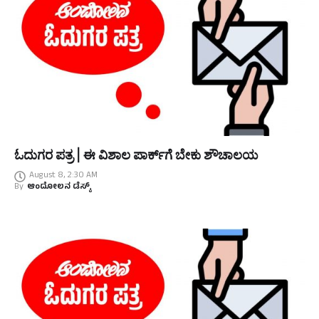
ಓದುಗರ ಪತ್ರ | ಈ ವಿಶಾಲ ಪಾರ್ಕ್‌ಗೆ ಬೇಕು ಶೌಚಾಲಯ
August 8, 2:30 AM
By
ಆಂದೋಲನ ಡೆಸ್ಕ್