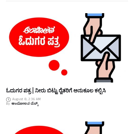
ಓದುಗರ ಪತ್ರ | ನೀರು ಬಿಟ್ಟು ರೈತರಿಗೆ ಅನುಕೂಲ ಕಲ್ಪಿಸಿ
August 8, 2:36 AM
By
ಆಂದೋಲನ ಡೆಸ್ಕ್