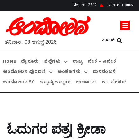
Mysore
28
overcast clouds
ಹುಡುಕಿ
ಶನಿವಾರ, 08 ಆಗಸ್ಟ್ 2026
HOME
ಮೈಸೂರು
ಜಿಲ್ಲೆಗಳು
ರಾಜ್ಯ
ದೇಶ – ವಿದೇಶ
ಆಂದೋಲನ ಪುರವಣಿ
ಅಂಕಣಗಳು
ಮನರಂಜನೆ
ಆಂದೋಲನ 50
ಇದ್ದದ್ದು ಇದ್ಹಾಂಗ
ಕಾರ್ಟೂನ್
ಇ – ಪೇಪರ್
ಓದುಗರ ಪತ್ರ| ಕ್ರೀಡಾ