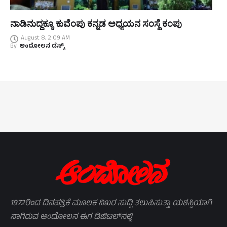
ನಾಡಿನುದ್ದಕ್ಕೂ ಕುವೆಂಪು ಕನ್ನಡ ಅಧ್ಯಯನ ಸಂಸ್ಥೆ ಕಂಪು
August 8, 2:09 AM
By
ಆಂದೋಲನ ಡೆಸ್ಕ್
1972ರಿಂದ ದಿನಪತ್ರಿಕೆ ಮೂಲಕ ನಿಖರ ಸುದ್ದಿ ತಲುಪಿಸುತ್ತಾ ಯಶಸ್ವಿಯಾಗಿ
ಸಾಗಿರುವ ಆಂದೋಲನ ಈಗ ಡಿಜಿಟಲ್‌ನಲ್ಲಿ