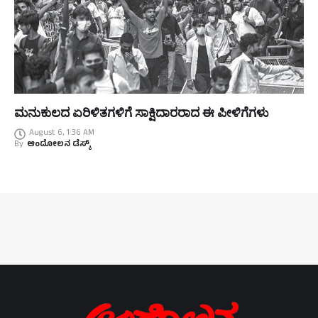
ಮನುಕುಲದ ಏರಿಳಿತಗಳಿಗೆ ಸಾಕ್ಷಿದಾರರಾದ ಈ ಪೀಳಿಗೆಗಳು
August 6, 1:36 AM
By
ಆಂದೋಲನ ಡೆಸ್ಕ್