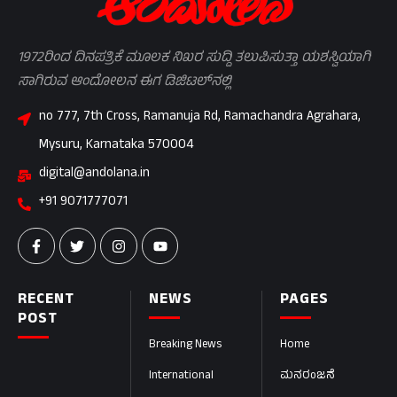
1972ರಿಂದ ದಿನಪತ್ರಿಕೆ ಮೂಲಕ ನಿಖರ ಸುದ್ದಿ ತಲುಪಿಸುತ್ತಾ ಯಶಸ್ವಿಯಾಗಿ
ಸಾಗಿರುವ ಆಂದೋಲನ ಈಗ ಡಿಜಿಟಲ್‌ನಲ್ಲಿ
no 777, 7th Cross, Ramanuja Rd, Ramachandra Agrahara,
Mysuru, Karnataka 570004
digital@andolana.in
+91 9071777071
RECENT
NEWS
PAGES
POST
Breaking News
Home
International
ಮನರಂಜನೆ