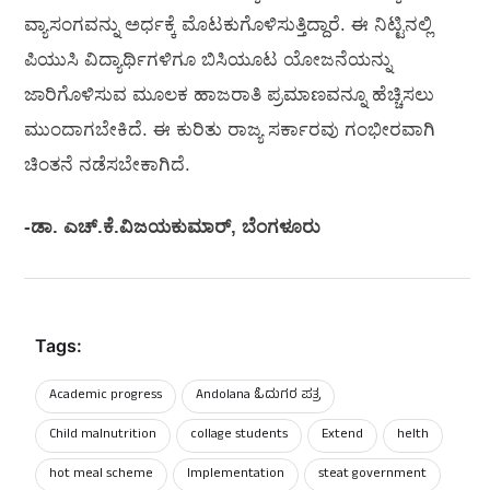
ವ್ಯಾಸಂಗವನ್ನು ಅರ್ಧಕ್ಕೆ ಮೊಟಕುಗೊಳಿಸುತ್ತಿದ್ದಾರೆ. ಈ ನಿಟ್ಟಿನಲ್ಲಿ
ಪಿಯುಸಿ ವಿದ್ಯಾರ್ಥಿಗಳಿಗೂ ಬಿಸಿಯೂಟ ಯೋಜನೆಯನ್ನು
ಜಾರಿಗೊಳಿಸುವ ಮೂಲಕ ಹಾಜರಾತಿ ಪ್ರಮಾಣವನ್ನೂ ಹೆಚ್ಚಿಸಲು
ಮುಂದಾಗಬೇಕಿದೆ. ಈ ಕುರಿತು ರಾಜ್ಯ ಸರ್ಕಾರವು ಗಂಭೀರವಾಗಿ
ಚಿಂತನೆ ನಡೆಸಬೇಕಾಗಿದೆ.
-ಡಾ. ಎಚ್.ಕೆ.ವಿಜಯಕುಮಾರ್, ಬೆಂಗಳೂರು
Tags:
Academic progress
Andolana ಓದುಗರ ಪತ್ರ
Child malnutrition
collage students
Extend
helth
hot meal scheme
Implementation
steat government