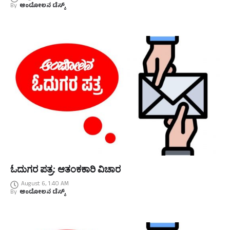
By
ಆಂದೋಲನ ಡೆಸ್ಕ್
ಓದುಗರ ಪತ್ರ: ಆತಂಕಕಾರಿ ವಿಚಾರ
August 6, 1:40 AM
By
ಆಂದೋಲನ ಡೆಸ್ಕ್