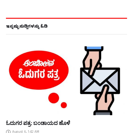
ಇನ್ನಷ್ಟು ಸುದ್ದಿಗಳನ್ನು ಓದಿ
ಓದುಗರ ಪತ್ರ: ಬಂಡಾಯದ ಹೊಳೆ
August 6, 1:42 AM