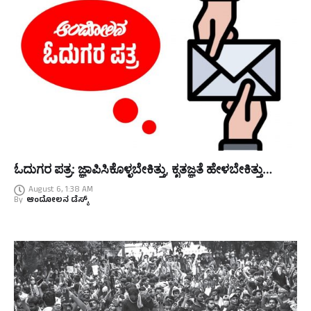
ಓದುಗರ ಪತ್ರ: ಜ್ಞಾಪಿಸಿಕೊಳ್ಳಬೇಕಿತ್ತು, ಕೃತಜ್ಞತೆ ಹೇಳಬೇಕಿತ್ತು…
August 6, 1:38 AM
By
ಆಂದೋಲನ ಡೆಸ್ಕ್