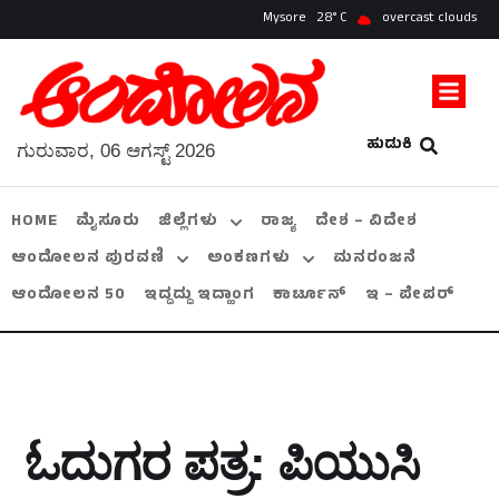
Mysore
28
overcast clouds
ಹುಡುಕಿ
ಗುರುವಾರ, 06 ಆಗಸ್ಟ್ 2026
HOME
ಮೈಸೂರು
ಜಿಲ್ಲೆಗಳು
ರಾಜ್ಯ
ದೇಶ – ವಿದೇಶ
ಆಂದೋಲನ ಪುರವಣಿ
ಅಂಕಣಗಳು
ಮನರಂಜನೆ
ಆಂದೋಲನ 50
ಇದ್ದದ್ದು ಇದ್ಹಾಂಗ
ಕಾರ್ಟೂನ್
ಇ – ಪೇಪರ್
ಓದುಗರ ಪತ್ರ: ಪಿಯುಸಿ