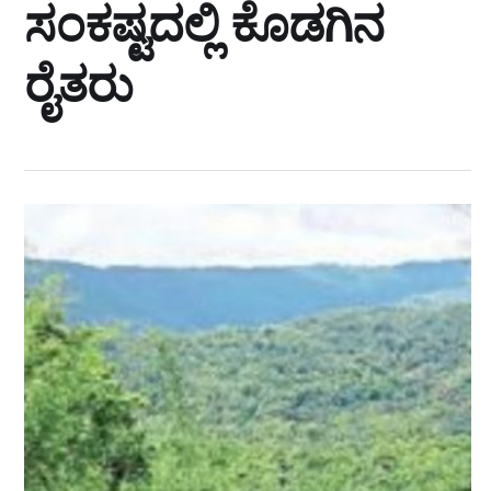
ಸಂಕಷ್ಟದಲ್ಲಿ ಕೊಡಗಿನ
ರೈತರು