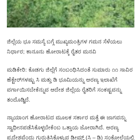
ಜಿಲ್ಲೆಯ ಭೂ ಸಮಸ್ಯೆ ಬಗ್ಗೆ ಮುಖ್ಯಮಂತ್ರಿಗಳ ಗಮನ ಸೆಳೆಯಲು
ನಿರ್ಧಾರ; ಕಾನೂನು ಹೋರಾಟಕ್ಕೆ ರೈತರ ಮನವಿ
ಮಡಿಕೇರಿ: ಕೊಡಗು ಜಿಲ್ಲೆಗೆ ಸಂಬಂಧಿಸಿದಂತೆ ಸುಮಾರು ೧೧ ಸಾವಿರ
ಹೆಕ್ಟೇರ್‌ಗಳಷ್ಟು ಸಿ ಮತ್ತು ಡಿ ಭೂಮಿಯನ್ನು ಅರಣ್ಯ ಇಲಾಖೆಗೆ
ವರ್ಗಾಯಿಸಬೇಕೆನ್ನುವ ಆದೇಶ ಜಿಲ್ಲೆಯ ರೈತರಿಗೆ ಸಂಕಷ್ಟವನ್ನು
ತಂದೊಡ್ಡಿದೆ.
ನ್ಯಾಯಾಂಗ ಹೋರಾಟದ ಮೂಲಕ ಸರ್ಕಾರ ಮತ್ತೆ ಈ ಜಾಗವನ್ನು
ಸ್ವಾಧೀನಪಡೆಸಿಕೊಳ್ಳಬೇಕೆಂಬ ಒತ್ತಾಯ ಜೋರಾಗಿದೆ. ಅರಣ್ಯ
ಪ್ರದೇಶವೆಂದು ಗುರುತಿಸಿಕೊಳ್ಳುವ ಡೀಮ್ಡ್ (ಸಿ – ಡಿ) ಸಂಕೋಲೆಯಲ್ಲಿ