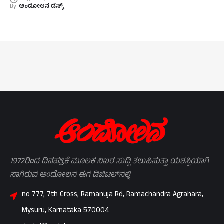
By
ಆಂದೋಲನ ಡೆಸ್ಕ್
1972ರಿಂದ ದಿನಪತ್ರಿಕೆ ಮೂಲಕ ನಿಖರ ಸುದ್ದಿ ತಲುಪಿಸುತ್ತಾ ಯಶಸ್ವಿಯಾಗಿ
ಸಾಗಿರುವ ಆಂದೋಲನ ಈಗ ಡಿಜಿಟಲ್‌ನಲ್ಲಿ
no 777, 7th Cross, Ramanuja Rd, Ramachandra Agrahara,
Mysuru, Karnataka 570004