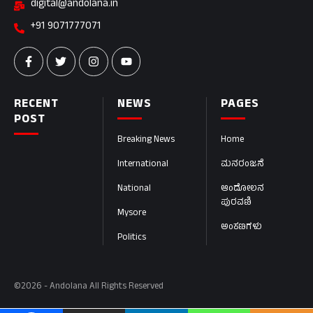
digital@andolana.in
+91 9071777071
RECENT
NEWS
PAGES
POST
Breaking News
Home
International
ಮನರಂಜನೆ
National
ಆಂದೋಲನ
ಪುರವಣಿ
Mysore
ಅಂಕಣಗಳು
Politics
©2026 - Andolana All Rights Reserved