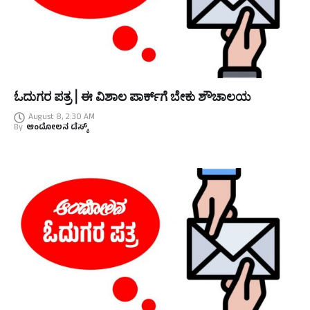
ಓದುಗರ ಪತ್ರ | ಈ ವಿಶಾಲ ಪಾರ್ಕ್‌ಗೆ ಬೇಕು ಶೌಚಾಲಯ
August 8, 2:30 AM
By
ಆಂದೋಲನ ಡೆಸ್ಕ್