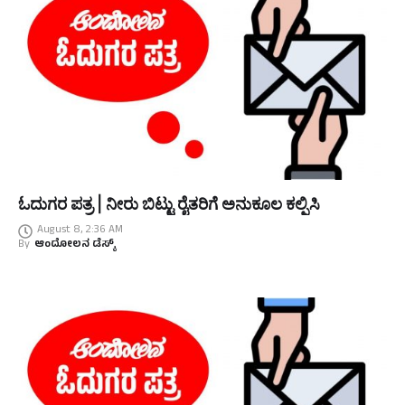
ಓದುಗರ ಪತ್ರ | ನೀರು ಬಿಟ್ಟು ರೈತರಿಗೆ ಅನುಕೂಲ ಕಲ್ಪಿಸಿ
August 8, 2:36 AM
By
ಆಂದೋಲನ ಡೆಸ್ಕ್