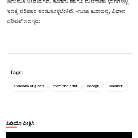
ಅನುಮತಿ ನೀಡಲಾಗಿದೆ. ಕೊಡಗು ಹಾಗೂ ಮಲೆನಾಡು ಭಾಗಗಳಲ್ಲಿ
ಇದಕ್ಕೆ ಪರಿಹಾರ ಕಂಡುಕೊಳ್ಳಬೇಕಿದೆ. -ಸುಜಾ ಕುಶಾಲಪ್ಪ, ವಿಧಾನ
ಪರಿಷತ್ ಸದಸ್ಯರು
Tags:
andolana originals
from the print
kodagu
madikeri
ವಿಡಿಯೊ ವೀಕ್ಷಿಸಿ