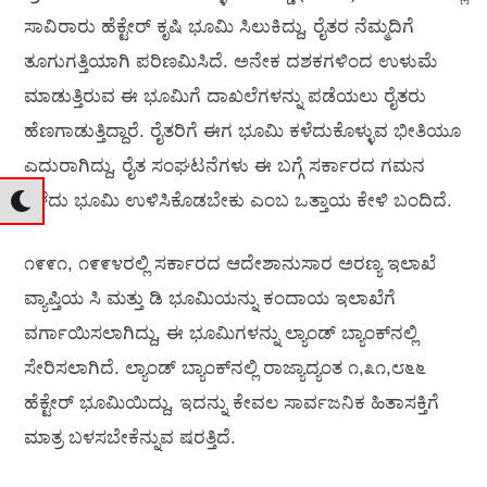
ಸಾವಿರಾರು ಹೆಕ್ಟೇರ್ ಕೃಷಿ ಭೂಮಿ ಸಿಲುಕಿದ್ದು, ರೈತರ ನೆಮ್ಮದಿಗೆ
ತೂಗುಗತ್ತಿಯಾಗಿ ಪರಿಣಮಿಸಿದೆ. ಅನೇಕ ದಶಕಗಳಿಂದ ಉಳುಮೆ
ಮಾಡುತ್ತಿರುವ ಈ ಭೂಮಿಗೆ ದಾಖಲೆಗಳನ್ನು ಪಡೆಯಲು ರೈತರು
ಹೆಣಗಾಡುತ್ತಿದ್ದಾರೆ. ರೈತರಿಗೆ ಈಗ ಭೂಮಿ ಕಳೆದುಕೊಳ್ಳುವ ಭೀತಿಯೂ
ಎದುರಾಗಿದ್ದು, ರೈತ ಸಂಘಟನೆಗಳು ಈ ಬಗ್ಗೆ ಸರ್ಕಾರದ ಗಮನ
ಸೆಳೆದು ಭೂಮಿ ಉಳಿಸಿಕೊಡಬೇಕು ಎಂಬ ಒತ್ತಾಯ ಕೇಳಿ ಬಂದಿದೆ.
೧೯೯೧, ೧೯೯೪ರಲ್ಲಿ ಸರ್ಕಾರದ ಆದೇಶಾನುಸಾರ ಅರಣ್ಯ ಇಲಾಖೆ
ವ್ಯಾಪ್ತಿಯ ಸಿ ಮತ್ತು ಡಿ ಭೂಮಿಯನ್ನು ಕಂದಾಯ ಇಲಾಖೆಗೆ
ವರ್ಗಾಯಿಸಲಾಗಿದ್ದು, ಈ ಭೂಮಿಗಳನ್ನು ಲ್ಯಾಂಡ್ ಬ್ಯಾಂಕ್‌ನಲ್ಲಿ
ಸೇರಿಸಲಾಗಿದೆ. ಲ್ಯಾಂಡ್ ಬ್ಯಾಂಕ್‌ನಲ್ಲಿ ರಾಜ್ಯಾದ್ಯಂತ ೧,೩೧,೮೬೬
ಹೆಕ್ಟೇರ್ ಭೂಮಿಯಿದ್ದು, ಇದನ್ನು ಕೇವಲ ಸಾರ್ವಜನಿಕ ಹಿತಾಸಕ್ತಿಗೆ
ಮಾತ್ರ ಬಳಸಬೇಕೆನ್ನುವ ಷರತ್ತಿದೆ.