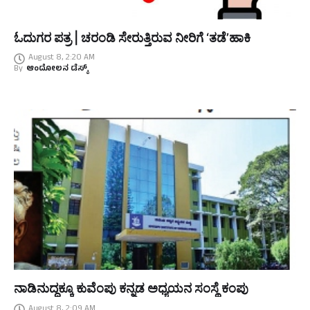
ಓದುಗರ ಪತ್ರ | ಚರಂಡಿ ಸೇರುತ್ತಿರುವ ನೀರಿಗೆ ‘ತಡೆ’ಹಾಕಿ
August 8, 2:20 AM
By
ಆಂದೋಲನ ಡೆಸ್ಕ್
ನಾಡಿನುದ್ದಕ್ಕೂ ಕುವೆಂಪು ಕನ್ನಡ ಅಧ್ಯಯನ ಸಂಸ್ಥೆ ಕಂಪು
August 8, 2:09 AM