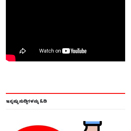
ಇನ್ನಷ್ಟು ಸುದ್ದಿಗಳನ್ನು ಓದಿ