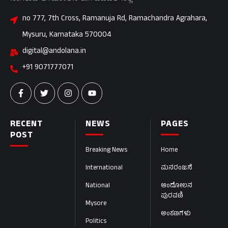
no 777, 7th Cross, Ramanuja Rd, Ramachandra Agrahara,
Mysuru, Karnataka 570004
digital@andolana.in
+91 9071777071
RECENT
NEWS
PAGES
POST
Breaking News
Home
International
ಮನರಂಜನೆ
National
ಆಂದೋಲನ
ಪುರವಣಿ
Mysore
ಅಂಕಣಗಳು
Politics