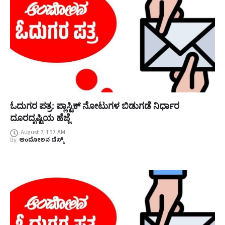
ಓದುಗರ ಪತ್ರ: ಪ್ಲಾಸ್ಟಿಕ್ ನೋಟುಗಳ ಬಿಡುಗಡೆ ನಿರ್ಧಾರ
ದೂರದೃಷ್ಟಿಯ ಹೆಜ್ಜೆ
August 7, 1:37 AM
By
ಆಂದೋಲನ ಡೆಸ್ಕ್