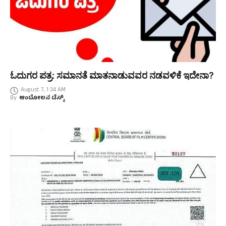
ಓದುಗರ ಪತ್ರ: ಸಮಾನತೆ ಮಾತನಾಡುವವರ ನಡವಳಿಕೆ ಇದೇನಾ?
August 7, 1:34 AM
By
ಆಂದೋಲನ ಡೆಸ್ಕ್