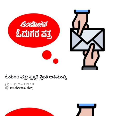
ಓದುಗರ ಪತ್ರ: ಪ್ರಕೃತಿ ಪ್ರೀತಿ ಅತಿಮುಖ್ಯ
August 7, 1:39 AM
By
ಆಂದೋಲನ ಡೆಸ್ಕ್