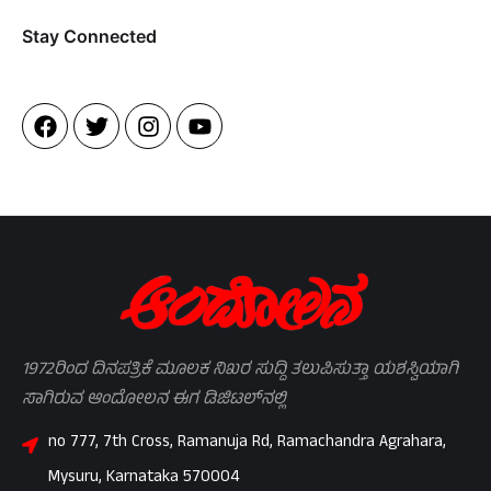
Stay Connected​
1972ರಿಂದ ದಿನಪತ್ರಿಕೆ ಮೂಲಕ ನಿಖರ ಸುದ್ದಿ ತಲುಪಿಸುತ್ತಾ ಯಶಸ್ವಿಯಾಗಿ
ಸಾಗಿರುವ ಆಂದೋಲನ ಈಗ ಡಿಜಿಟಲ್‌ನಲ್ಲಿ
no 777, 7th Cross, Ramanuja Rd, Ramachandra Agrahara,
Mysuru, Karnataka 570004