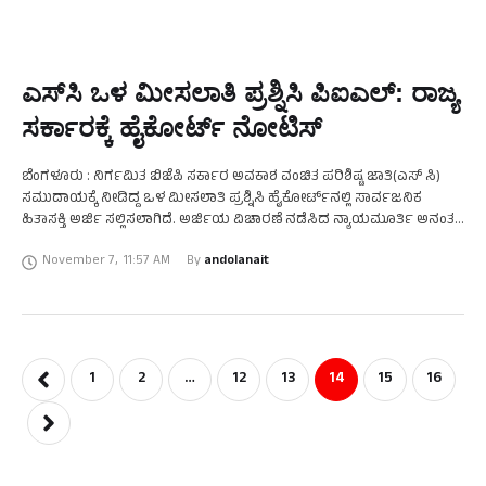
ಎಸ್‌ಸಿ ಒಳ ಮೀಸಲಾತಿ ಪ್ರಶ್ನಿಸಿ ಪಿಐಎಲ್: ರಾಜ್ಯ
ಸರ್ಕಾರಕ್ಕೆ ಹೈಕೋರ್ಟ್‌ ನೋಟಿಸ್
ಬೆಂಗಳೂರು : ನಿರ್ಗಮಿತ ಬಿಜೆಪಿ ಸರ್ಕಾರ ಅವಕಾಶ ವಂಚಿತ ಪರಿಶಿಷ್ಟ ಜಾತಿ(ಎಸ್ ಸಿ)
ಸಮುದಾಯಕ್ಕೆ ನೀಡಿದ್ದ ಒಳ ಮೀಸಲಾತಿ ಪ್ರಶ್ನಿಸಿ ಹೈಕೋರ್ಟ್‌ನಲ್ಲಿ ಸಾರ್ವಜನಿಕ
ಹಿತಾಸಕ್ತಿ ಅರ್ಜಿ ಸಲ್ಲಿಸಲಾಗಿದೆ. ಅರ್ಜಿಯ ವಿಚಾರಣೆ ನಡೆಸಿದ ನ್ಯಾಯಮೂರ್ತಿ ಅನಂತ
ರಾಮನಾಥ ಹೆಗಡೆ ಅವರಿದ್ದ ರಜಾಕಾಲದ ಏಕಸದಸ್ಯ ಪೀಠ, …
November 7
,
11:57 AM
By 
andolanait
1
2
…
12
13
14
15
16