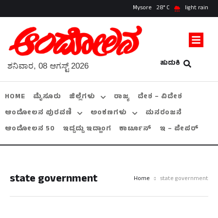
Mysore
28
light rain
ಹುಡುಕಿ
ಶನಿವಾರ, 08 ಆಗಸ್ಟ್ 2026
HOME
ಮೈಸೂರು
ಜಿಲ್ಲೆಗಳು
ರಾಜ್ಯ
ದೇಶ – ವಿದೇಶ
ಆಂದೋಲನ ಪುರವಣಿ
ಅಂಕಣಗಳು
ಮನರಂಜನೆ
ಆಂದೋಲನ 50
ಇದ್ದದ್ದು ಇದ್ಹಾಂಗ
ಕಾರ್ಟೂನ್
ಇ – ಪೇಪರ್
state government
Home
state government