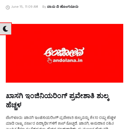
ಡೀಸೆಲ್‌ ಮೇಲಿನ …
June 15
,
11:09 AM
By 
ವಾಸು ವಿ ಹೊಂಗನೂರು
ಖಾಸಗಿ ಇಂಜಿನಿಯರಿಂಗ್‌ ಪ್ರವೇಶಾತಿ ಶುಲ್ಕ
ಹೆಚ್ಚಳ
ಬೆಂಗಳೂರು: ಖಾಸಗಿ ಇಂಜಿನಿಯರಿಂಗ್‌ ಪ್ರವೇಶಾತಿ ಶುಲ್ಕವನ್ನು ಶೇ.10 ರಷ್ಟು ಹೆಚ್ಚಳ
ಮಾಡಿ ರಾಜ್ಯ ಸರ್ಕಾರ ವಿದ್ಯಾರ್ಥಿಗಳಿಗೆ ಶಾಕ್‌ ಕೊಟ್ಟಿದೆ. ಖಾಸಗಿ, ಅನುದಾನ ರಹಿತ