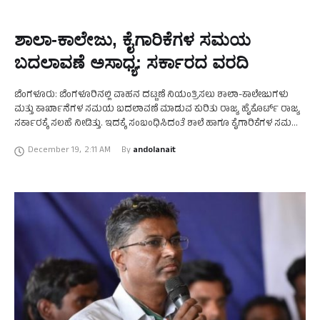
ಶಾಲಾ-ಕಾಲೇಜು, ಕೈಗಾರಿಕೆಗಳ ಸಮಯ
ಬದಲಾವಣೆ ಅಸಾಧ್ಯ: ಸರ್ಕಾರದ ವರದಿ
ಬೆಂಗಳೂರು: ಬೆಂಗಳೂರಿನಲ್ಲಿ ವಾಹನ ದಟ್ಟಣೆ ನಿಯಂತ್ರಿಸಲು ಶಾಲಾ-ಕಾಲೇಜುಗಳು
ಮತ್ತು ಕಾರ್ಖಾನೆಗಳ ಸಮಯ ಬದಲಾವಣೆ ಮಾಡುವ ಕುರಿತು ರಾಜ್ಯ ಹೈಕೊರ್ಟ್‌ ರಾಜ್ಯ
ಸರ್ಕಾರಕ್ಕೆ ಸಲಹೆ ನೀಡಿತ್ತು. ಇದಕ್ಕೆ ಸಂಬಂಧಿಸಿದಂತೆ ಶಾಲೆ ಹಾಗೂ ಕೈಗಾರಿಕೆಗಳ ಸಮಯ
ಬದಲಾವಣೆ ಸಾಧ್ಯವಿಲ್ಲ ಎಂದು ಶಿಕ್ಷಣ ಇಲಾಖೆ ಮತ್ತು …
December 19
,
2:11 AM
By 
andolanait