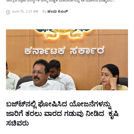
ತಾಂತ್ರಿಕ ಶಿಕ್ಷಣ ಸಂಸ್ಥೆಗಳ ಶುಲ್ಕ ಹೆಚ್ಚಳ ಮಾಡಲಾಗಿದ್ದು, ಈ ಮೂಲಕ ಹೆಚ್ಚುವರಿ
ಶುಲ್ಕದಿಂದ ವಿದ್ಯಾರ್ಥಿಗಳಿಗೆ ಆರ್ಥಿಕ ಹೊರೆ …
June 15
,
2:27 AM
By 
ಚಂದು ಸಿಎನ್
ಬಜ್‌ಟ್‌ನಲ್ಲಿ ಘೋಷಿಸಿದ ಯೋಜನೆಗಳನ್ನು
ಜಾರಿಗೆ ತರಲು ವಾರದ ಗಡುವು ನೀಡಿದ ಕೃಷಿ
ಸಚಿವರು