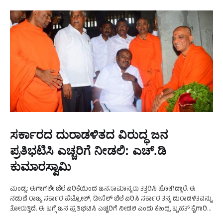
ಸರ್ಕಾರದ ದುರಾಡಳಿತದ ವಿರುದ್ಧ ಜನ
ಪ್ರತಿಭಟಿಸಿ ಎಚ್ಚರಿಗೆ ನೀಡಲಿ: ಎಚ್.ಡಿ
ಕುಮಾರಸ್ವಾಮಿ
ಮಂಡ್ಯ: ಈಗಾಗಲೇ ಬೆಲೆ ಏರಿಕೆಯಿಂದ ಜನಸಾಮಾನ್ಯರು ತತ್ತರಿಸಿ ಹೋಗಿದ್ದಾರೆ. ಈ
ನಡುವೆ ರಾಜ್ಯ ಸರ್ಕಾರ ಪೆಟ್ರೋಲ್‌, ಡೀಸೆಲ್‌ ಬೆಲೆ ಏರಿಸಿ ಸರ್ಕಾರ ತನ್ನ ದುರಾಡಳಿತವನ್ನು
ತೋರುತ್ತಿದೆ. ಈ ಬಗ್ಗೆ ಜನ ಪ್ರತಿಭಟಿಸಿ ಎಚ್ಚರಿಗೆ ನೀಡಲಿ ಎಂದು ಕೇಂದ್ರ ಬೃಹತ್‌ ಕೈಗಾರಿಕೆ
ಮತ್ತು …