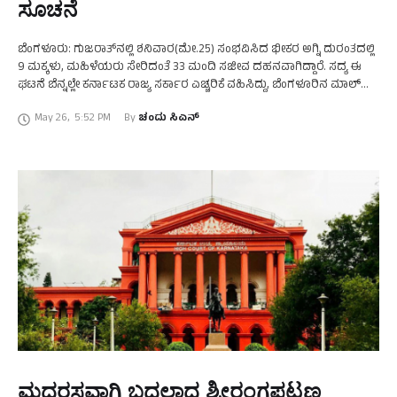
ಸೂಚನೆ
ಬೆಂಗಳೂರು: ಗುಜರಾತ್‌ನಲ್ಲಿ ಶನಿವಾರ(ಮೇ.25) ಸಂಭವಿಸಿದ ಭೀಕರ ಅಗ್ನಿ ದುರಂತದಲ್ಲಿ
9 ಮಕ್ಕಳು, ಮಹಿಳೆಯರು ಸೇರಿದಂತೆ 33 ಮಂದಿ ಸಜೀವ ದಹನವಾಗಿದ್ದಾರೆ. ಸದ್ಯ ಈ
ಘಟನೆ ಬೆನ್ನಲ್ಲೇ ಕರ್ನಾಟಕ ರಾಜ್ಯ ಸರ್ಕಾರ ಎಚ್ಚರಿಕೆ ವಹಿಸಿದ್ದು, ಬೆಂಗಳೂರಿನ ಮಾಲ್‌
ಮತ್ತು ಗೇಮಿಂಗ್‌ ಝೋನ್‌ಗಳಲ್ಲಿ ಕೆಟ್ಟೆಚ್ಚರ …
May 26
,
5:52 PM
By 
ಚಂದು ಸಿಎನ್
ಮದರಸವಾಗಿ ಬದಲಾದ ಶ್ರೀರಂಗಪಟ್ಟಣ