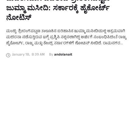
ಜುಮ್ಮಾ ಮಸೀದಿ: ಸರ್ಕಾರಕ್ಕೆ ಹೈಕೋರ್ಟ್‌
ನೋಟಿಸ್‌
ಮಂಡ್ಯ: ಶ್ರೀರಂಗಪಟ್ಟಣ ತಾಲೂಕಿನ ಐತಿಹಾಸಿಕ ಜುಮ್ಮಾ ಮಸೀದಿಯಲ್ಲಿ ಅಕ್ರಮವಾಗಿ
ಮದರಸಾ ನಡೆಸುತ್ತಿರುವ ಬಗ್ಗೆ ಪ್ರಶ್ನಿಸಿ ಸಲ್ಲಿಸಲಾಗಿದ್ದ ಅರ್ಜಿಗೆ ಸಂಬಂಧಿಸಿದಂತೆ ರಾಜ್ಯ
ಹೈಕೋರ್ಟ್, ರಾಜ್ಯ ಮತ್ತು ಕೇಂದ್ರ ಸರ್ಕಾರಗಳಿಗೆ ನೋಟಿಸ್ ನೀಡಿದೆ. ರಾಮನಗರ
ಜಿಲ್ಲೆಯ ಕನಕಪುರ ತಾಲ್ಲೂಕಿನ ಹೊಸ ಕಬ್ಬಾಳು ಗ್ರಾಮದ ಅಭಿಷೇಕ್‌ …
January 18
,
8:39 AM
By 
andolanait