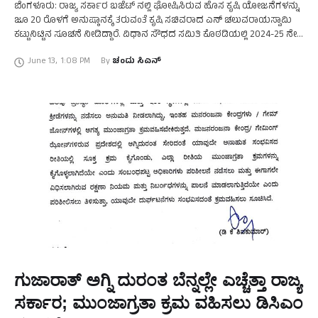
ಬೆಂಗಳೂರು: ರಾಜ್ಯ ಸರ್ಕಾರ ಬಜೆಟ್ ನಲ್ಲಿ ಘೋಷಿಸಿರುವ ಹೊಸ ಕೃಷಿ ಯೋಜನೆಗಳನ್ನು
ಜೂ 20 ರೊಳಗೆ ಅನುಷ್ಠಾನಕ್ಕೆ ತರುವಂತೆ ಕೃಷಿ ಸಚಿವರಾದ ಎನ್ ಚಲುವರಾಯಸ್ವಾಮಿ
ಕಟ್ಟುನಿಟ್ಟಿನ‌ ಸೂಚನೆ ನೀಡಿದ್ದಾರೆ. ವಿಧಾನ ಸೌಧದ ಸಮಿತಿ ಕೊಠಡಿಯಲ್ಲಿ 2024-25 ನೇ
ಸಾಲಿನ ಆಯವ್ಯಯದಲ್ಲಿ ಘೋಷಣೆಯಾಗಿರುವ …
June 13
,
1:08 PM
By 
ಚಂದು ಸಿಎನ್
ಗುಜಾರಾತ್‌ ಅಗ್ನಿ ದುರಂತ ಬೆನ್ನಲ್ಲೇ ಎಚ್ಚೆತ್ತಾ ರಾಜ್ಯ
ಸರ್ಕಾರ; ಮುಂಜಾಗ್ರತಾ ಕ್ರಮ ವಹಿಸಲು ಡಿಸಿಎಂ