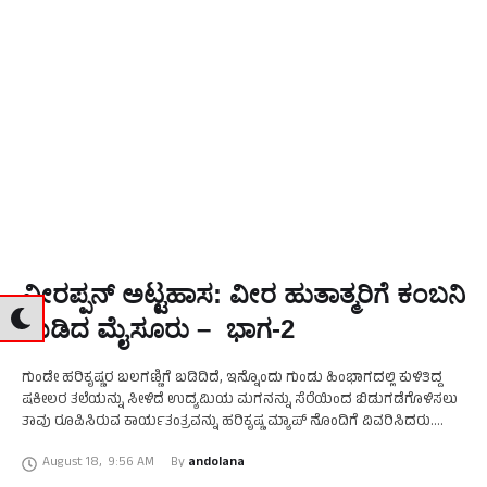
ವೀರಪ್ಪನ್ ಅಟ್ಟಹಾಸ: ವೀರ ಹುತಾತ್ಮರಿಗೆ ಕಂಬನಿ
ಮಿಡಿದ ಮೈಸೂರು – ಭಾಗ-2
ಗುಂಡೇ ಹರಿಕೃಷ್ಣರ ಬಲಗಣ್ಣಿಗೆ ಬಡಿದಿದೆ, ಇನ್ನೊಂದು ಗುಂಡು ಹಿಂಭಾಗದಲ್ಲಿ ಕುಳಿತಿದ್ದ
ಷಕೀಲರ ತಲೆಯನ್ನು ಸೀಳಿದೆ ಉದ್ಯಮಿಯ ಮಗನನ್ನು ಸೆರೆಯಿಂದ ಬಿಡುಗಡೆಗೊಳಿಸಲು
ತಾವು ರೂಪಿಸಿರುವ ಕಾರ್ಯತಂತ್ರವನ್ನು ಹರಿಕೃಷ್ಣ ಮ್ಯಾಪ್ ನೊಂದಿಗೆ ವಿವರಿಸಿದರು.
ಅದೇಕೋ ಗೃಹಮಂತ್ರಿಗಳ ಮಟ್ಟರಿಸಿಕೊಂಡಿದ್ದ ಮುಖ ಅರಳಲೇ ಇಲ್ಲ. ‘ ಪ್ಲ್ಯಾನ್ …
August 18
,
9:56 AM
By 
andolana