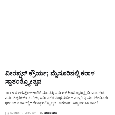
ವೀರಪ್ಪನ್ ಕ್ರೌರ್ಯ; ಮೈಸೂರಿನಲ್ಲಿ ಕರಾಳ
ಸ್ವಾತಂತ್ರ್ಯೋತ್ಸವ
೧೯೯೨ ರ ಆಗಸ್ಟ್ ೧೪ ಇಂದಿಗೆ ಮೂವತ್ತು ವರ್ಷಗಳ ಹಿಂದೆ ಸ್ವಾತಂತ್ರ್ಯ ದಿನಾಚರಣೆಯ
ಸರ್ವ ಸಿದ್ಧತೆಗಳೂ ಮುಗಿದು, ಇಡೀ ನಗರ ಸಂಭ್ರಮದಿಂದ ಸಜ್ಜಾಗಿತ್ತು. ಮಾರನೇ ದಿನವೇ
ಭಾರತದ ನಲವತ್‌ತೈದನೇ ಸ್ವಾತಂತ್ರ್ಯೋತ್ಸವ . ಅದೊಂದು ಸುದ್ದಿ ಬರಸಿಡಿಲಿನಂತೆ
ಬಂದೆರೆಗಿತು. ಮೈಸೂರು ಜಿಲ್ಲಾ ಎಸ್ಪಿ …
August 11
,
12:30 AM
By 
andolana