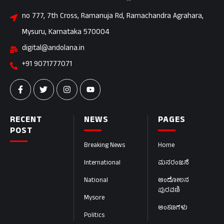
no 777, 7th Cross, Ramanuja Rd, Ramachandra Agrahara,
Mysuru, Karnataka 570004
digital@andolana.in
+91 9071777071
RECENT
NEWS
PAGES
POST
Breaking News
Home
International
ಮನರಂಜನೆ
National
ಆಂದೋಲನ
ಪುರವಣಿ
Mysore
ಅಂಕಣಗಳು
Politics