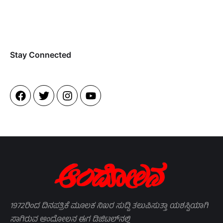
Stay Connected​
1972ರಿಂದ ದಿನಪತ್ರಿಕೆ ಮೂಲಕ ನಿಖರ ಸುದ್ದಿ ತಲುಪಿಸುತ್ತಾ ಯಶಸ್ವಿಯಾಗಿ
ಸಾಗಿರುವ ಆಂದೋಲನ ಈಗ ಡಿಜಿಟಲ್‌ನಲ್ಲಿ