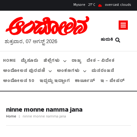
Mysore
21
overcast clouds
ಹುಡುಕಿ
ಶುಕ್ರವಾರ, 07 ಆಗಸ್ಟ್ 2026
HOME
ಮೈಸೂರು
ಜಿಲ್ಲೆಗಳು
ರಾಜ್ಯ
ದೇಶ – ವಿದೇಶ
ಆಂದೋಲನ ಪುರವಣಿ
ಅಂಕಣಗಳು
ಮನರಂಜನೆ
ಆಂದೋಲನ 50
ಇದ್ದದ್ದು ಇದ್ಹಾಂಗ
ಕಾರ್ಟೂನ್
ಇ – ಪೇಪರ್
ninne monne namma jana
Home
ninne monne namma jana