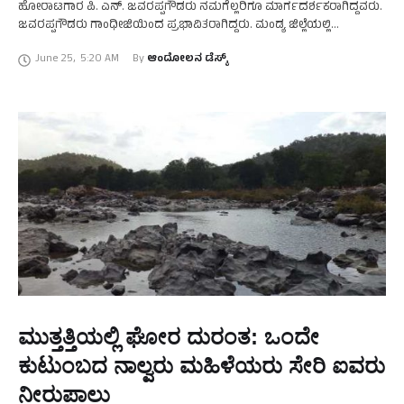
ಹೋರಾಟಗಾರ ಪಿ. ಎನ್. ಜವರಪ್ಪಗೌಡರು ನಮಗೆಲ್ಲರಿಗೂ ಮಾರ್ಗದರ್ಶಕರಾಗಿದ್ದವರು.
ಜವರಪ್ಪಗೌಡರು ಗಾಂಧೀಜಿಯಿಂದ ಪ್ರಭಾವಿತರಾಗಿದ್ದರು. ಮಂಡ್ಯ ಜಿಲ್ಲೆಯಲ್ಲಿ
ಮೌಲ್ಯಗಳನ್ನೇ ಉಸಿರಾಗಿಸಿಕೊಂಡು ಬದುಕಿದ ಕೆಲವು ಮಹನೀಯರಲ್ಲಿ ಸ್ವಾತಂತ್ರ್ಯ
June 25
,
5:20 AM
By 
ಆಂದೋಲನ ಡೆಸ್ಕ್
ಹೋರಾಟಗಾರರಾದ ಪಿ. ಎನ್. ಜವರಪ್ಪಗೌಡರೂ ಒಬ್ಬರು. ಮಂಡ್ಯ ಜಿಲ್ಲೆಯ …
ಮುತ್ತತ್ತಿಯಲ್ಲಿ ಘೋರ ದುರಂತ: ಒಂದೇ
ಕುಟುಂಬದ ನಾಲ್ವರು ಮಹಿಳೆಯರು ಸೇರಿ ಐವರು
ನೀರುಪಾಲು