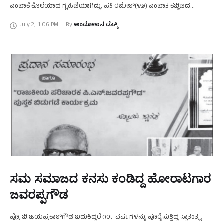
ಎಂಬಾಕೆ ಕೊಲೆಯಾದ ಗೃಹಿಣಿಯಾಗಿದ್ದು, ಪತಿ ರಮೇಶ್(೪೨) ಎಂಬಾತ ಕಬ್ಬಿಣದ
ರಾಡ್‌ನಿಂದ ತಲೆಗೆ ಒಡೆದು ಕೊಲೆ ಮಾಡಿರುವುದಾಗಿ ತಿಳಿದು ಬಂದಿದೆ. …
July 2
,
1:06 PM
By 
ಆಂದೋಲನ ಡೆಸ್ಕ್
ಸಮ ಸಮಾಜದ ಕನಸು ಕಂಡಿದ್ದ ಹೋರಾಟಗಾರ
ಜವರಪ್ಪಗೌಡ
ಪ್ರೊ.ಬಿ.ಜಯಪ್ರಕಾಶ್‌ಗೌಡ ಬದುಕಿದ್ದರೆ ೧೦೯ ವರ್ಷಗಳನ್ನು ಪೂರೈಸುತ್ತಿದ್ದ ಸ್ವಾತಂತ್ರ್ಯ