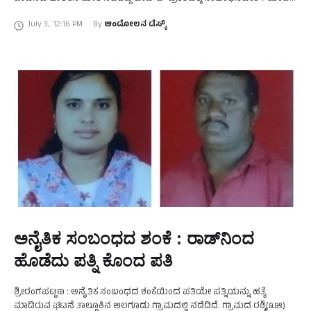
ಆರೋಪಿಗಳು ಹಾಗೂ ಕೃತ್ಯಕ್ಕೆ ಬಳಸಿದ್ದ …
July 3
,
12:16 PM
By 
ಆಂದೋಲನ ಡೆಸ್ಕ್
ಅನೈತಿಕ ಸಂಬಂಧದ ಶಂಕೆ : ರಾಡ್‌ನಿಂದ
ಹೊಡೆದು ಪತ್ನಿ ಕೊಂದ ಪತಿ
ಶ್ರೀರಂಗಪಟ್ಟಣ : ಅನೈತಿಕ ಸಂಬಂಧದ ಶಂಕೆಯಿಂದ ಪತಿಯೇ ಪತ್ನಿಯನ್ನು ಹತ್ಯೆ
ಮಾಡಿರುವ ಘಟನೆ ತಾಲ್ಲೂಕಿನ ಆಲಗೂಡು ಗ್ರಾಮದಲ್ಲಿ ನಡೆದಿದೆ. ಗ್ರಾಮದ ರಶ್ಮಿ(೩೫)