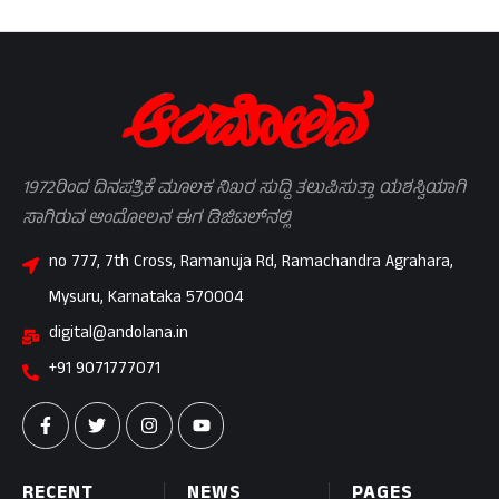
1972ರಿಂದ ದಿನಪತ್ರಿಕೆ ಮೂಲಕ ನಿಖರ ಸುದ್ದಿ ತಲುಪಿಸುತ್ತಾ ಯಶಸ್ವಿಯಾಗಿ
ಸಾಗಿರುವ ಆಂದೋಲನ ಈಗ ಡಿಜಿಟಲ್‌ನಲ್ಲಿ
no 777, 7th Cross, Ramanuja Rd, Ramachandra Agrahara,
Mysuru, Karnataka 570004
digital@andolana.in
+91 9071777071
RECENT
NEWS
PAGES