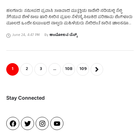
ಹಲಗೂರು: ಸಮೀಪದ ಪ್ರವಾಸಿ ತಾಣವಾದ ಮುತ್ತತ್ತಿಯ ಕಾವೇರಿ ನದಿಯಲ್ಲಿ ಸೆಲ್ಫಿ
ತೆಗೆಯುವ ವೇಳೆ ಕಾಲು ಜಾರಿ ನೀರಿನ ಪ್ರಬಲ ಸೆಳೆತಕ್ಕೆ ಸಿಲುಕಿದ ಪರಿಣಾಮ ಬೆಂಗಳೂರು
ಮೂಲದ ಒಂದೇ ಕುಟುಂಬದ ನಾಲ್ವರು ಮಹಿಳೆಯರು ಸೇರಿದಂತೆ ಕಾರಿನ ಚಾಲಕನೂ
ಸೇರಿ ಐವರು ಮೃತಪಟ್ಟ ದಾರುಣ …
June 24
,
4:47 PM
By 
ಆಂದೋಲನ ಡೆಸ್ಕ್
1
2
3
…
108
109
Stay Connected​