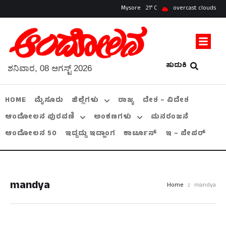
Mysore
21
overcast clouds
ಹುಡುಕಿ
ಶನಿವಾರ, 08 ಆಗಸ್ಟ್ 2026
HOME
ಮೈಸೂರು
ಜಿಲ್ಲೆಗಳು
ರಾಜ್ಯ
ದೇಶ – ವಿದೇಶ
ಆಂದೋಲನ ಪುರವಣಿ
ಅಂಕಣಗಳು
ಮನರಂಜನೆ
ಆಂದೋಲನ 50
ಇದ್ದದ್ದು ಇದ್ಹಾಂಗ
ಕಾರ್ಟೂನ್
ಇ – ಪೇಪರ್
mandya
Home
mandya