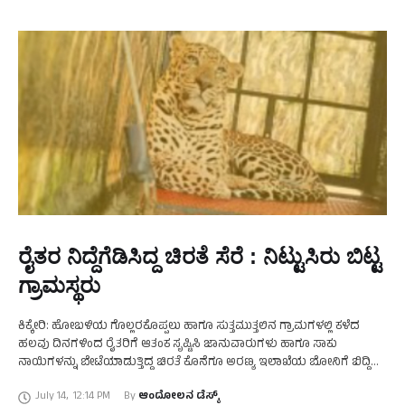
ರೈತರ ನಿದ್ದೆಗೆಡಿಸಿದ್ದ ಚಿರತೆ ಸೆರೆ : ನಿಟ್ಟುಸಿರು ಬಿಟ್ಟ
ಗ್ರಾಮಸ್ಥರು
ಕಿಕ್ಕೇರಿ: ಹೋಬಳಿಯ ಗೊಲ್ಲರಕೊಪ್ಪಲು ಹಾಗೂ ಸುತ್ತಮುತ್ತಲಿನ ಗ್ರಾಮಗಳಲ್ಲಿ ಕಳೆದ
ಹಲವು ದಿನಗಳಿಂದ ರೈತರಿಗೆ ಆತಂಕ ಸೃಷ್ಟಿಸಿ ಜಾನುವಾರುಗಳು ಹಾಗೂ ಸಾಕು
ನಾಯಿಗಳನ್ನು ಬೇಟೆಯಾಡುತ್ತಿದ್ದ ಚಿರತೆ ಕೊನೆಗೂ ಅರಣ್ಯ ಇಲಾಖೆಯ ಬೋನಿಗೆ ಬಿದ್ದಿದ್ದು,
ಇದರಿಂದ ರೈತರು ನೆಮ್ಮದಿಯ ನಿಟ್ಟುಸಿರು ಬಿಟ್ಟಿದ್ದಾರೆ. ಕಿಕ್ಕೇರಿ ಹೋಬಳಿಯ …
July 14
,
12:14 PM
By 
ಆಂದೋಲನ ಡೆಸ್ಕ್