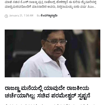
ಮಾಜಿ ಸಚಿವ ಕೆ.ಎನ್.ರಾಜಣ್ಣ ಪುತ್ರ ರಾಜೇಂದ್ರ ಹೇಳಿದ್ದಾರೆ. ಈ ಕುರಿತು ಮೈಸೂರಿನಲ್ಲಿ
ಮಾಧ್ಯಮದವರೊಂದಿಗೆ ಮಾತನಾಡಿದ ಅವರು, ಸಿದ್ದರಾಮಯ್ಯ ಐದು ವರ್ಷ ಸಿಎಂ
ಆಗಿರಬೇಕೆಂಬುದು ನಮ್ಮ ಆಸೆಯಾಗಿದೆ. ಈಗಾಗಲೇ ಸಿಎಂ …
January 21
,
7:34 AM
By 
ಕೆಂಡಗಣ್ಣಸ್ವಾಮಿ
ರಾಜಣ್ಣ ಮನೆಯಲ್ಲಿ ಯಾವುದೇ ರಾಜಕೀಯ
ಚರ್ಚೆಯಾಗಿಲ್ಲ: ಸಚಿವ ಪರಮೇಶ್ವರ್‌ ಸ್ಪಪ್ಟನೆ