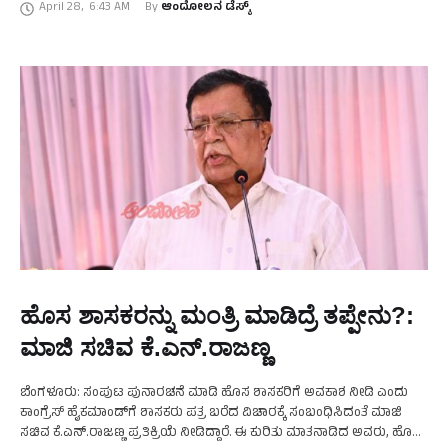
April 28
,
6:43 AM
By 
ಆಂದೋಲನ ಡೆಸ್ಕ್
ಮಾತನಾಡಿದ ಅವರು, …
ಹೊಸ ಶಾಸಕರನ್ನು ಮಂತ್ರಿ ಮಾಡಿದ್ರೆ ತಪ್ಪೇನು?:
ಮಾಜಿ ಸಚಿವ ಕೆ.ಎನ್.ರಾಜಣ್ಣ
ಬೆಂಗಳೂರು: ಸಂಪುಟ ಪುನಾರಚನೆ ಮಾಡಿ ಹೊಸ ಶಾಸಕರಿಗೆ ಅವಕಾಶ ನೀಡಿ ಎಂದು
ಕಾಂಗ್ರೆಸ್‌ ಹೈಕಮಾಂಡ್‌ಗೆ ಶಾಸಕರು ಪತ್ರ ಬರೆದ ವಿಚಾರಕ್ಕೆ ಸಂಬಂಧಿಸಿದಂತೆ ಮಾಜಿ
ಸಚಿವ ಕೆ.ಎನ್.ರಾಜಣ್ಣ ಪ್ರತಿಕ್ರಿಯೆ ನೀಡಿದ್ದಾರೆ. ಈ ಕುರಿತು ಮಾತನಾಡಿದ ಅವರು, ಹೊಸ