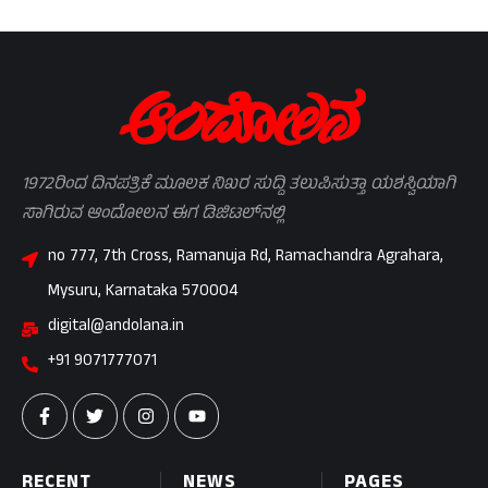
1972ರಿಂದ ದಿನಪತ್ರಿಕೆ ಮೂಲಕ ನಿಖರ ಸುದ್ದಿ ತಲುಪಿಸುತ್ತಾ ಯಶಸ್ವಿಯಾಗಿ
ಸಾಗಿರುವ ಆಂದೋಲನ ಈಗ ಡಿಜಿಟಲ್‌ನಲ್ಲಿ
no 777, 7th Cross, Ramanuja Rd, Ramachandra Agrahara,
Mysuru, Karnataka 570004
digital@andolana.in
+91 9071777071
RECENT
NEWS
PAGES