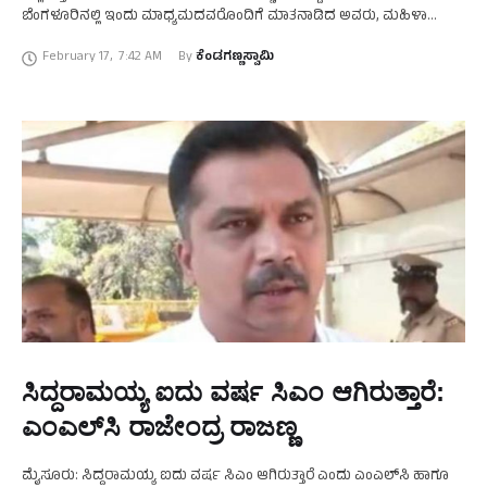
ಬೆಂಗಳೂರಿನಲ್ಲಿ ಇಂದು ಮಾಧ್ಯಮದವರೊಂದಿಗೆ ಮಾತನಾಡಿದ ಅವರು, ಮಹಿಳಾ
ಮೀಸಲಾತಿ ಬಂದರೆ ಪುತ್ರಿ ರಶ್ಮಿ ರಾಜಣ್ಣರನ್ನೇ ನಿಲ್ಲಿಸುತ್ತೇನೆ ಎಂದರು. ಇನ್ನು …
February 17
,
7:42 AM
By 
ಕೆಂಡಗಣ್ಣಸ್ವಾಮಿ
ಸಿದ್ದರಾಮಯ್ಯ ಐದು ವರ್ಷ ಸಿಎಂ ಆಗಿರುತ್ತಾರೆ:
ಎಂಎಲ್‌ಸಿ ರಾಜೇಂದ್ರ ರಾಜಣ್ಣ
ಮೈಸೂರು: ಸಿದ್ದರಾಮಯ್ಯ ಐದು ವರ್ಷ ಸಿಎಂ ಆಗಿರುತ್ತಾರೆ ಎಂದು ಎಂಎಲ್‌ಸಿ ಹಾಗೂ