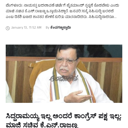
ಬೆಂಗಳೂರು: ನಾಯಕತ್ವ ಬದಲಾವಣೆ ಚರ್ಚೆಗೆ ಹೈಕಮಾಂಡ್‌ ಸ್ಪಷ್ಟನೆ ಕೊಡಬೇಕು ಎಂದು
ಮಾಜಿ ಸಚಿವ ಕೆ.ಎನ್.ರಾಜಣ್ಣ ಒತ್ತಾಯಿಸಿದ್ದಾರೆ. ಜನವರಿ.16ಕ್ಕೆ ಸಿಹಿಸುದ್ದಿ ಬರಲಿದೆ
ಎಂಬ ಡಿಕೆಶಿ ಬಣದ ಶಾಸಕರ ಹೇಳಿಕೆ ಕುರಿತು ಮಾತನಾಡಿದರು. ಸಿಹಿಸುದ್ದಿನಾದರೂ
ಬರಲಿ ಏನಾದರೂ ಬರಲಿ. ಸಿಹಿಸುದ್ದಿ ಕಹಿಸುದ್ದಿ ಕೊಡುವುದು ಹೈಕಮಾಂಡ್‌, …
January 13
,
11:52 AM
By 
ಕೆಂಡಗಣ್ಣಸ್ವಾಮಿ
ಸಿದ್ದರಾಮಯ್ಯ ಇಲ್ಲ ಅಂದರೆ ಕಾಂಗ್ರೆಸ್‌ ಪಕ್ಷ ಇಲ್ಲ:
ಮಾಜಿ ಸಚಿವ ಕೆ.ಎನ್.ರಾಜಣ್ಣ