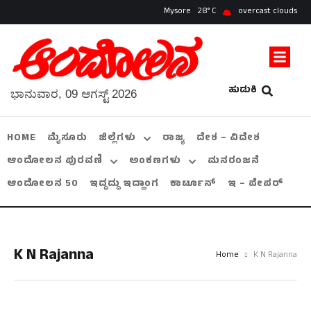
Mysore
28
overcast clouds
ಹುಡುಕಿ
ಭಾನುವಾರ, 09 ಆಗಸ್ಟ್ 2026
HOME
ಮೈಸೂರು
ಜಿಲ್ಲೆಗಳು
ರಾಜ್ಯ
ದೇಶ – ವಿದೇಶ
ಆಂದೋಲನ ಪುರವಣಿ
ಅಂಕಣಗಳು
ಮನರಂಜನೆ
ಆಂದೋಲನ 50
ಇದ್ದದ್ದು ಇದ್ಹಾಂಗ
ಕಾರ್ಟೂನ್
ಇ – ಪೇಪರ್
K N Rajanna
Home
K N Rajanna