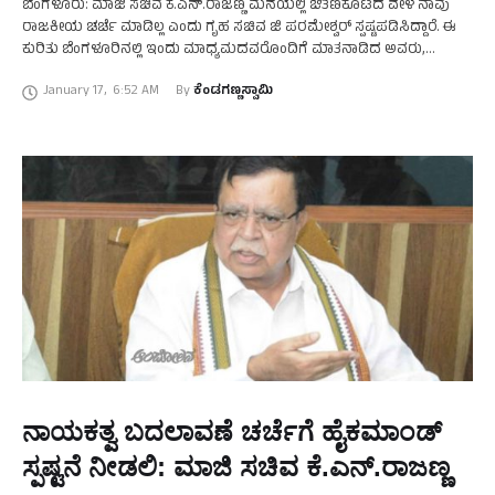
ಬೆಂಗಳೂರು: ಮಾಜಿ ಸಚಿವ ಕೆ.ಎನ್.ರಾಜಣ್ಣ ಮನೆಯಲ್ಲಿ ಔತಣಕೂಟದ ವೇಳೆ ನಾವು
ರಾಜಕೀಯ ಚರ್ಚೆ ಮಾಡಿಲ್ಲ ಎಂದು ಗೃಹ ಸಚಿವ ಜಿ ಪರಮೇಶ್ವರ್‌ ಸ್ಪಷ್ಟಪಡಿಸಿದ್ದಾರೆ. ಈ
ಕುರಿತು ಬೆಂಗಳೂರಿನಲ್ಲಿ ಇಂದು ಮಾಧ್ಯಮದವರೊಂದಿಗೆ ಮಾತನಾಡಿದ ಅವರು,
ಮನೆಯಲ್ಲಿ ಮಾಂಸಹಾರ ಮಾಡಲಾಗಿತ್ತು. ನಾವೆಲ್ಲಾ ಊಟ ಮಾಡಿದೆವು. …
January 17
,
6:52 AM
By 
ಕೆಂಡಗಣ್ಣಸ್ವಾಮಿ
ನಾಯಕತ್ವ ಬದಲಾವಣೆ ಚರ್ಚೆಗೆ ಹೈಕಮಾಂಡ್‌
ಸ್ಪಷ್ಟನೆ ನೀಡಲಿ: ಮಾಜಿ ಸಚಿವ ಕೆ.ಎನ್.ರಾಜಣ್ಣ