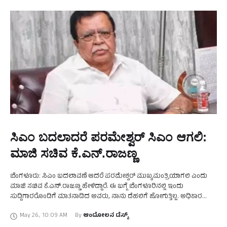
ಸಿಎಂ ಬದಲಾದರೆ ಪರಮೇಶ್ವರ್‌ ಸಿಎಂ ಆಗಲಿ:
ಮಾಜಿ ಸಚಿವ ಕೆ.ಎನ್.ರಾಜಣ್ಣ
ಬೆಂಗಳೂರು: ಸಿಎಂ ಬದಲಾವಣೆ ಆದರೆ ಪರಮೇಶ್ವರ್‌ ಮುಖ್ಯಮಂತ್ರಿಯಾಗಲಿ ಎಂದು
ಮಾಜಿ ಸಚಿವ ಕೆ.ಎನ್.ರಾಜಣ್ಣ ಹೇಳಿದ್ದಾರೆ. ಈ ಬಗ್ಗೆ ಬೆಂಗಳೂರಿನಲ್ಲಿ ಇಂದು
ಸುದ್ದಿಗಾರರೊಂದಿಗೆ ಮಾತನಾಡಿದ ಅವರು, ನಾನು ದೆಹಲಿಗೆ ಹೋಗುತ್ತಿಲ್ಲ. ಅಧಿಕಾರ
ಹಸ್ತಾಂತರ ಗೊಂದಲ ಬಗೆಹರಿಸಬೇಕು. ಸಿಎಂ ಸ್ಥಾನದಲ್ಲಿ ಸಿದ್ದರಾಮಯ್ಯರನ್ನು
May 26
,
10:09 AM
By 
ಆಂದೋಲನ ಡೆಸ್ಕ್
ಮುಂದುವರಿಸಬೇಕೋ ಅಥವಾ …