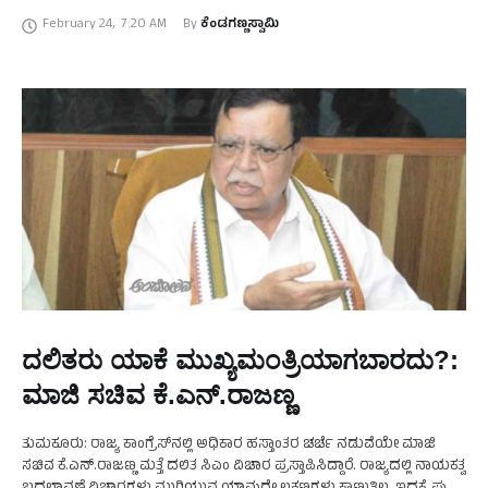
ಶಾಸಕರನ್ನು ಮಂತ್ರಿ ಮಾಡಿದರೆ ತಪ್ಪೇನಿಲ್ಲ. …
February 24
,
7:20 AM
By 
ಕೆಂಡಗಣ್ಣಸ್ವಾಮಿ
ದಲಿತರು ಯಾಕೆ ಮುಖ್ಯಮಂತ್ರಿಯಾಗಬಾರದು?:
ಮಾಜಿ ಸಚಿವ ಕೆ.ಎನ್.ರಾಜಣ್ಣ
ತುಮಕೂರು: ರಾಜ್ಯ ಕಾಂಗ್ರೆಸ್‌ನಲ್ಲಿ ಅಧಿಕಾರ ಹಸ್ತಾಂತರ ಚರ್ಚೆ ನಡುವೆಯೇ ಮಾಜಿ
ಸಚಿವ ಕೆ.ಎನ್.ರಾಜಣ್ಣ ಮತ್ತೆ ದಲಿತ ಸಿಎಂ ವಿಚಾರ ಪ್ರಸ್ತಾಪಿಸಿದ್ದಾರೆ. ರಾಜ್ಯದಲ್ಲಿ ನಾಯಕತ್ವ