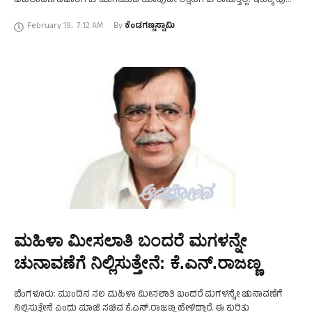
ಬದಲಾವಣೆ ವಿಚಾರಗಳು ಮುಗಿಯುವ ಯಾವುದೇ ಲಕ್ಷಣಗಳು ಕಾಣುತ್ತಿಲ್ಲ. ಇದಕ್ಕೆ ಪುಷ್ಠಿ
ನೀಡುವಂತೆ ಮಾಜಿ ಸಚಿವ ಕೆ.ಎನ್.ರಾಜಣ್ಣ ಅವರು …
February 19
,
7:12 AM
By 
ಕೆಂಡಗಣ್ಣಸ್ವಾಮಿ
ಮಹಿಳಾ ಮೀಸಲಾತಿ ಬಂದರೆ ಮಗಳನ್ನೇ
ಚುನಾವಣೆಗೆ ನಿಲ್ಲಿಸುತ್ತೇನೆ: ಕೆ.ಎನ್‌.ರಾಜಣ್ಣ
ಬೆಂಗಳೂರು: ಮುಂದಿನ ಸಲ ಮಹಿಳಾ ಮೀಸಲಾತಿ ಬಂದರೆ ಮಗಳನ್ನೇ ಚುನಾವಣೆಗೆ
ನಿಲ್ಲಿಸುತ್ತೇನೆ ಎಂದು ಮಾಜಿ ಸಚಿವ ಕೆ.ಎನ್.ರಾಜಣ್ಣ ಹೇಳಿದ್ದಾರೆ. ಈ ಕುರಿತು