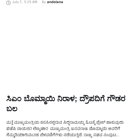
July 7
,
5:29 AM
By 
andolana
ಸಿಎಂ ಬೊಮ್ಮಾಯಿ ನಿರಾಳ; ದ್ರೌಪದಿಗೆ ಗೌಡರ
ಬಲ
ಮತ್ತೆ ಮುಖ್ಯಮಂತ್ರಿಯ ಕನಸಿನಲ್ಲಿರುವ ಸಿದ್ಧರಾಮಯ್ಯ ಓಟಕ್ಕೆ ಬ್ರೇಕ್ ಹಾಕುವುದು
ಬಿಜೆಪಿ ನಾಯಕರ ಲೆಕ್ಕಾಚಾರ ಮುಖ್ಯಮಂತ್ರಿ ಬಸವರಾಜ ಬೊಮ್ಮಾಯಿ ಅವರಿಗೆ
ನೆಮ್ಮದಿಯಾಗುವಂತಹ ಬೆಳವಣಿಗೆಗಳು ನಡೆಯುತ್ತಿವೆ. ರಾಜ್ಯ ಸಚಿವ ಸಂಪುಟ