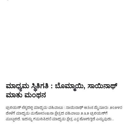
ಮಾಧ್ಯಮ ಸ್ಥಿತಿಗತಿ : ಬೊಮ್ಮಾಯಿ, ಸಾಯಿನಾಥ್‌
ಮಾತು ಮಂಥನ
ಟ್ರಿಲಿಯನ್ ಲೆಕ್ಕದಲ್ಲಿ ಮಾಧ್ಯಮ ವಹಿವಾಟು : ಸಾಯಿನಾಥ್ ಆತಂಕ ಮೈಸೂರು: ೨೦೨೪ರ
ವೇಳೆಗೆ ಮಾಧ್ಯಮ ಮನೋರಂಜನಾ ಕ್ಷೇತ್ರದ ವಹಿವಾಟು ೨.೩೨ ಟ್ರಿಲಿಯನ್‌ಗೆ
ಮುಟ್ಟಲಿದೆ. ಇದನ್ನು ಗಮನಿಸಿದರೆ ಮಾಧ್ಯಮ ಕ್ಷೇತ್ರ ಎತ್ತ ಹೋಗುತ್ತಿದೆ ಎನ್ನುವುದು
ಗೊತ್ತಾಗುತ್ತಿದೆ ಎಂದು ಹಿರಿಯ ಪತ್ರಕರ್ತ ಪಿ.ಸಾಯಿನಾಥ್ ಅವರು …