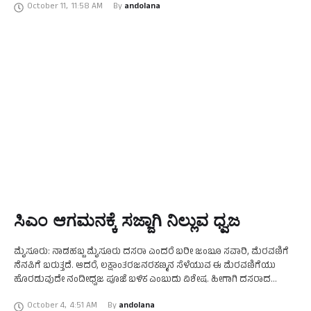
October 11
,
11:58 AM
By 
andolana
ಸಿಎಂ ಆಗಮನಕ್ಕೆ ಸಜ್ಜಾಗಿ ನಿಲ್ಲುವ ಧ್ವಜ
ಮೈಸೂರು: ನಾಡಹಬ್ಬ ಮೈಸೂರು ದಸರಾ ಎಂದರೆ ಬರೀ ಜಂಬೂ ಸವಾರಿ, ಮೆರವಣಿಗೆ
ನೆನಪಿಗೆ ಬರುತ್ತದೆ. ಆದರೆ, ಲಕ್ಷಾಂತರಜನರಕಣ್ಮನ ಸೆಳೆಯುವ ಈ ಮೆರವಣಿಗೆಯು
ಹೊರಡುವುದೇ ನಂದೀಧ್ವಜ ಪೂಜೆ ಬಳಿಕ ಎಂಬುದು ವಿಶೇಷ. ಹೀಗಾಗಿ ದಸರಾದ
ಅವಿಭಾಜ್ಯ ಅಂಗ ನಂದೀಧ್ವಜ ಕುಣಿತವಾಗಿದೆ. ವಿಜಯದಶಮಿ ದಿನದಂದು …
October 4
,
4:51 AM
By 
andolana