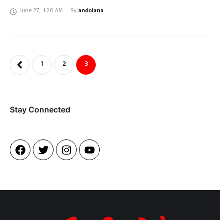
ವಿಸ್ತರಣೆಗಾಗಿ ದಿಲ್ಲಿಯ ತನಕ ಬರಬೇಡಿ ಅಂತ ಬಿಜೆಪಿ ವರಿಷ್ಟರಾದ ಅಮಿತ್ ಶಾ ಅವರು …
June 27
,
1:20 AM
By 
andolana
1
2
3
Stay Connected​