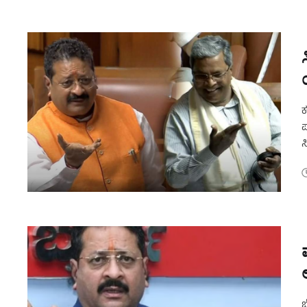
ಕ
ಪ
ಸ
ಆ
ಬ