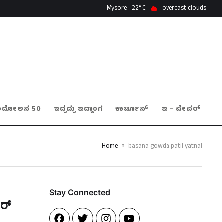
Mysore
22
overcast clouds
ಂದೋಲನ 50
ಇದ್ದದ್ದು ಇದ್ಹಾಂಗ
ಕಾರ್ಟೂನ್
ಇ – ಪೇಪರ್
Home
basana gowda patil yatnal
Stay Connected​
ರ್