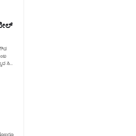
ೀಲ್‌
ನಗೌಡ
 ಎಂಬ
್ಯದ ಸಿಎಂ
ರೊಬ್ಬರೂ