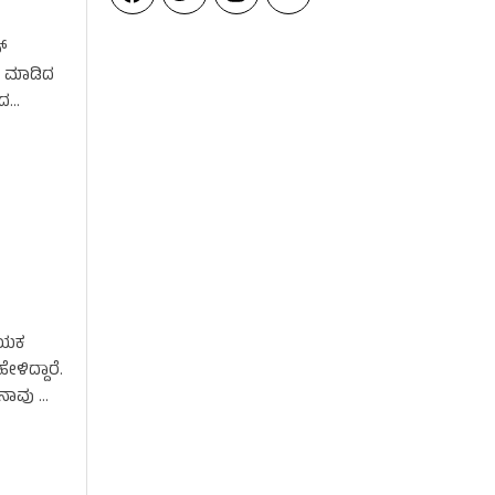
್
ಣ ಮಾಡಿದ
ಸದ
ನಾಯಕ
ಿದ್ದಾರೆ.
ನಾವು …