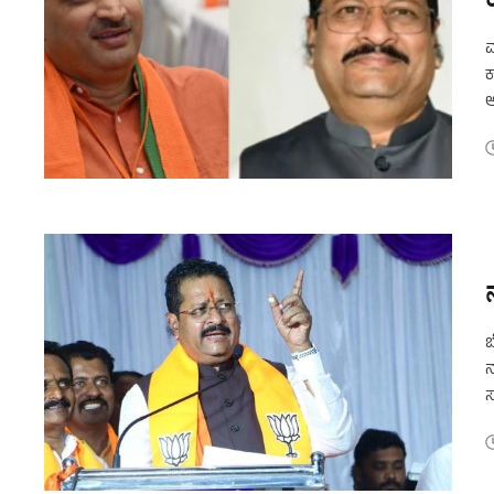
ಮ
ಕ
ಅ
ಬ
ನ
ಸ