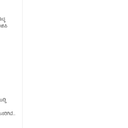
ದ್ಧ
ಜಿಪಿ
ದ್ದಿ
ನರಿಗಿದೆ