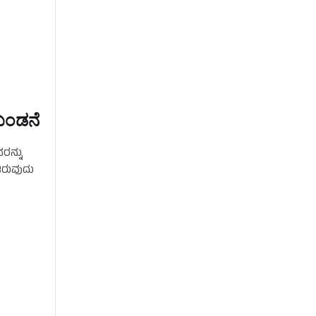
 ಖಂಡನೆ
ರನ್ನು
ಿರುವುದು