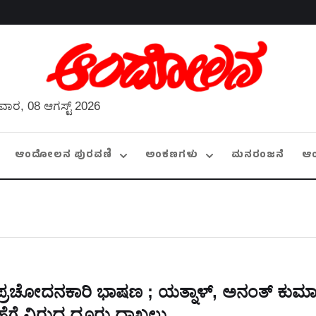
ವಾರ, 08 ಆಗಸ್ಟ್ 2026
ಆಂದೋಲನ ಪುರವಣಿ
ಅಂಕಣಗಳು
ಮನರಂಜನೆ
ಆ
ಪ್ರಚೋದನಕಾರಿ ಭಾಷಣ ; ಯತ್ನಾಳ್, ಅನಂತ್ ಕುಮಾ
ಹೆಗ್ಡೆ ವಿರುದ್ಧ ದೂರು ದಾಖಲು