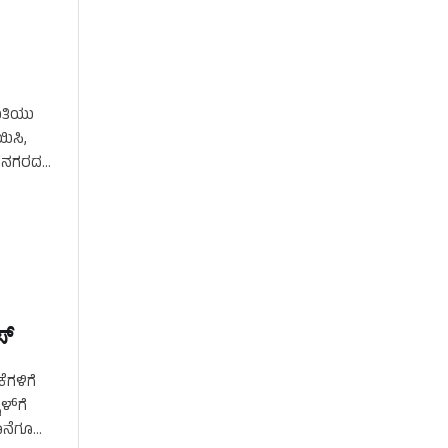
ಿತಿಯು
ಿಸಿ,
ನಗರದಲ್ಲಿ
್‌
ೆಗಳಿಗೆ
ಳ್‌ಗೆ
ೊನೆಗೂ