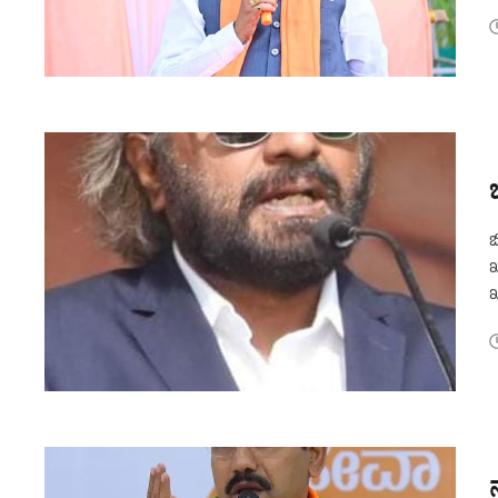
ಹ
ಬ
ಖ
ಖ
ಸ