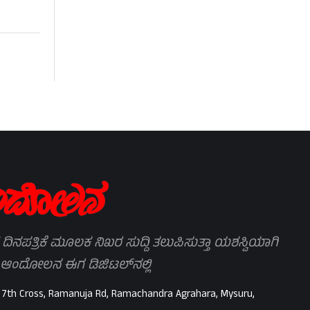
 ದಿನಪತ್ರಿಕೆ ಮೂಲಕ ನಿಖರ ಸುದ್ದಿ ತಲುಪಿಸುತ್ತಾ ಯಶಸ್ವಿಯಾಗಿ
 ಆಂದೋಲನ ಈಗ ಡಿಜಿಟಲ್‌ನಲ್ಲಿ
 7th Cross, Ramanuja Rd, Ramachandra Agrahara, Mysuru,