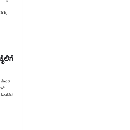
ವರು,
ದಾರೆ. …
ೈಲಿಗೆ
ಿ ಸಿಎಂ
ಳ್‌
ಾತನಾಡಿದ