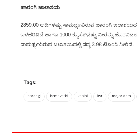
ಹಾರಂಗಿ ಜಾಲಾಶಯ
2859.00 ಅಡಿಗಳಷ್ಟು ಸಾಮರ್ಥ್ಯವಿರುವ ಹಾರಂಗಿ ಜಲಾಶಯದಲ್ಲಿ 
ಒಳಹರಿವಿದೆ ಹಾಗೂ 1000 ಕ್ಯೂಸೆಕ್‌ನಷ್ಟು ನೀರನ್ನು ಹೊರಬಿಡಲಾ
ಸಾಮರ್ಥ್ಯವಿರುವ ಜಲಾಶಯದಲ್ಲಿ ಸದ್ಯ 3.98 ಟಿಎಂಸಿ ನೀರಿದೆ.
Tags:
harangi
hemavathi
kabini
ksr
major dam