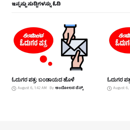
ಇನ್ನಷ್ಟು ಸುದ್ದಿಗಳನ್ನು ಓದಿ
ಓದುಗರ ಪತ್ರ: ಬಂಡಾಯದ ಹೊಳೆ
ಓದುಗರ ಪತ್
August 6, 1:42 AM
By
ಆಂದೋಲನ ಡೆಸ್ಕ್
August 6,