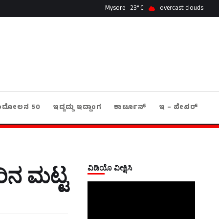
Mysore
23
overcast clouds
ಂದೋಲನ 50
ಇದ್ದದ್ದು ಇದ್ಹಾಂಗ
ಕಾರ್ಟೂನ್
ಇ – ಪೇಪರ್
ವಿಡಿಯೊ ವೀಕ್ಷಿಸಿ
ಿನ ಮಟ್ಟ