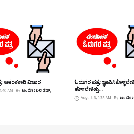
ರ: ಆತಂಕಕಾರಿ ವಿಚಾರ
ಓದುಗರ ಪತ್ರ: ಜ್ಞಾಪಿಸಿಕೊಳ್ಳಬೇಕಿತ್
ಹೇಳಬೇಕಿತ್ತು…
 1:40 AM
By
ಆಂದೋಲನ ಡೆಸ್ಕ್
August 6, 1:38 AM
By
ಆಂದೋಲನ