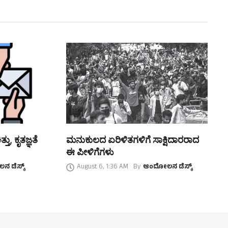
ತು, ಕೃತಜ್ಞತೆ
ಮನುಕುಲದ ಏರಿಳಿತಗಳಿಗೆ ಸಾಕ್ಷಿದಾರರಾದ
ಈ ಪೀಳಿಗೆಗಳು
 ಡೆಸ್ಕ್
August 6, 1:36 AM
By
ಆಂದೋಲನ ಡೆಸ್ಕ್