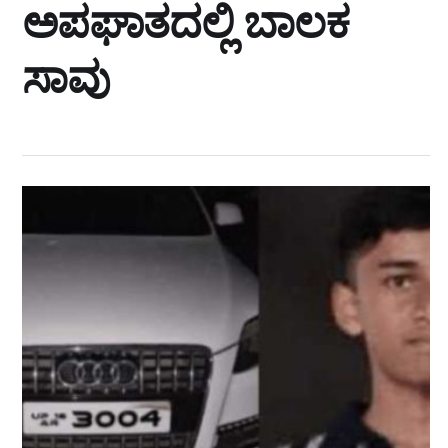
ಅಪಘಾತದಲ್ಲಿ ಬಾಲಕ
ಸಾವು