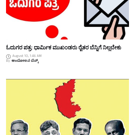
ಓದುಗರ ಪತ್ರ: ಧಾರ್ಮಿಕ ಮುಖಂಡರು ರೈತರ ಬೆನ್ನಿಗೆ ನಿಲ್ಲಬೇಕು
August 10, 1:46 AM
By
ಆಂದೋಲನ ಡೆಸ್ಕ್