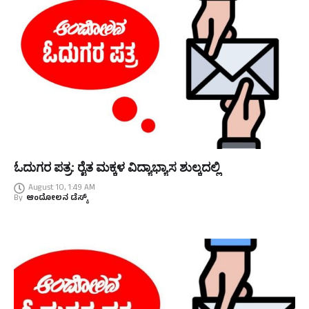
ಓದುಗರ ಪತ್ರ: ರೈತ ಮಕ್ಕಳ ವಿದ್ಯಾಭ್ಯಾಸ ಶುಲ್ಕದಲ್ಲಿ
August 10, 1:49 AM
By
ಆಂದೋಲನ ಡೆಸ್ಕ್