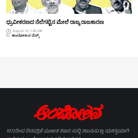
ಧ್ರುವೀಕರಣದ ನೆಲೆಗಟ್ಟಿನ ಮೇಲೆ ರಾಜ್ಯ ರಾಜಕಾರಣ
August 10, 1:44 AM
By
ಆಂದೋಲನ ಡೆಸ್ಕ್
1972ರಿಂದ ದಿನಪತ್ರಿಕೆ ಮೂಲಕ ನಿಖರ ಸುದ್ದಿ ತಲುಪಿಸುತ್ತಾ ಯಶಸ್ವಿಯಾಗಿ