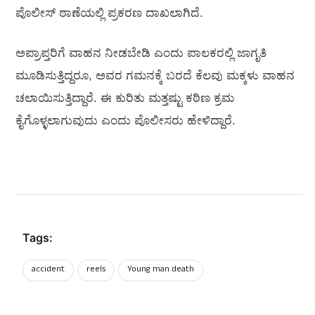
ಪೊಲೀಸ್ ಠಾಣೆಯಲ್ಲಿ ಪ್ರಕರಣ ದಾಖಲಾಗಿದೆ.‌
ಅಪ್ರಾಪ್ತರಿಗೆ ವಾಹನ ನೀಡಬೇಡಿ ಎಂದು ಪಾಲಕರಲ್ಲಿ ಜಾಗೃತಿ
ಮೂಡಿಸುತ್ತಿದ್ದರೂ, ಅವರ ಗಮನಕ್ಕೆ ಬರದೆ ಕೆಲವು ಮಕ್ಕಳು ವಾಹನ
ಚಲಾಯಿಸುತ್ತಿದ್ದಾರೆ. ಈ ಕುರಿತು ಮತ್ತಷ್ಟು ಕಠಿಣ ಕ್ರಮ
ಕೈಗೊಳ್ಳಲಾಗುವುದು ಎಂದು ಪೊಲೀಸರು ಹೇಳಿದ್ದಾರೆ.
Tags:
accident
reels
Young man death