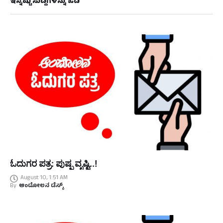
ಇನ್ನಷ್ಟು ಸುದ್ದಿಗಳನ್ನು ಓದಿ
ಓದುಗರ ಪತ್ರ: ಪುಷ್ಪ ವೃಷ್ಟಿ..!
August 10, 1:51 AM
By
ಆಂದೋಲನ ಡೆಸ್ಕ್