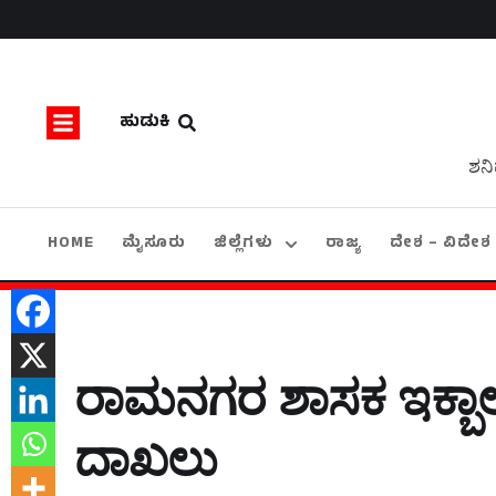
ಹುಡುಕಿ
ಶನಿ
HOME
ಮೈಸೂರು
ಜಿಲ್ಲೆಗಳು
ರಾಜ್ಯ
ದೇಶ – ವಿದೇಶ
ರಾಮನಗರ ಶಾಸಕ ಇಕ್ಬಾಲ್‌
ದಾಖಲು