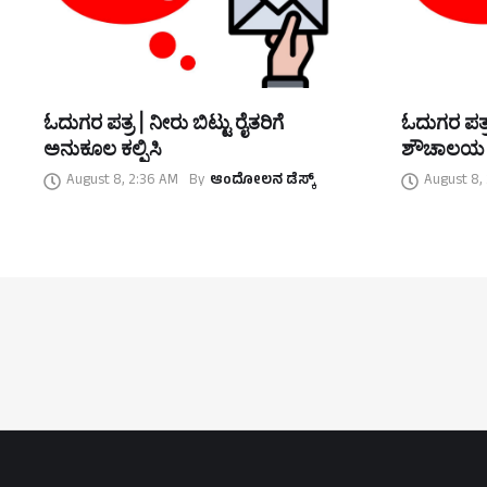
ಓದುಗರ ಪತ್ರ | ನೀರು ಬಿಟ್ಟು ರೈತರಿಗೆ
ಓದುಗರ ಪತ್ರ
ಅನುಕೂಲ ಕಲ್ಪಿಸಿ
ಶೌಚಾಲಯ
August 8, 2:36 AM
By
ಆಂದೋಲನ ಡೆಸ್ಕ್
August 8,