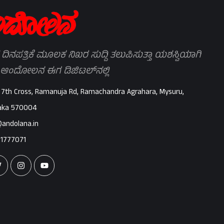
 ದಿನಪತ್ರಿಕೆ ಮೂಲಕ ನಿಖರ ಸುದ್ದಿ ತಲುಪಿಸುತ್ತಾ ಯಶಸ್ವಿಯಾಗಿ
 ಆಂದೋಲನ ಈಗ ಡಿಜಿಟಲ್‌ನಲ್ಲಿ
 7th Cross, Ramanuja Rd, Ramachandra Agrahara, Mysuru,
aka 570004
@andolana.in
71777071