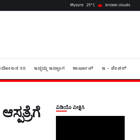
Mysore
25
broken clouds
ಂದೋಲನ 50
ಇದ್ದದ್ದು ಇದ್ಹಾಂಗ
ಕಾರ್ಟೂನ್
ಇ – ಪೇಪರ್
ವಿಡಿಯೊ ವೀಕ್ಷಿಸಿ
ಪತ್ರೆಗೆ