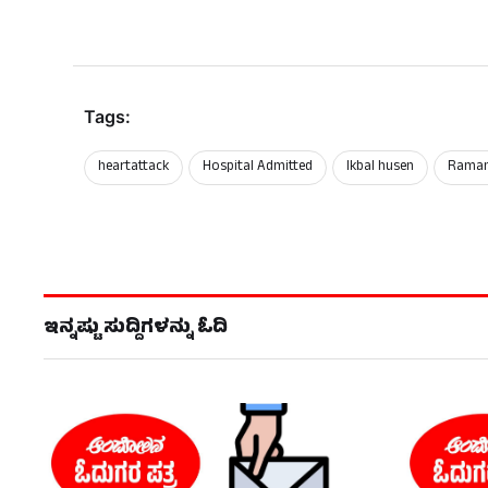
Tags:
heartattack
Hospital Admitted
Ikbal husen
Raman
ಇನ್ನಷ್ಟು ಸುದ್ದಿಗಳನ್ನು ಓದಿ