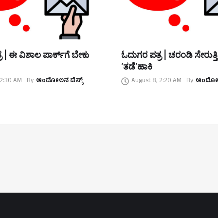
 | ಈ ವಿಶಾಲ ಪಾರ್ಕ್‌ಗೆ ಬೇಕು
ಓದುಗರ ಪತ್ರ | ಚರಂಡಿ ಸೇರುತ್ತ
‘ತಡೆ’ಹಾಕಿ
 2:30 AM
By
ಆಂದೋಲನ ಡೆಸ್ಕ್
August 8, 2:20 AM
By
ಆಂದೋಲನ