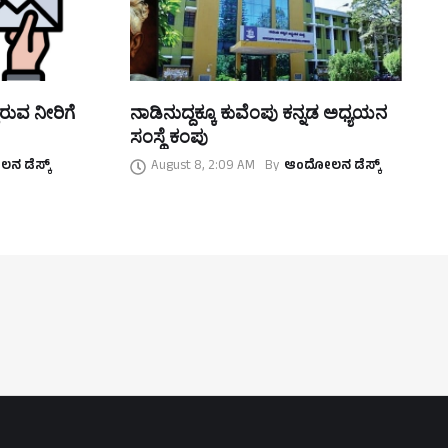
ಿರುವ ನೀರಿಗೆ
ನಾಡಿನುದ್ದಕ್ಕೂ ಕುವೆಂಪು ಕನ್ನಡ ಅಧ್ಯಯನ
ಸಂಸ್ಥೆ ಕಂಪು
 ಡೆಸ್ಕ್
August 8, 2:09 AM
By
ಆಂದೋಲನ ಡೆಸ್ಕ್