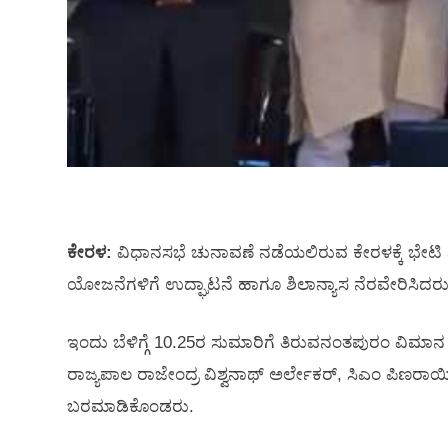
ಕೇರಳ:
ವಿಧಾನಸಭೆ ಚುನಾವಣೆ ನಡೆಯಲಿರುವ ಕೇರಳಕ್ಕೆ ಭೇಟಿ ನ
ಯೋಜನೆಗಳಿಗೆ ಉದ್ಘಾಟನೆ ಹಾಗೂ ಶಿಲಾನ್ಯಾಸ ನೆರವೇರಿಸಿದರು
ಇಂದು ಬೆಳಿಗ್ಗೆ 10.25ರ ಸುಮಾರಿಗೆ ತಿರುವನಂತಪುರಂ ವಿಮಾನ ನ
ರಾಜ್ಯಪಾಲ ರಾಜೇಂದ್ರ ವಿಶ್ವನಾಥ್‌ ಅರ್ಲೇಕರ್‌, ಸಿಎಂ ಪಿಣರ
ಬರಮಾಡಿಕೊಂಡರು.