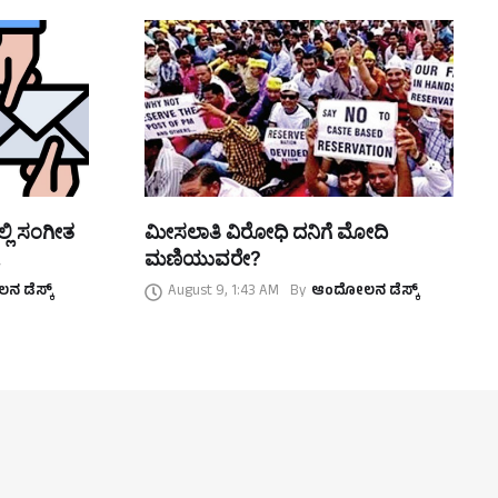
್ಲಿ ಸಂಗೀತ
ಮೀಸಲಾತಿ ವಿರೋಧಿ ದನಿಗೆ ಮೋದಿ
ಮಣಿಯುವರೇ?
 ಡೆಸ್ಕ್
August 9, 1:43 AM
By
ಆಂದೋಲನ ಡೆಸ್ಕ್