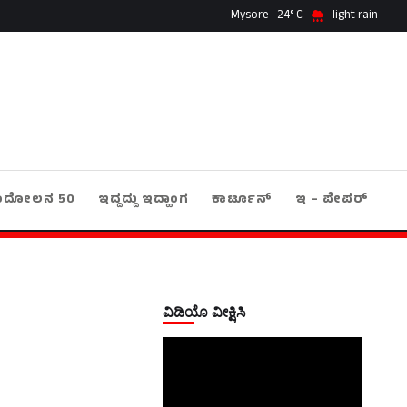
Mysore
24
light rain
ಂದೋಲನ 50
ಇದ್ದದ್ದು ಇದ್ಹಾಂಗ
ಕಾರ್ಟೂನ್
ಇ – ಪೇಪರ್
ವಿಡಿಯೊ ವೀಕ್ಷಿಸಿ