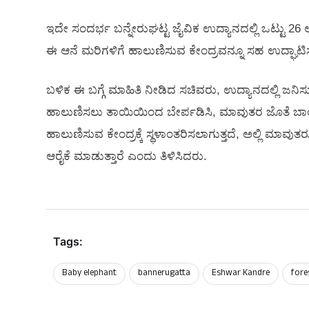
ಇದೇ ಸಂದರ್ಭ ಬನ್ನೇರುಘಟ್ಟ ಜೈವಿಕ ಉದ್ಯಾನದಲ್ಲಿ ಒಟ್ಟು 26 ಆನ
ಈ ಆನೆ ಮರಿಗಳಿಗೆ ಹಾಲುಣಿಸುವ ಕೇಂದ್ರವನ್ನೂ ಸಹ ಉದ್ಘಾಟ
ಬಳಿಕ ಈ ಬಗ್ಗೆ ಮಾಹಿತಿ ನೀಡಿದ ಸಚಿವರು, ಉದ್ಯಾನದಲ್ಲಿ ಜನ
ಹಾಲುಣಿಸಲು ತಾಯಿಯಿಂದ ಬೇರ್ಪಡಿಸಿ, ಮಾವುತರ ಜೊತೆ ಬಾಂಧವ್
ಹಾಲುಣಿಸುವ ಕೇಂದ್ರಕ್ಕೆ ಸ್ಥಳಾಂತರಿಸಲಾಗುತ್ತದೆ, ಅಲ್ಲಿ ಮಾ
ಆರೈಕೆ ಮಾಡುತ್ತಾರೆ ಎಂದು ತಿಳಿಸಿದರು.
Tags:
Baby elephant
bannerugatta
Eshwar Kandre
fore