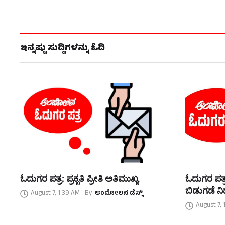
ಇನ್ನಷ್ಟು ಸುದ್ದಿಗಳನ್ನು ಓದಿ
ಓದುಗರ ಪತ್ರ: ಪ್ರಕೃತಿ ಪ್ರೀತಿ ಅತಿಮುಖ್ಯ
ಓದುಗರ ಪತ್ರ
ಬಿಡುಗಡೆ ನಿರ
August 7, 1:39 AM
By
ಆಂದೋಲನ ಡೆಸ್ಕ್
August 7, 