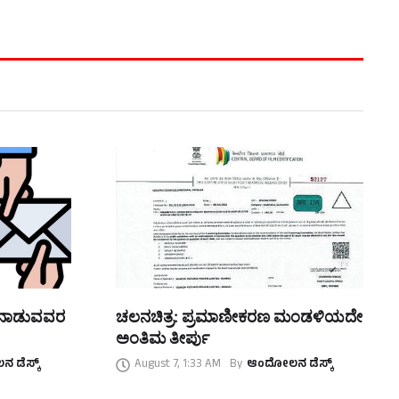
ತನಾಡುವವರ
ಚಲನಚಿತ್ರ: ಪ್ರಮಾಣೀಕರಣ ಮಂಡಳಿಯದೇ
ಅಂತಿಮ ತೀರ್ಪು
 ಡೆಸ್ಕ್
August 7, 1:33 AM
By
ಆಂದೋಲನ ಡೆಸ್ಕ್