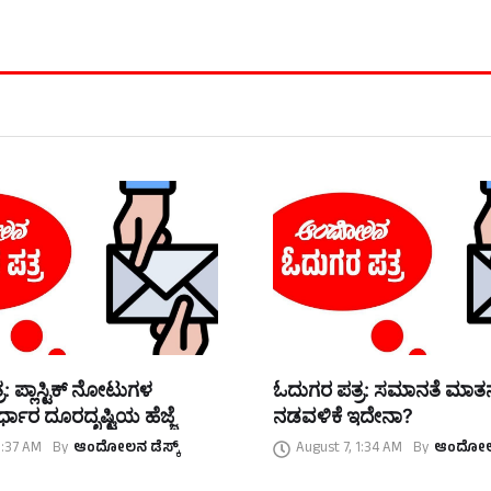
: ಪ್ಲಾಸ್ಟಿಕ್ ನೋಟುಗಳ
ಓದುಗರ ಪತ್ರ: ಸಮಾನತೆ ಮಾ
್ಧಾರ ದೂರದೃಷ್ಟಿಯ ಹೆಜ್ಜೆ
ನಡವಳಿಕೆ ಇದೇನಾ?
1:37 AM
By
ಆಂದೋಲನ ಡೆಸ್ಕ್
August 7, 1:34 AM
By
ಆಂದೋಲನ