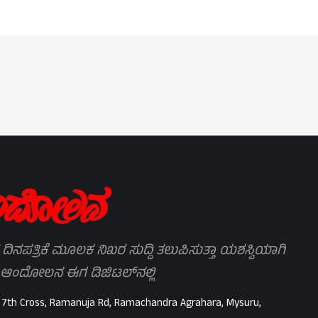
 ದಿನಪತ್ರಿಕೆ ಮೂಲಕ ನಿಖರ ಸುದ್ದಿ ತಲುಪಿಸುತ್ತಾ ಯಶಸ್ವಿಯಾಗಿ
 ಆಂದೋಲನ ಈಗ ಡಿಜಿಟಲ್‌ನಲ್ಲಿ
 7th Cross, Ramanuja Rd, Ramachandra Agrahara, Mysuru,