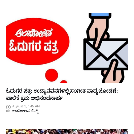
ಓದುಗರ ಪತ್ರ: ಉದ್ಯಾನವನಗಳಲ್ಲಿ ಸಂಗೀತ ವಾದ್ಯ ಜೋಡಣೆ:
ಪಾಲಿಕೆ ಕ್ರಮ ಅಭಿನಂದನಾರ್ಹ
August 9, 1:45 AM
By
ಆಂದೋಲನ ಡೆಸ್ಕ್