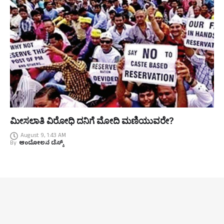
ಮೀಸಲಾತಿ ವಿರೋಧಿ ದನಿಗೆ ಮೋದಿ ಮಣಿಯುವರೇ?
August 9, 1:43 AM
By
ಆಂದೋಲನ ಡೆಸ್ಕ್