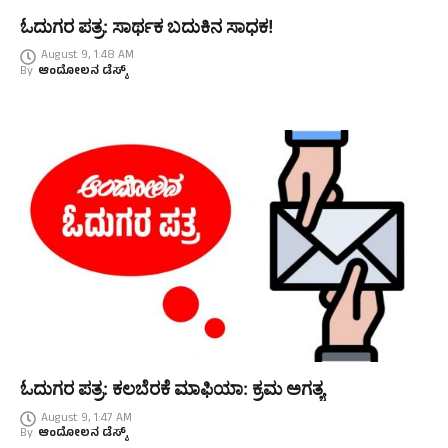
ಓದುಗರ ಪತ್ರ: ಸಾರ್ಥಕ ಬದುಕಿನ ಸಾಧಕ!
August 9, 1:48 AM
By
ಆಂದೋಲನ ಡೆಸ್ಕ್
ಓದುಗರ ಪತ್ರ: ಕಲಬೆರಕೆ ಮಾಫಿಯಾ: ಕ್ರಮ ಅಗತ್ಯ
August 9, 1:47 AM
By
ಆಂದೋಲನ ಡೆಸ್ಕ್