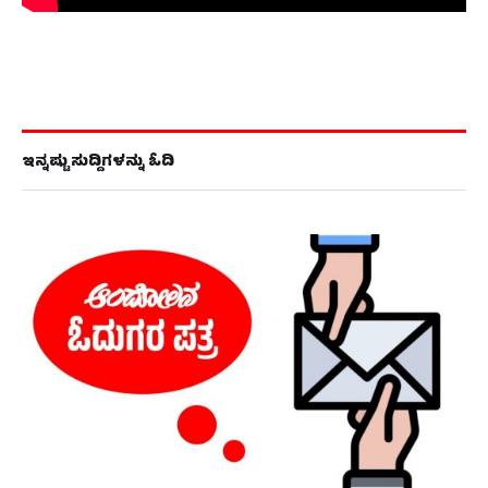
ಇನ್ನಷ್ಟು ಸುದ್ದಿಗಳನ್ನು ಓದಿ