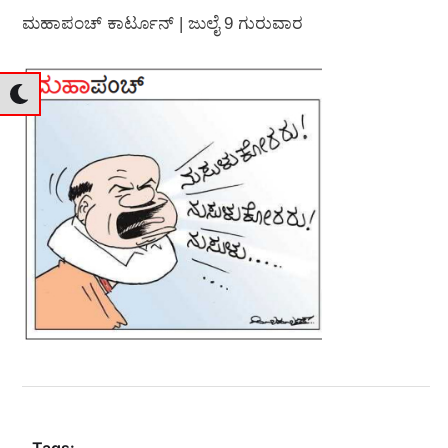
ಮಹಾಪಂಚ್‌ ಕಾರ್ಟೂನ್‌ | ಜುಲೈ 9 ಗುರುವಾರ
Tags: