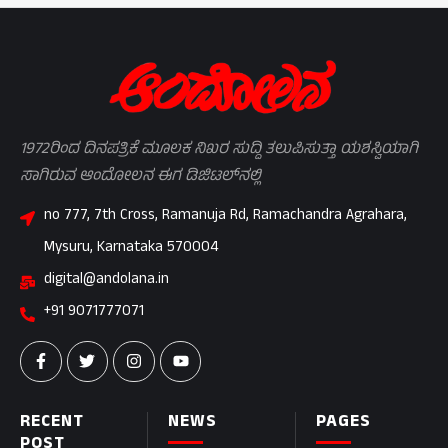
1972ರಿಂದ ದಿನಪತ್ರಿಕೆ ಮೂಲಕ ನಿಖರ ಸುದ್ದಿ ತಲುಪಿಸುತ್ತಾ ಯಶಸ್ವಿಯಾಗಿ
ಸಾಗಿರುವ ಆಂದೋಲನ ಈಗ ಡಿಜಿಟಲ್‌ನಲ್ಲಿ
no 777, 7th Cross, Ramanuja Rd, Ramachandra Agrahara,
Mysuru, Karnataka 570004
digital@andolana.in
+91 9071777071
RECENT
NEWS
PAGES
POST