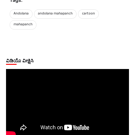
Andolana
andolana mahapanch
cartoon
mahapanch
ವಿಡಿಯೊ ವೀಕ್ಷಿಸಿ