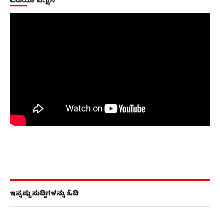
ಇನ್ನಷ್ಟು ಸುದ್ದಿಗಳನ್ನು ಓದಿ