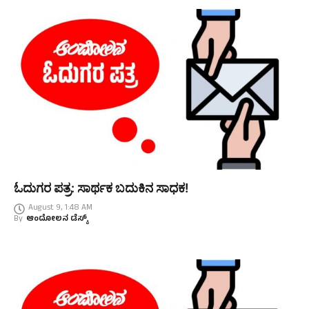
ಓದುಗರ ಪತ್ರ: ಸಾರ್ಥಕ ಬದುಕಿನ ಸಾಧಕ!
August 9, 1:48 AM
By
ಆಂದೋಲನ ಡೆಸ್ಕ್