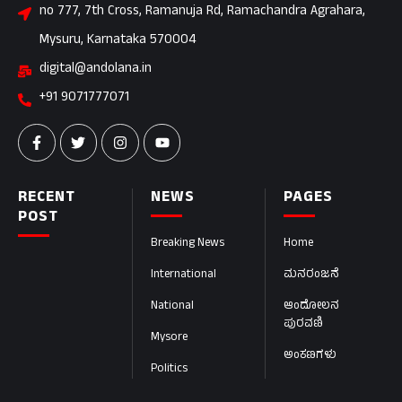
no 777, 7th Cross, Ramanuja Rd, Ramachandra Agrahara,
Mysuru, Karnataka 570004
digital@andolana.in
+91 9071777071
RECENT
NEWS
PAGES
POST
Breaking News
Home
International
ಮನರಂಜನೆ
National
ಆಂದೋಲನ
ಪುರವಣಿ
Mysore
ಅಂಕಣಗಳು
Politics