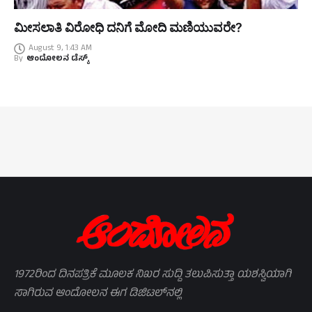
ಮೀಸಲಾತಿ ವಿರೋಧಿ ದನಿಗೆ ಮೋದಿ ಮಣಿಯುವರೇ?
August 9, 1:43 AM
By
ಆಂದೋಲನ ಡೆಸ್ಕ್
1972ರಿಂದ ದಿನಪತ್ರಿಕೆ ಮೂಲಕ ನಿಖರ ಸುದ್ದಿ ತಲುಪಿಸುತ್ತಾ ಯಶಸ್ವಿಯಾಗಿ
ಸಾಗಿರುವ ಆಂದೋಲನ ಈಗ ಡಿಜಿಟಲ್‌ನಲ್ಲಿ