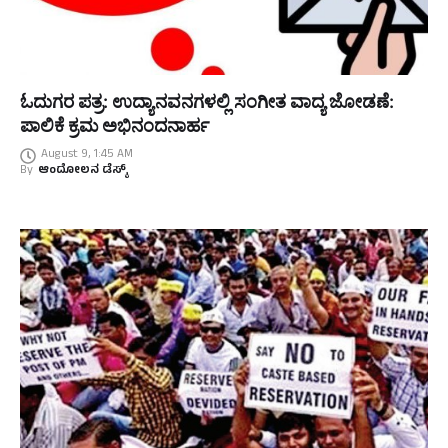
ಓದುಗರ ಪತ್ರ: ಉದ್ಯಾನವನಗಳಲ್ಲಿ ಸಂಗೀತ ವಾದ್ಯ ಜೋಡಣೆ:
ಪಾಲಿಕೆ ಕ್ರಮ ಅಭಿನಂದನಾರ್ಹ
August 9, 1:45 AM
By
ಆಂದೋಲನ ಡೆಸ್ಕ್