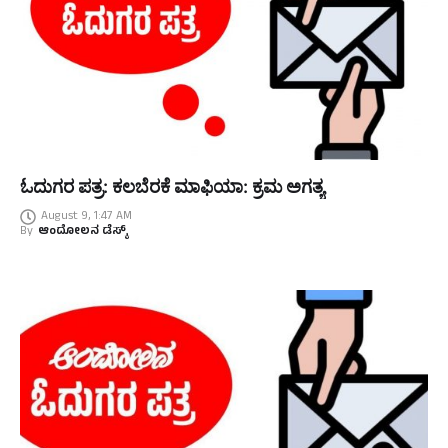
ಓದುಗರ ಪತ್ರ: ಕಲಬೆರಕೆ ಮಾಫಿಯಾ: ಕ್ರಮ ಅಗತ್ಯ
August 9, 1:47 AM
By
ಆಂದೋಲನ ಡೆಸ್ಕ್