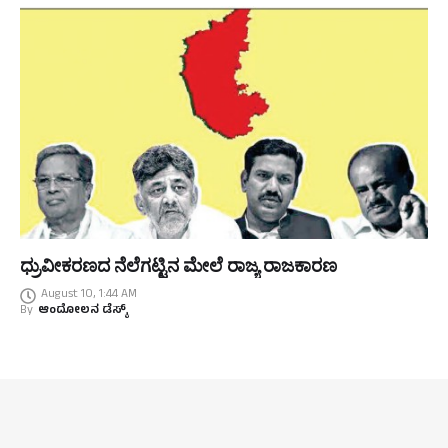
ಧ್ರುವೀಕರಣದ ನೆಲೆಗಟ್ಟಿನ ಮೇಲೆ ರಾಜ್ಯ ರಾಜಕಾರಣ
August 10, 1:44 AM
By
ಆಂದೋಲನ ಡೆಸ್ಕ್