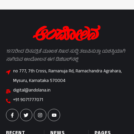
1972ರಿಂದ ದಿನಪತ್ರಿಕೆ ಮೂಲಕ ನಿಖರ ಸುದ್ದಿ ತಲುಪಿಸುತ್ತಾ ಯಶಸ್ವಿಯಾಗಿ
ಸಾಗಿರುವ ಆಂದೋಲನ ಈಗ ಡಿಜಿಟಲ್‌ನಲ್ಲಿ
no 777, 7th Cross, Ramanuja Rd, Ramachandra Agrahara,
Mysuru, Karnataka 570004
digital@andolana.in
+91 9071777071
RECENT
NEWS
PAGES