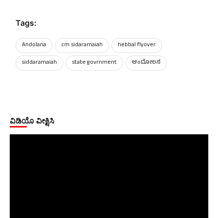
Tags:
Andolana
cm sidaramaiah
hebbal flyover
siddaramaiah
state govrnment
ಆಂದೋಲನ
ವಿಡಿಯೊ ವೀಕ್ಷಿಸಿ