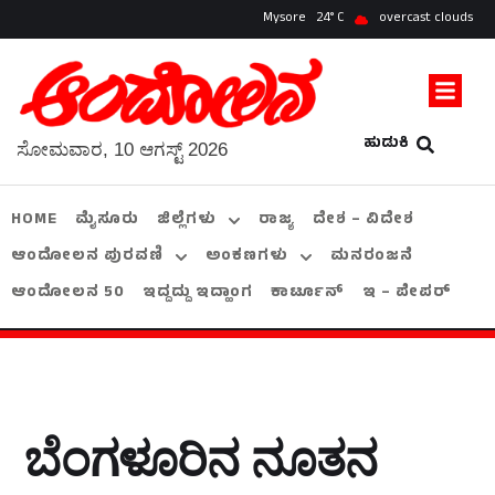
Mysore
24
overcast clouds
ಹುಡುಕಿ
ಸೋಮವಾರ, 10 ಆಗಸ್ಟ್ 2026
HOME
ಮೈಸೂರು
ಜಿಲ್ಲೆಗಳು
ರಾಜ್ಯ
ದೇಶ – ವಿದೇಶ
ಆಂದೋಲನ ಪುರವಣಿ
ಅಂಕಣಗಳು
ಮನರಂಜನೆ
ಆಂದೋಲನ 50
ಇದ್ದದ್ದು ಇದ್ಹಾಂಗ
ಕಾರ್ಟೂನ್
ಇ – ಪೇಪರ್
ಬೆಂಗಳೂರಿನ ನೂತನ