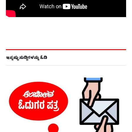
ಇನ್ನಷ್ಟು ಸುದ್ದಿಗಳನ್ನು ಓದಿ