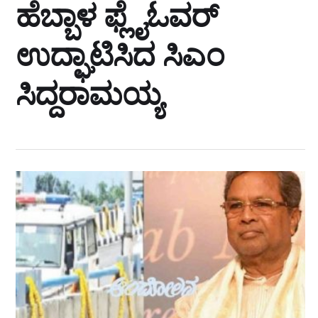
ಹೆಬ್ಬಾಳ ಫ್ಲೈಓವರ್‌
ಉದ್ಘಾಟಿಸಿದ ಸಿಎಂ
ಸಿದ್ದರಾಮಯ್ಯ